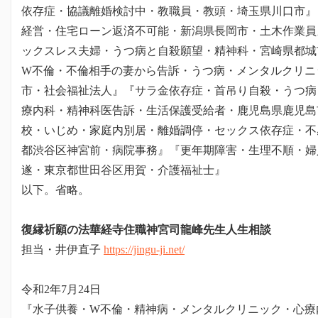
依存症・協議離婚検討中・教職員・教頭・埼玉県川口市』
経営・住宅ローン返済不可能・新潟県長岡市・土木作業員
ックスレス夫婦・うつ病と自殺願望・精神科・宮崎県都城
W不倫・不倫相手の妻から告訴・うつ病・メンタルクリニ
市・社会福祉法人』『サラ金依存症・首吊り自殺・うつ病
療内科・精神科医告訴・生活保護受給者・鹿児島県鹿児島
校・いじめ・家庭内別居・離婚調停・セックス依存症・不
都渋谷区神宮前・病院事務』『更年期障害・生理不順・婦
遂・東京都世田谷区用賀・介護福祉士』
以下。省略。
復縁祈願の法華経寺住職神宮司龍峰先生人生相談
担当・井伊直子
https://jingu-ji.net/
令和2年7月24日
『水子供養・W不倫・精神病・メンタルクリニック・心療