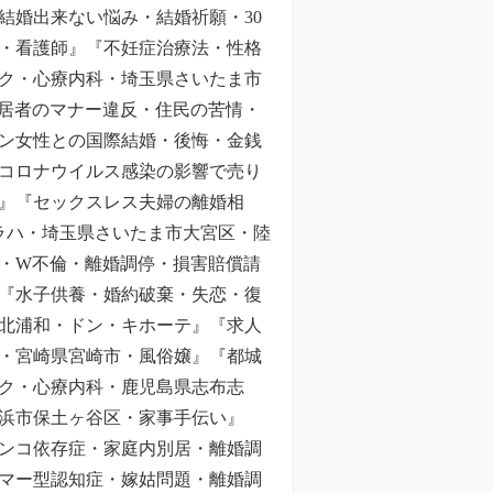
結婚出来ない悩み・結婚祈願・30
・看護師』『不妊症治療法・性格
ク・心療内科・埼玉県さいたま市
入居者のマナー違反・住民の苦情・
ン女性との国際結婚・後悔・金銭
コロナウイルス感染の影響で売り
』『セックスレス夫婦の離婚相
ラハ・埼玉県さいたま市大宮区・陸
・W不倫・離婚調停・損害賠償請
『水子供養・婚約破棄・失恋・復
北浦和・ドン・キホーテ』『求人
・宮崎県宮崎市・風俗嬢』『都城
ク・心療内科・鹿児島県志布志
浜市保土ヶ谷区・家事手伝い』
ンコ依存症・家庭内別居・離婚調
マー型認知症・嫁姑問題・離婚調