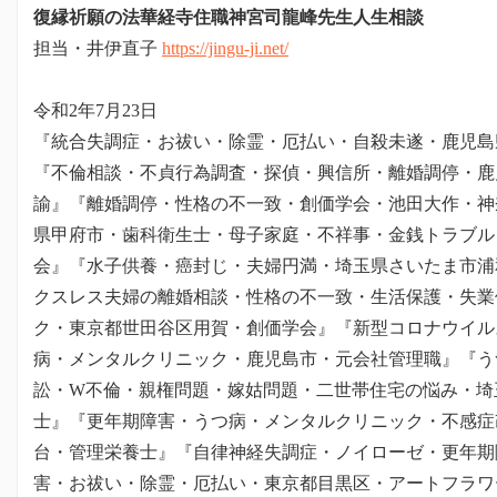
復縁祈願の法華経寺住職神宮司龍峰先生人生相談
担当・井伊直子
https://jingu-ji.net/
令和2年7月23日
『統合失調症・お祓い・除霊・厄払い・自殺未遂・鹿児島
『不倫相談・不貞行為調査・探偵・興信所・離婚調停・鹿
諭』『離婚調停・性格の不一致・創価学会・池田大作・神
県甲府市・歯科衛生士・母子家庭・不祥事・金銭トラブル
会』『水子供養・癌封じ・夫婦円満・埼玉県さいたま市浦
クスレス夫婦の離婚相談・性格の不一致・生活保護・失業
ク・東京都世田谷区用賀・創価学会』『新型コロナウイル
病・メンタルクリニック・鹿児島市・元会社管理職』『う
訟・W不倫・親権問題・嫁姑問題・二世帯住宅の悩み・埼
士』『更年期障害・うつ病・メンタルクリニック・不感症
台・管理栄養士』『自律神経失調症・ノイローゼ・更年期
害・お祓い・除霊・厄払い・東京都目黒区・アートフラワ