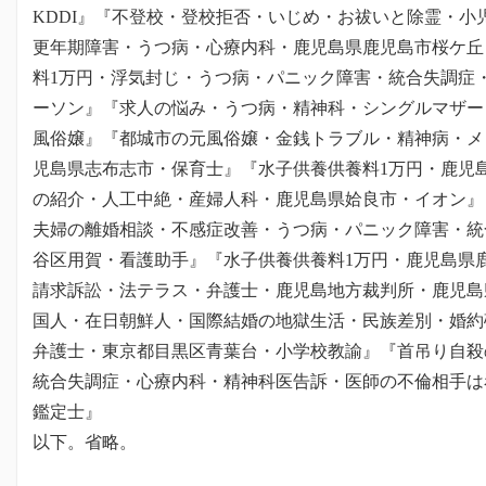
KDDI』『不登校・登校拒否・いじめ・お祓いと除霊・小
更年期障害・うつ病・心療内科・鹿児島県鹿児島市桜ケ丘
料1万円・浮気封じ・うつ病・パニック障害・統合失調症
ーソン』『求人の悩み・うつ病・精神科・シングルマザー
風俗嬢』『都城市の元風俗嬢・金銭トラブル・精神病・メ
児島県志布志市・保育士』『水子供養供養料1万円・鹿児
の紹介・人工中絶・産婦人科・鹿児島県姶良市・イオン』
夫婦の離婚相談・不感症改善・うつ病・パニック障害・統
谷区用賀・看護助手』『水子供養供養料1万円・鹿児島県
請求訴訟・法テラス・弁護士・鹿児島地方裁判所・鹿児島
国人・在日朝鮮人・国際結婚の地獄生活・民族差別・婚約
弁護士・東京都目黒区青葉台・小学校教諭』『首吊り自殺
統合失調症・心療内科・精神科医告訴・医師の不倫相手は
鑑定士』
以下。省略。