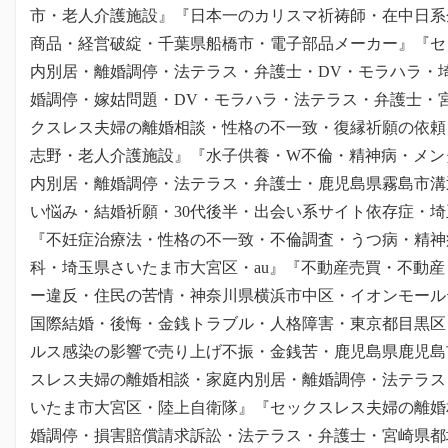
市・老人介護施設』『日本一のカリスマ祈祷師・在中日系
商品・経営破綻・千葉県船橋市・電子部品メーカー』『セ
内別居・離婚調停・法テラス・弁護士・DV・モラハラ・
婚調停・嫁姑問題・DV・モラハラ・法テラス・弁護士・
クスレス夫婦の離婚相談・性格の不一致・復縁祈願の依頼
志野・老人介護施設』『水子供養・W不倫・精神病・メン
内別居・離婚調停・法テラス・弁護士・鹿児島県霧島市溝
い悩み・結婚祈願・30代後半・出会い系サイト依存症・
『不妊症治療法・性格の不一致・不倫調査・うつ病・精神
科・埼玉県さいたま市大宮区・au』『不動産売買・不動
ー違反・住民の苦情・神奈川県横浜市中区・イオンモール
国際結婚・後悔・金銭トラブル・人格障害・東京都目黒区
ルス感染の影響で売り上げ不振・金銭苦・鹿児島県鹿児島
スレス夫婦の離婚相談・家庭内別居・離婚調停・法テラス
いたま市大宮区・陸上自衛隊』『セックスレス夫婦の離婚
婚調停・損害賠償請求訴訟・法テラス・弁護士・宮崎県都