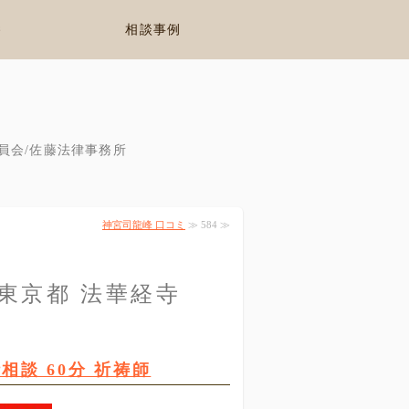
養
相談事例
員会/佐藤法律事務所
神宮司龍峰 口コミ
≫ 584 ≫
 東京都 法華経寺
談 60分 祈祷師