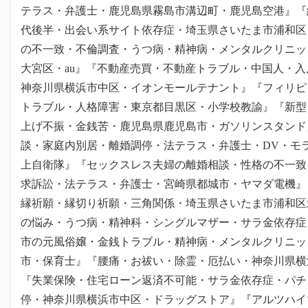
テラス・弁護士・鹿児島県霧島市溝辺町・鹿児島空港』『
代後半・出会い系サイト依存症・埼玉県さいたま市浦和区
の不一致・不倫調査・うつ病・精神病・メンタルクリニッ
大宮区・au』『不動産売買・不動産トラブル・中国人・
神奈川県横浜市中区・イオンモールテナント』『フィリピ
トラブル・人格障害・東京都目黒区・小学校教諭』『新型
上げ不振・金銭苦・鹿児島県鹿児島市・ガソリンスタンド
談・家庭内別居・離婚調停・法テラス・弁護士・DV・モ
上自衛隊』『セックスレス夫婦の離婚相談・性格の不一致
求訴訟・法テラス・弁護士・宮崎県都城市・ヤマダ電機』
縁祈願・縁切り祈願・三角関係・埼玉県さいたま市浦和区
の悩み・うつ病・精神科・シングルマザー・サラ金依存症
市の元風俗嬢・金銭トラブル・精神病・メンタルクリニッ
市・保育士』『腰痛・お祓い・除霊・厄払い・神奈川県横
『失業保険・住宅ローン返済不可能・サラ金依存症・パチ
停・神奈川県横浜市中区・ドラッグストア』『アルツハイ