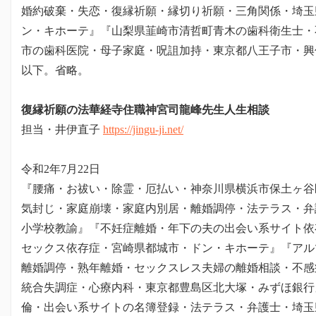
婚約破棄・失恋・復縁祈願・縁切り祈願・三角関係・埼玉
ン・キホーテ』『山梨県韮崎市清哲町青木の歯科衛生士・
市の歯科医院・母子家庭・呪詛加持・東京都八王子市・興
以下。省略。
復縁祈願の法華経寺住職神宮司龍峰先生人生相談
担当・井伊直子
https://jingu-ji.net/
令和2年7月22日
『腰痛・お祓い・除霊・厄払い・神奈川県横浜市保土ヶ谷
気封じ・家庭崩壊・家庭内別居・離婚調停・法テラス・弁
小学校教諭』『不妊症離婚・年下の夫の出会い系サイト依
セックス依存症・宮崎県都城市・ドン・キホーテ』『アル
離婚調停・熟年離婚・セックスレス夫婦の離婚相談・不感
統合失調症・心療内科・東京都豊島区北大塚・みずほ銀行
倫・出会い系サイトの名簿登録・法テラス・弁護士・埼玉