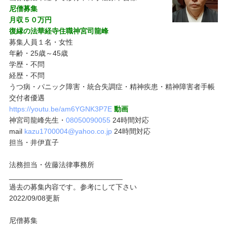
尼僧募集
月収５０万円
復縁の法華経寺住職神宮司龍峰
募集人員１名・女性
年齢・25歳～45歳
学歴・不問
経歴・不問
うつ病・パニック障害・統合失調症・精神疾患・精神障害者手帳
交付者優遇
https://youtu.be/am6YGNK3P7E
動画
神宮司龍峰先生・
08050090055
24時間対応
mail
kazu1700004@yahoo.co.jp
24時間対応
担当・井伊直子
法務担当・佐藤法律事務所
____________________________
過去の募集内容です。参考にして下さい
2022/09/08更新
尼僧募集