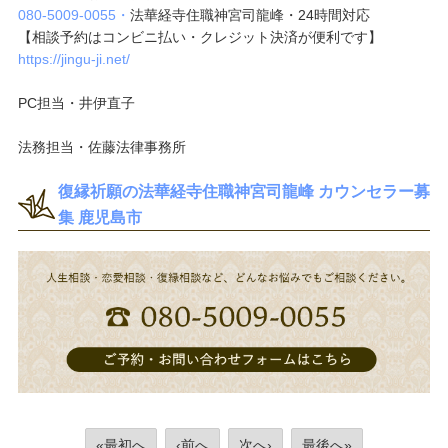
080-5009-0055・
法華経寺住職神宮司龍峰・24時間対応
【相談予約はコンビニ払い・クレジット決済が便利です】
https://jingu-ji.net/
PC担当・井伊直子
法務担当・佐藤法律事務所
復縁祈願の法華経寺住職神宮司龍峰 カウンセラー募
集 鹿児島市
«最初へ
‹前へ
次へ›
最後へ»