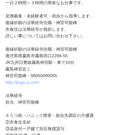
一日２時間～３時間の簡単なお仕事です。
尼僧募集・未経験者可・初歩から指導します。
復縁祈願の法華経寺住職・神宮司龍峰
衣食住は法華経寺が負担します。
詳しい事についてはお問い合わせ下さい。
復縁祈願の法華経寺住職・神宮司龍峰
鹿児島県霧島市霧島田口2288-55
JR九州日豊線霧島神宮駅・車で10分
霧島神宮近く
神宮司龍峰・08050090055
http://jingu-ji.com/
法華経寺
担当・神宮司龍峰
①うつ病・パニック障害・統合失調症の方優遇
②衣食住支給
③温泉付一戸建て別荘無償貸与