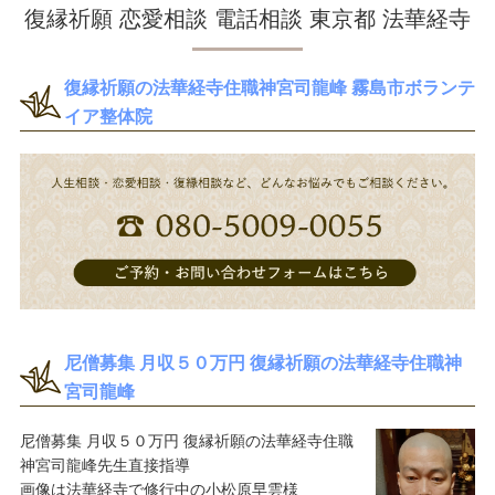
復縁祈願 恋愛相談 電話相談 東京都 法華経寺
復縁祈願の法華経寺住職神宮司龍峰 霧島市ボランテ
イア整体院
尼僧募集 月収５０万円 復縁祈願の法華経寺住職神
宮司龍峰
尼僧募集 月収５０万円 復縁祈願の法華経寺住職
神宮司龍峰先生直接指導
画像は法華経寺で修行中の小松原早雲様