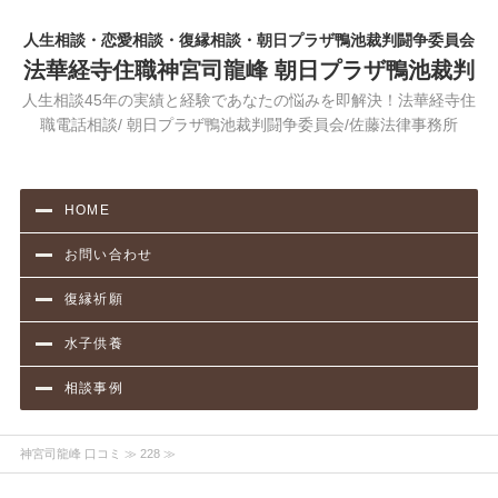
人生相談・恋愛相談・復縁相談・朝日プラザ鴨池裁判闘争委員会
法華経寺住職神宮司龍峰 朝日プラザ鴨池裁判
人生相談45年の実績と経験であなたの悩みを即解決！法華経寺住
職電話相談/ 朝日プラザ鴨池裁判闘争委員会/佐藤法律事務所
HOME
お問い合わせ
復縁祈願
水子供養
相談事例
神宮司龍峰 口コミ
≫ 228 ≫