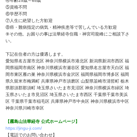
④年齢25歳～65歳
⑤資格不問
⑥学歴不問
⑦人生に絶望した方歓迎
⑧癌・難病指定の病気・精神疾患等で苦しんでいる方歓迎
⑨その他。お困りの事は法華経寺住職・神宮司龍峰にご相談下さ
い。
下記在住者の方は優遇します。
愛知県名古屋市北区 神奈川県横浜市港北区 新潟県新潟市西区 福
岡県福岡市南区 神奈川県横浜市瀬谷区 愛知県名古屋市天白区 福
岡市東区雁の巣 神奈川県横浜市金沢区 福岡県福岡市博多区 福岡
県久留米市梅満町 兵庫県神戸市須磨区 山梨県韮崎市清哲町 栃木
県那須郡那須町 埼玉県さいたま市見沼区 神奈川県横浜市緑区 埼
玉県さいたま市見沼区 埼玉県さいたま市西区 千葉県千葉市美浜
区 千葉県千葉市稲毛区 兵庫県神戸市中央区 神奈川県横浜市中区
神奈川県川崎市幸区
【霧島山法華経寺 公式ホームページ】
https://jingu-ji.com/
【電話でのお問い合わせ】