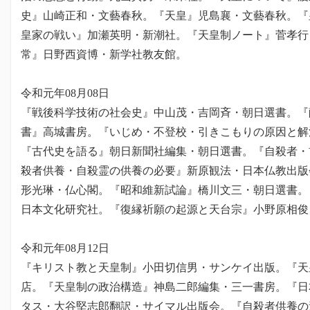
史』山崎正和・文藝春秋。『天皇』児島襄・文藝春秋。『
皇家の戦い』加瀬英明・新潮社。『天皇制ノート』菅孝行
常』日野西資博・新学社教友館。
令和元年08月08日
『戦後科学技術の社会史』中山茂・吉岡斉・朝日選書。『
書』高城書房。『いじめ・不登校・引きこもりの原因と解
『古代史を語る』朝日新聞社編集・朝日選書。『自殺者・
殺者供養・自殺霊の供養の必要』新原観法・日本仏教出版
形光琳・仏心閣。『昭和維新試論』橋川文三・朝日選書。
日本文化研究社。『復縁祈願の起源と天台宗』小野原相俊
令和元年08月12日
『キリスト教と天皇制』小田切信男・サンケイ出版。『天
店。『天皇制の政治構造』神島二郎編集・三一書房。『日
タス・大谷堅志郎翻訳・サイマル出版会。『自殺者供養の