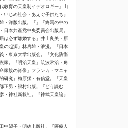
代教育の天皇制イデオロギー』山
・いじめ社会・あえぐ子供たち』
雄・洋版出版。『』『終焉の中の
・日本共産党中央委員会出版局。
居は必ず離婚する』井上良美・原
皇の起源』林房雄・浪漫。『日本
義・東京大学出版会。『文化防衛
説家。『明治天皇』筑波常治・角
命家族の肖像』フランカ・マニャ
的研究』梅原猛・有信堂。『天皇
部正男・福村出版。『どう読む
彦・神社新報社。『神武天皇論』
田中望子・明徳出版社。『医療人