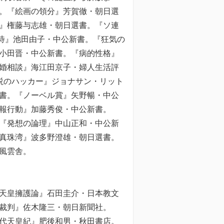
。『絵画の領分』芳賀徹・朝日選
』権藤与志雄・朝日選書。『ソ連
待』池田由子・中公新書。『狂気の
小田晋・中公新書。『病的性格』
婚相談』海江田京子・婦人生活評
説のハッカー』ジョナサン・リット
書。『ノーベル賞』矢野暢・中公
報行動』加藤秀俊・中公新書。
『発想の論理』中山正和・中公新
の真珠湾』波多野澄雄・朝日選書。
風雲舎。
天皇擁護論』石田圭介・日本教文
裁判』佐木隆三・朝日新聞社。
代天皇紀』肥後和男・秋田書店。