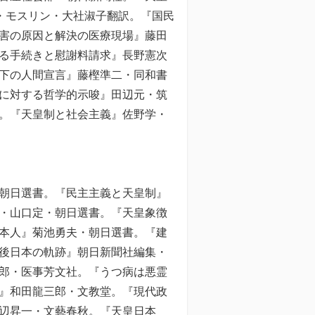
・モスリン・大社淑子翻訳。『国民
害の原因と解決の医療現場』藤田
る手続きと慰謝料請求』長野憲次
下の人間宣言』藤樫準二・同和書
に対する哲学的示唆』田辺元・筑
。『天皇制と社会主義』佐野学・
朝日選書。『民主主義と天皇制』
・山口定・朝日選書。『天皇象徴
本人』菊池勇夫・朝日選書。『建
後日本の軌跡』朝日新聞社編集・
郎・医事芳文社。『うつ病は悪霊
』和田龍三郎・文教堂。『現代政
辺昇一・文藝春秋。『天皇日本