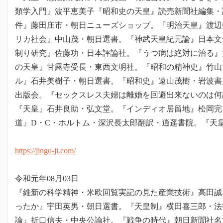
類学入門』波平恵美子『昭和史の天皇』読売新聞社編集・
件』藤田庄市・朝日ニューズショップ。『明治天皇』渡辺
リカ社会』中山茂・朝日選書。『神武天皇紀元論』日本文
制り研究』佐藤功・日本評論社。『うつ病は絶対に治る』
の天皇』甘露寺受長・東西文明社。『昭和の精神史』竹山
ル』石井美樹子・朝日選書。『昭和史』遠山茂樹・岩波書
出版会。『セックスレス夫婦は離婚を回避出来ないのは何
『天皇』石井良助・弘文堂。『インディオ居留地』松岡完
道』D・C・ホルトム・深沢長太郎翻訳・逍遥書院。『天
https://jingu-ji.com/
令和元年08月03日
『維新の科学精神・米欧回覧実記の見た産業技術』高田誠
ったか』宇田英男・朝日選書。『天皇制』横田喜三郎・法
論』折口信夫・中央公論社。『戦争の時代』朝日新聞社名