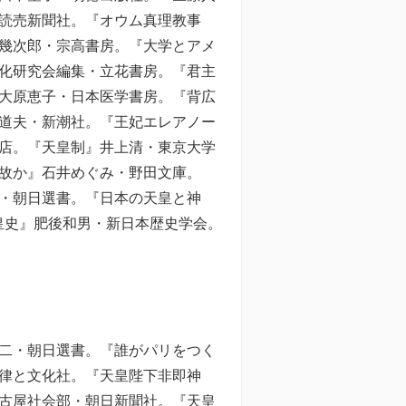
読売新聞社。『オウム真理教事
幾次郎・宗高書房。『大学とアメ
化研究会編集・立花書房。『君主
大原恵子・日本医学書房。『背広
道夫・新潮社。『王妃エレアノー
店。『天皇制』井上清・東京大学
故か』石井めぐみ・野田文庫。
・朝日選書。『日本の天皇と神
皇史』肥後和男・新日本歴史学会。
二・朝日選書。『誰がパリをつく
律と文化社。『天皇陛下非即神
古屋社会部・朝日新聞社。『天皇