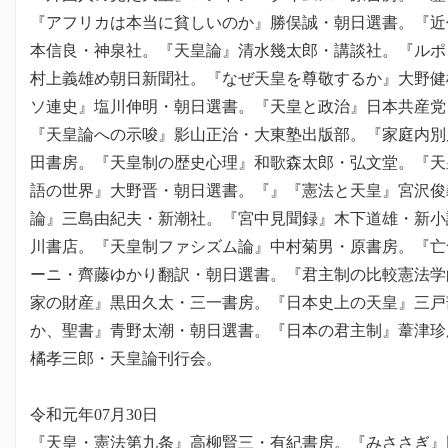
『アフリカは本当に貧しいのか』勝俣誠・朝日選書。『近
本信良・神泉社。『天皇論』清水幾太郎・講談社。『ルポ
村上義雄め朝日新聞社。『なぜ天皇を尊敬するか』大野健
ソ連史』塩川伸明・朝日選書。『天皇と政治』日本共産党
『天皇論への示唆』影山正治・大東塾出版部。『家庭内別
田書房。『天皇制の歴史心理』和歌森太郎・弘文堂。『天
語の世界』大野晋・朝日選書。『』『憲法と天皇』宮沢俊
論』三島由紀夫・新潮社。『宮中見聞録』木下道雄・新小
川書店。『天皇制ファシズム論』中村菊男・原書房。『亡
ーニ・齊藤ゆかり翻訳・朝日選書。『君主制の比較憲法学
家の財産』黒田久太・三一書房。『日本史上の天皇』三戸
か、聖書』青野太潮・朝日選書。『日本の君主制』葦津珍
橘孝三郎・天皇論刊行会。
令和元年07月30日
『天皇・憲法第九条』高柳賢三・有紀書房。『みささぎ』