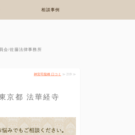
養
相談事例
員会/佐藤法律事務所
神宮司龍峰 口コミ
≫ 219 ≫
 東京都 法華経寺