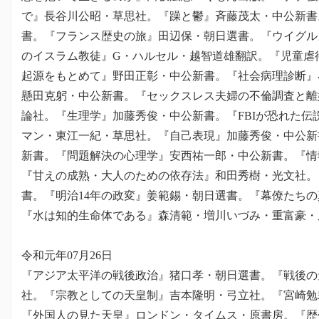
で』長谷川公昭・草思社。『躁と鬱』斉藤茂太・中公新書
書。『フランス歴史の旅』田辺保・朝日選書。『ウイグル
のイスラム教徒』G・ハルセル・越智道雄翻訳。『児童虐
起源をもとめて』野田正彰・中公新書。『社会病理診断』
懸田克躬・中公新書。『セックスレス夫婦の不倫調査と離
論社。『生理学』加藤秀俊・中公新書。『FBIが恐れた伝
マン・東江一紀・草思社。『自己表現』加藤秀俊・中公新
新書。『問題解決の心理学』安西祐一郎・中公新書。『情
『甘えの成熟・大人のための依存法』和田秀樹・光文社。
書。『明治14年の政変』姜範錫・朝日選書。『幕僚たち
『水は知的生命体である』森清範・増川いづみ・重富豪・
令和元年07月26日
『アジア太平洋の戦後政治』猪口孝・朝日選書。『戦後の
社。『宗教としての天皇制』吉本隆明・弓立社。『宮崎勉
『外国人の見た天皇』ロンドン・タイムス・原書房。『歴