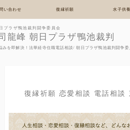
問い合わせ
復縁祈願
水子供
日プラザ鴨池裁判闘争委員会
司龍峰 朝日プラザ鴨池裁判
悩みを即解決！法華経寺住職電話相談/ 朝日プラザ鴨池裁判闘争委
復縁祈願 恋愛相談 電話相談