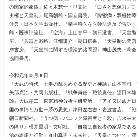
の国家的象徴』佐々木惣一・甲文社。『白さと想像力』T
主権と天皇制』尾高朝雄・国立書院。『躁鬱病・双極性障
佳典・日本医学出版社。『精神科医を医師法違反で告訴す
郎・医事評論社。『空海』上山春平・朝日選書。『天皇陛
房。『兵器と戦略』江畑謙介・朝日選書。『天皇制の問題
摩書房。『天皇制に関する理論的諸問題』神山茂夫・葦会
協同書房。
令和元年08月06日
『天武の時代・壬申の乱をめぐる歴史と神話』山本幸司・
矢部貞治・共同出版社。『戦争責任・戦後責任』望田幸雄
論』大槻憲二・東京精神分析学研究所。『アイヌ民族と日
国の事情と万世一系の思想』津田左右吉・岩波書店。『戦
朝日新聞社。『うつ病・パニック障害者と自殺』吉永栄太
の障り』横井重明・文明社。『自殺は自殺者の家系である
治の思想と行動』丸山真男・未来社。『天皇について』渡