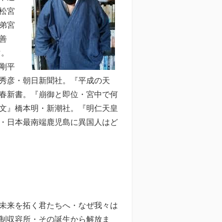
松宮
弟宮
善
マ。
剛平
秀彦・朝日新聞社。『平成の天
春新書。『崩御と即位・宮中で何
文』橋本明・新潮社。『明仁天皇
・日本最南端鹿児島に異国人はど
未来を拓く君たちへ・なぜ我々は
制収容所・その誕生から解放ま