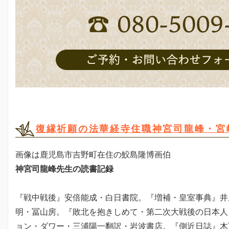
復縁祈願の法華経寺住職神宮司龍峰・宮
画像は鹿児島市吉野町在住の鮫島隆博画伯
神宮司龍峰先生の読書記録
『戦中戦後』安倍能成・白日書院。『増補・皇室事典』井
明・冨山房。『敗北を抱きしめて・第二次大戦後の日本人
ョン・ダワー・三浦陽一翻訳・岩波書店。『側近日誌』木