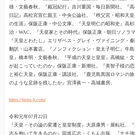
雄・文藝春秋。『戴冠紀行』吉川重国・毎日新聞社。『高
日記』高松宮宣仁親王・中央公論社。『秩父宮・昭和天皇
の生涯』保阪正康・中公文庫。『天皇明仁の昭和史』高杉
治・WAC。『天皇家とその時代』保阪正康・朝日ソノラ
『天皇とわたし』エリザベス・グレイ・ヴァイニング・秦
翻訳・山本書店。『ノンフィクション・皇太子明仁』牛島
皇』橋本明・文藝春秋。『平成の天皇と皇室』高橋紘・文
が起こっていたのか』保阪正康・新潮社。『美智子様の恋
と裕仁天皇』保阪正康・講談社。『鹿児島異国ロマンの旅
のような足跡を残したか』宮澤眞一・高城書房。
https://jingu-ji.com/
令和元年07月22日
『天皇・その論の変遷と皇室制度』大原康男・展転社。『
志を抱いて生きるのか』田坂広志・くもん出版。『ナチ強