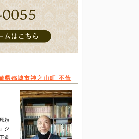
崎県都城市神之山町 不倫
原頼
』ジ
下道