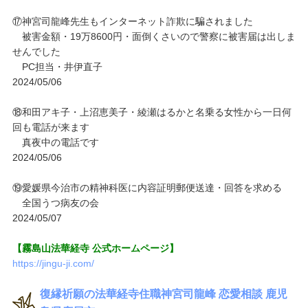
⑰神宮司龍峰先生もインターネット詐欺に騙されました
被害金額・19万8600円・面倒くさいので警察に被害届は出しま
せんでした
PC担当・井伊直子
2024/05/06
⑱和田アキ子・上沼恵美子・綾瀬はるかと名乗る女性から一日何
回も電話が来ます
真夜中の電話です
2024/05/06
⑲愛媛県今治市の精神科医に内容証明郵便送達・回答を求める
全国うつ病友の会
2024/05/07
【霧島山法華経寺 公式ホームページ】
https://jingu-ji.com/
復縁祈願の法華経寺住職神宮司龍峰 恋愛相談 鹿児