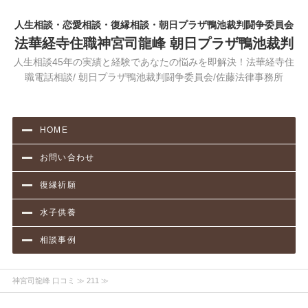
人生相談・恋愛相談・復縁相談・朝日プラザ鴨池裁判闘争委員会
法華経寺住職神宮司龍峰 朝日プラザ鴨池裁判
人生相談45年の実績と経験であなたの悩みを即解決！法華経寺住
職電話相談/ 朝日プラザ鴨池裁判闘争委員会/佐藤法律事務所
HOME
お問い合わせ
復縁祈願
水子供養
相談事例
神宮司龍峰 口コミ
≫ 211 ≫