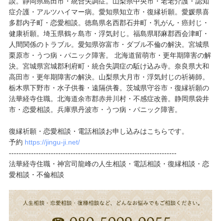
談。静岡県島田市・統合失調症。山梨県中央市・老老介護・認知
症介護・アルツハイマー病。愛知県知立市・復縁祈願。愛媛県喜
多郡内子町・恋愛相談。徳島県名西郡石井町・乳がん・癌封じ・
健康祈願。埼玉県鶴ヶ島市・浮気封じ。福島県耶麻郡西会津町・
人間関係のトラブル。愛知県弥富市・ダブル不倫の解決。宮城県
栗原市・うつ病・パニック障害。 北海道留萌市・更年期障害の解
決。宮城県宮城郡利府町・統合失調症の駈け込み寺。奈良県大和
高田市・更年期障害の解決。山梨県大月市・浮気封じの祈祷師。
栃木県下野市・水子供養・遠隔供養。茨城県守谷市・復縁祈願の
法華経寺住職。北海道余市郡赤井川村・不感症改善。静岡県袋井
市・恋愛相談。兵庫県丹波市・うつ病・パニック障害。
復縁祈願・恋愛相談・電話相談お申し込みはこちらです。
予約
https://jingu-ji.net/
--------------------------------------------------------------------
法華経寺住職・神宮司龍峰の人生相談・電話相談・復縁相談・恋
愛相談・不倫相談