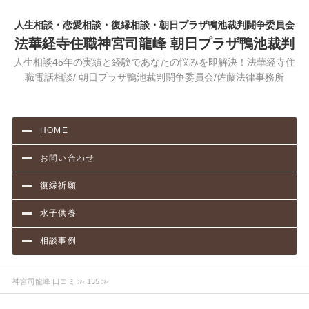
人生相談・恋愛相談・復縁相談・朝日プラザ鴨池裁判闘争委員会
法華経寺住職神宮司龍峰 朝日プラザ鴨池裁判
人生相談45年の実績と経験であなたの悩みを即解決！法華経寺住
職電話相談/ 朝日プラザ鴨池裁判闘争委員会/佐藤法律事務所
HOME
お問い合わせ
復縁祈願
水子供養
相談事例
神宮司龍峰 口コミ
≫ 135 ≫