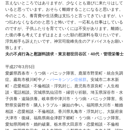
言えないところではありますが、少なくとも遊びに来たりはして
いると思っています。おそらく離婚することになると思います。
今のところ、養育費や生活費は支払うと言ってきていますが、い
つ払わなくなるのかと思うと怖いです。一応私も仕事はしている
のですが、子供ふたりを育てていくには不安があります。離婚し
た後の事も考えてまずはまとまった額の慰謝料を取りたいです。
浮気相手も訴えたいです。神宮司龍峰先生のアドバイスをお願い
致します。
夫の不貞行為と慰謝料請求・東京都世田谷区・40代・管理栄養士
平成27年3月5日
愛媛県西条市・うつ病・パニック障害。鹿屋市野里町・統合失調
症。霧島市横川町中ノ・
パーキンソン症候群
。安城市二本木新
町・恋愛相談・不倫相談・浮気封じ。鹿児島市原良町・人生相
談・電話相談。宮城県気仙沼市・縁切り祈願。埼玉県深谷市・水
子供養・遠隔供養。岐阜県中津川市・うつ病・パニック障害。長
野県安曇野市・隣人トラブル・嫁姑の争い。福岡県大川市・離婚
相談・恋愛相談・不倫相談。香川県丸亀市・浮気封じ。大阪府泉
大津市・復縁。福島県南会津郡下郷町・うつ病・パニック障害。
愛知県岡崎市・婚約破棄。栃木県大田原市・恋愛相談・不倫相