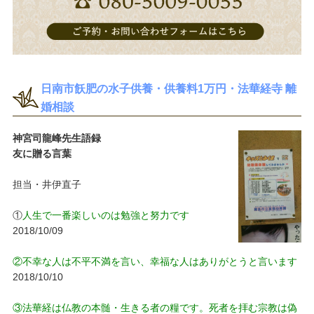
日南市飫肥の水子供養・供養料1万円・法華経寺 離
婚相談
神宮司龍峰先生語録
友に贈る言葉
担当・井伊直子
①
人生で一番楽しいのは勉強と努力です
2018/10/09
②不幸な人は不平不満を言い、幸福な人はありがとうと言います
2018/10/10
③法華経は仏教の本髄・生きる者の糧です。死者を拝む宗教は偽