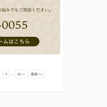
…
9
次へ›
最後へ»