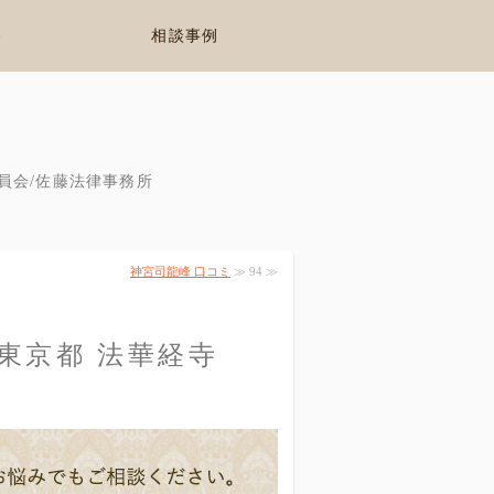
養
相談事例
員会/佐藤法律事務所
神宮司龍峰 口コミ
≫ 94 ≫
 東京都 法華経寺