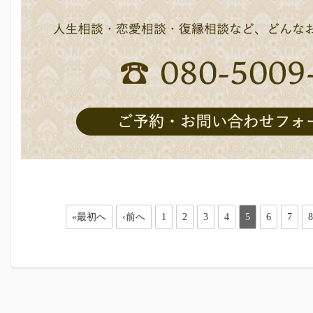
«最初へ
‹前へ
1
2
3
4
5
6
7
8