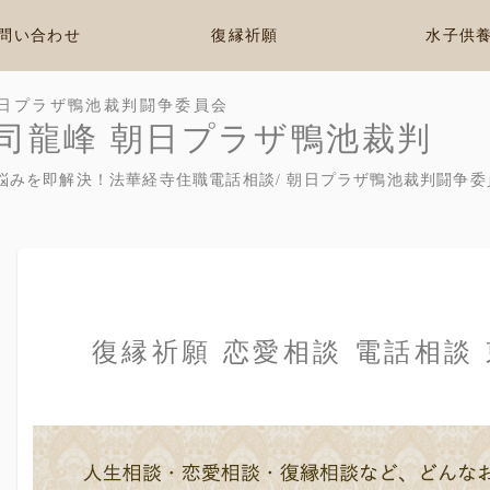
問い合わせ
復縁祈願
水子供
日プラザ鴨池裁判闘争委員会
司龍峰 朝日プラザ鴨池裁判
悩みを即解決！法華経寺住職電話相談/ 朝日プラザ鴨池裁判闘争委
復縁祈願 恋愛相談 電話相談