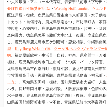
中央区銀座・アルコール依存症。
青森県弘前市大字野田
・
脊髄性進行性筋萎縮症I型
・
Werdnig-Hoffmann病
、
ヴェルド
区江戸堀・復縁。鹿児島県日置市東市来町湯田・水子供養
トカット・自傷行為。鹿児島県南さつま市坊津町坊・家庭
神疾患・心療内科。鹿児島県鹿児島市鷹師・お祓い・除霊
庭内暴力。徳島県美馬市脇町大字北庄・復縁。鹿児島県鹿
じ。鹿児島県鹿児島市五ケ別府町・恋愛相談。沖縄県南風
型
・
Kugelberg-Welander病
、
クーゲルベルク-ヴェランダー
病
。福島県飯館村・生活苦・自殺。神奈川県座間市・万引
復縁。鹿児島県枕崎市日之出町・うつ病・パニック障害。
児島県鹿児島市西別府町・復縁相談。鹿児島県南九州市知
市牧園町高千穂・復縁祈願。鹿児島県鹿児島市下福元町・
ょう
）。高知県安田町・復縁。愛知県豊橋市大岩町・人生
ハラ。長野県岡谷市・恋愛相談。大阪府高槻市・色情の因
水子供養。鹿児島県鹿児島市岡之原町・復縁。鹿児島県指
山県苫田郡鏡野町市場・W不倫。
青森県弘前市大字富野町