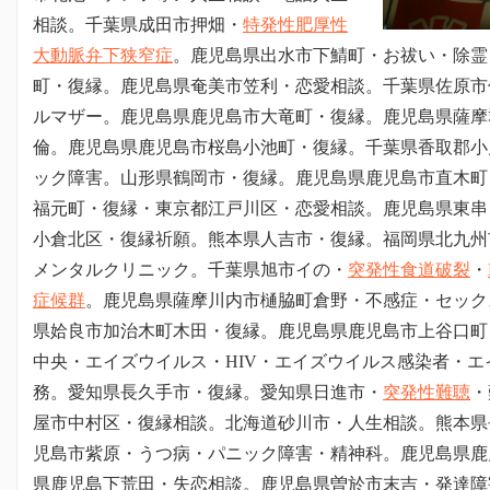
相談。
千葉県成田市押畑
・
特発性肥厚性
大動脈弁下狭窄症
。鹿児島県出水市下鯖町・お祓い・除霊
町・復縁。鹿児島県奄美市笠利・恋愛相談。
千葉県佐原市
ルマザー。鹿児島県鹿児島市大竜町・復縁。鹿児島県薩摩
倫。鹿児島県鹿児島市桜島小池町・復縁。
千葉県香取郡小
ック障害。山形県鶴岡市・復縁。鹿児島県鹿児島市直木町
福元町・復縁・東京都江戸川区・恋愛相談。鹿児島県東串
小倉北区・復縁祈願。熊本県人吉市・復縁。福岡県北九州
メンタルクリニック。
千葉県旭市イの・
突発性食道破裂
・
症候群
。鹿児島県薩摩川内市樋脇町倉野・不感症・セック
県姶良市加治木町木田・復縁。鹿児島県鹿児島市上谷口町
中央・エイズウイルス・HIV・エイズウイルス感染者・
務。愛知県長久手市・復縁。愛知県日進市・
突発性難聴
・
屋市中村区・復縁相談。北海道砂川市・人生相談。熊本県
児島市紫原・うつ病・パニック障害・精神科。鹿児島県鹿
県鹿児島下荒田・失恋相談。鹿児島県曽於市末吉・発達障