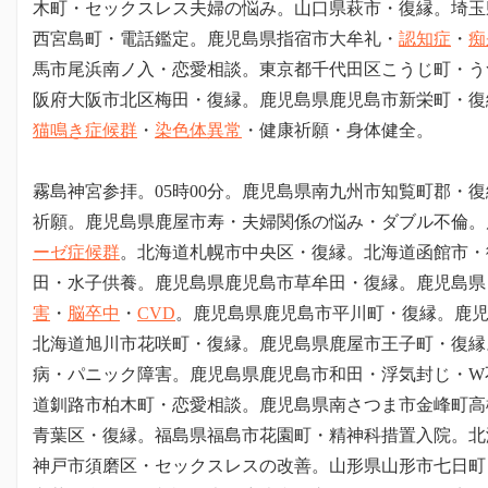
木町・セックスレス夫婦の悩み。山口県萩市・復縁。埼玉
西宮島町・電話鑑定。鹿児島県指宿市大牟礼・
認知症
・
痴
馬市尾浜南ノ入・恋愛相談。東京都千代田区こうじ町・う
阪府大阪市北区梅田・復縁。鹿児島県鹿児島市新栄町・復
猫鳴き症候群
・
染色体異常
・健康祈願・身体健全。
霧島神宮参拝。05時00分。鹿児島県南九州市知覧町郡・
祈願。鹿児島県鹿屋市寿・夫婦関係の悩み・ダブル不倫。
ーゼ症候群
。北海道札幌市中央区・復縁。北海道函館市・
田・水子供養。鹿児島県鹿児島市草牟田・復縁。鹿児島県
害
・
脳卒中
・
CVD
。鹿児島県鹿児島市平川町・復縁。鹿
北海道旭川市花咲町・復縁。鹿児島県鹿屋市王子町・復縁
病・パニック障害。鹿児島県鹿児島市和田・浮気封じ・W
道釧路市柏木町・恋愛相談。鹿児島県南さつま市金峰町高
青葉区・復縁。福島県福島市花園町・精神科措置入院。北
神戸市須磨区・セックスレスの改善。山形県山形市七日町