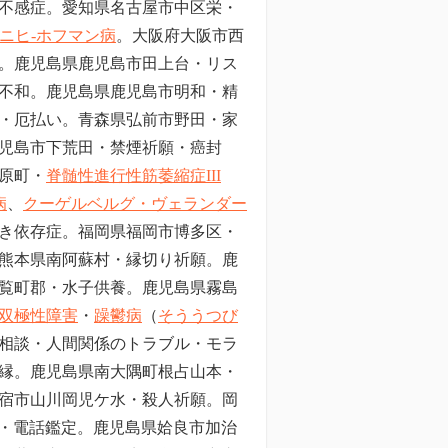
不感症。愛知県名古屋市中区栄・
ニヒ-ホフマン病
。大阪府大阪市西
。鹿児島県鹿児島市田上台・リス
不和。鹿児島県鹿児島市明和・精
・厄払い。
青森県弘前市野田
・家
児島市下荒田・禁煙祈願・癌封
原町・
脊髄性進行性筋萎縮症III
病
、
クーゲルベルグ・ヴェランダー
き依存症。福岡県福岡市博多区・
熊本県南阿蘇村・縁切り祈願。鹿
覧町郡・水子供養。鹿児島県霧島
双極性障害
・
躁鬱病
（
そううつび
相談・人間関係のトラブル・モラ
縁。鹿児島県南大隅町根占山本・
宿市山川岡児ケ水・殺人祈願。岡
・電話鑑定。鹿児島県姶良市加治