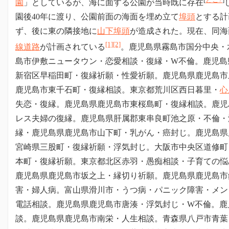
園
」としているが、海に面する公園が当時既に存在
園後40年に渡り、公園前面の海面を埋め立て
埠頭
とする計
ず、後に東の隣接地に
山下埠頭
が造成された。現在、同海
[1]
[2]
線道路
が計画されている
。鹿児島県霧島市国分中央・
島市伊敷ニュータウン・恋愛相談・復縁・W不倫。鹿児島
新宿区早稲田町・復縁祈願・性愛祈願。鹿児島県鹿児島市
鹿児島市東千石町・復縁相談。東京都荒川区西日暮里・
心
失恋・復縁。鹿児島県鹿児島市東桜島町・復縁相談。鹿児
レス夫婦の復縁。鹿児島県肝属郡東串良町池之原・不倫・
縁・鹿児島県鹿児島市山下町・乳がん・癌封じ。鹿児島県
宮崎県三股町・復縁祈願・浮気封じ。大阪市中央区道修町
本町・復縁祈願。東京都北区赤羽・愚痴相談・子育ての悩
鹿児島県鹿児島市坂之上・縁切り祈願。鹿児島県鹿児島市
害・婦人病。富山県滑川市・うつ病・パニック障害・メン
電話相談。鹿児島県鹿児島市唐湊・浮気封じ・W不倫。鹿
談。鹿児島県鹿児島市南栄・人生相談。
青森県八戸市青葉