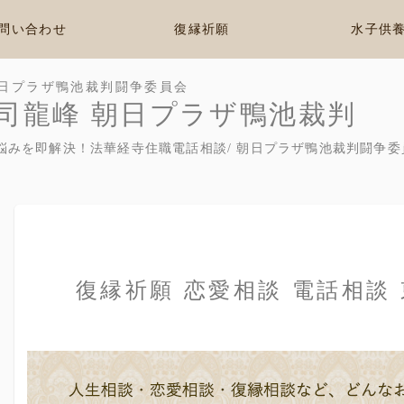
問い合わせ
復縁祈願
水子供
日プラザ鴨池裁判闘争委員会
司龍峰 朝日プラザ鴨池裁判
悩みを即解決！法華経寺住職電話相談/ 朝日プラザ鴨池裁判闘争委
復縁祈願 恋愛相談 電話相談