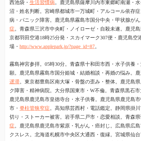
西池袋・
生活習慣病
。鹿児島県薩摩川内市東郷町南瀬・水
沼
・姓名判断。宮崎県都城市一万城町・アルコール依存症
病・パニック障害。鹿児島県霧島市国分中央・甲状腺がん
症
。
青森県三沢市中央町
・ノイローゼ・自殺未遂。鹿児島
京都羽田空港18時25分発・スカイマーク307便・鹿児島空
場・
http://www.applepark.jp/?page_id=87
。
霧島神宮参拝。05時30分。
青森県十和田市西
・水子供養・
願。鹿児島県霧島市国分姫城・結婚相談・再婚の悩み。鹿
遅滞
。東京都豊島区南大塚・骨盤の歪み・整体。鹿児島県
ク障害・精神病院。大分県国東市・W不倫。
青森県黒石市
鹿児島県鹿児島市皇徳寺台・水子供養。鹿児島県鹿児島市
市・
脊柱管狭窄症
。高知県芸西村・電話鑑定。静岡県掛川
切り・ストーカー被害。岩手県二戸市・恋愛相談。
青森県
症
。鹿児島県鹿児島市紫原・乳がん・癌封じ。広島県広島
クスレス。北海道札幌市中央区大通西・復縁。宮城県仙台