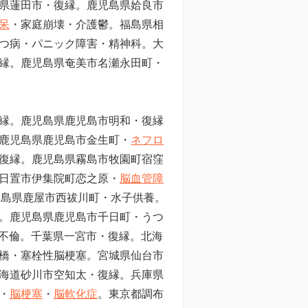
県蓮田市・復縁。鹿児島県姶良市
呆
・家庭崩壊・介護鬱。福島県相
つ病・パニック障害・精神科。大
縁。鹿児島県奄美市名瀬永田町・
復縁。鹿児島県鹿児島市明和・復縁
鹿児島県鹿児島市金生町・
ネフロ
復縁。鹿児島県霧島市牧園町宿窪
日置市伊集院町恋之原・
脳血管障
児島県鹿屋市西祓川町・水子供養。
。鹿児島県鹿児島市千日町・うつ
不倫。千葉県一宮市・復縁。北海
橋・塞栓性脳梗塞。宮城県仙台市
海道砂川市空知太・復縁。兵庫県
・
脳梗塞
・
脳軟化症
。東京都調布