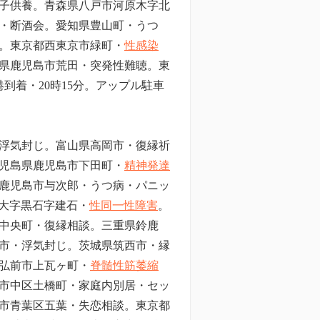
子供養。
青森県八戸市河原木字北
・断酒会。愛知県豊山町・うつ
。東京都西東京市緑町・
性感染
県鹿児島市荒田・突発性難聴。東
港到着・20時15分。アップル駐車
浮気封じ。富山県高岡市・復縁祈
児島県鹿児島市下田町・
精神発達
鹿児島市与次郎・うつ病・パニッ
大字黒石字建石・
性同一性障害
。
中央町・復縁相談。三重県鈴鹿
市・浮気封じ。茨城県筑西市・縁
弘前市上瓦ヶ町
・
脊髄性筋萎縮
市中区土橋町・家庭内別居・セッ
市青葉区五葉・失恋相談。東京都