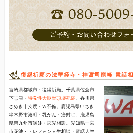
復縁祈願の法華経寺・神宮司龍峰 電話相
宮崎県都城市・復縁祈願。
千葉県佐倉市
下志津・
特発性大腿骨頭壊死症
。香川県
さぬき市支度・W不倫。鹿児島県いちき
串木野市湊町・乳がん・癌封じ。鹿児島
県南九州市頴娃・恋愛相談。愛知県一宮
市花池・テレフォン人生相談・電話人生