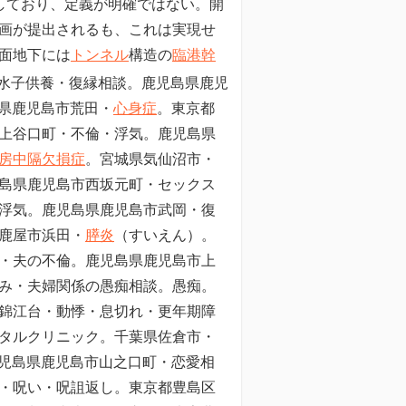
しており、定義が明確ではない。開
画が提出されるも、これは実現せ
面地下には
トンネル
構造の
臨港幹
水子供養・復縁相談。鹿児島県鹿児
県鹿児島市荒田・
心身症
。東京都
上谷口町・不倫・浮気。鹿児島県
房中隔欠損症
。宮城県気仙沼市・
島県鹿児島市西坂元町・セックス
浮気。鹿児島県鹿児島市武岡・復
鹿屋市浜田・
膵炎
（すいえん）。
・夫の不倫。鹿児島県鹿児島市上
み・夫婦関係の愚痴相談。愚痴。
錦江台・動悸・息切れ・更年期障
タルクリニック。千葉県佐倉市・
児島県鹿児島市山之口町・恋愛相
・呪い・呪詛返し。東京都豊島区