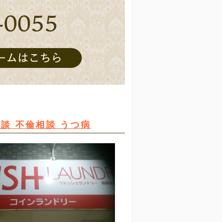
談 不倫相談 うつ病