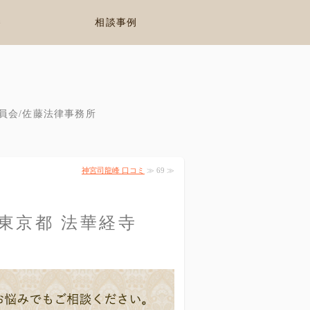
養
相談事例
員会/佐藤法律事務所
神宮司龍峰 口コミ
≫ 69 ≫
 東京都 法華経寺