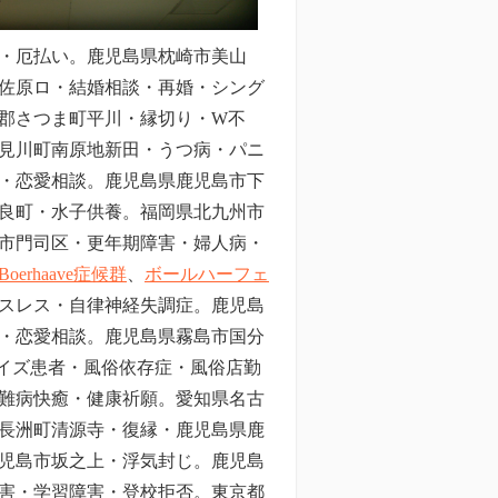
・厄払い。鹿児島県枕崎市美山
佐原ロ
・結婚相談・再婚・シング
郡さつま町平川・縁切り・W不
見川町南原地新田・うつ病・パニ
・恋愛相談。鹿児島県鹿児島市下
良町・水子供養。福岡県北九州市
市門司区・更年期障害・婦人病・
Boerhaave症候群
、
ボールハーフェ
スレス・自律神経失調症。鹿児島
・恋愛相談。鹿児島県霧島市国分
エイズ患者・風俗依存症・風俗店勤
難病快癒・健康祈願。愛知県名古
長洲町清源寺・復縁・鹿児島県鹿
児島市坂之上・浮気封じ。鹿児島
害・学習障害・登校拒否。東京都