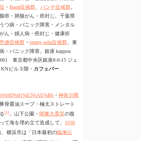
症
・
Banti症候群
、
バンチ症候群
。
腺癌・肺腺がん・癌封じ。千葉県
うつ病・パニック障害・メンタル
がん・婦人病・癌封じ・健康祈
空虚症候群
・
empty sella症候群
。東
パニック障害。銀座 kappou
0061 東京都中央区銀座8-9-15 ジュ
 KNビル３階・
カフェバー
0%89%E6%9D%91%E5%AE%B6
・
神奈川県
豚骨醤油スープ・極太ストレート
[1]
る
。山下公園・
関東大震災
の復
って海を埋め立て造成して、
1930
お、横浜市は「日本最初の
臨海公