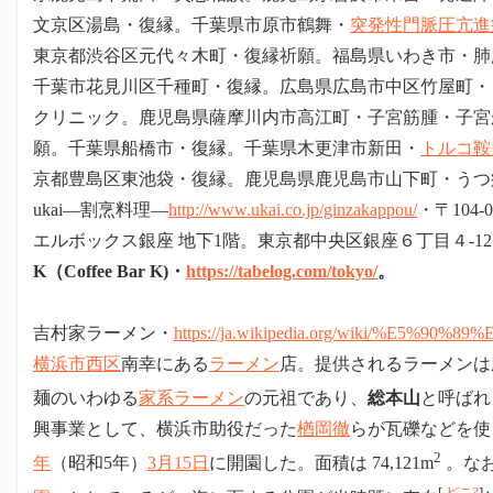
文京区湯島・復縁。
千葉県市原市鶴舞・
突発性門脈圧亢進
東京都渋谷区元代々木町・復縁祈願。福島県いわき市・肺
千葉市花見川区千種町・復縁。広島県広島市中区竹屋町・
クリニック。鹿児島県薩摩川内市高江町・子宮筋腫・子宮
願。千葉県船橋市・復縁。
千葉県木更津市新田・
トルコ鞍
京都豊島区
東池袋・復縁。鹿児島県鹿児島市山下町・うつ病・
ukai
―割烹料理―
http://www.ukai.co.jp/ginzakappou/
・〒104-
エルボックス銀座 地下1階。東京都中央区銀座６丁目４-12
K（Coffee Bar K)・
https://tabelog.com/tokyo/
。
吉村家ラーメン・
https://ja.wikipedia.org/wiki/%E5%9
横浜市
西区
南幸にある
ラーメン
店。提供されるラーメンは
麺のいわゆる
家系ラーメン
の元祖であり、
総本山
と呼ばれ
興事業として、横浜市助役だった
楢岡徹
らが瓦礫などを使
2
年
（昭和5年）
3月15日
に開園した。面積は 74,121m
。な
[
どこ?
]