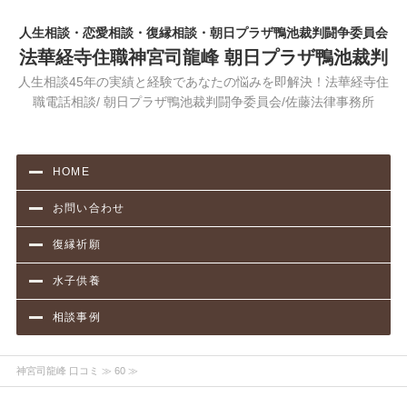
人生相談・恋愛相談・復縁相談・朝日プラザ鴨池裁判闘争委員会
法華経寺住職神宮司龍峰 朝日プラザ鴨池裁判
人生相談45年の実績と経験であなたの悩みを即解決！法華経寺住
職電話相談/ 朝日プラザ鴨池裁判闘争委員会/佐藤法律事務所
HOME
お問い合わせ
復縁祈願
水子供養
相談事例
神宮司龍峰 口コミ
≫ 60 ≫