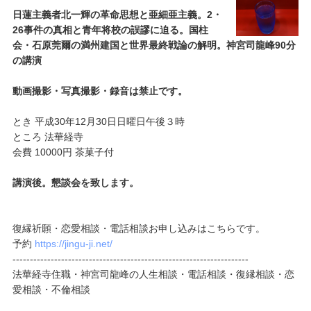
日蓮主義者北一輝の革命思想と亜細亜主義。2・
26事件の真相と青年将校の誤謬に迫る。国柱
会・石原莞爾の満州建国と世界最終戦論の解明。神宮司龍峰90分
の講演
動画撮影・写真撮影・録音は禁止です。
とき 平成30年12月30日日曜日午後３時
ところ 法華経寺
会費 10000円 茶菓子付
講演後。懇談会を致します。
復縁祈願・恋愛相談・電話相談お申し込みはこちらです。
予約
https://jingu-ji.net/
--------------------------------------------------------------------
法華経寺住職・神宮司龍峰の人生相談・電話相談・復縁相談・恋
愛相談・不倫相談