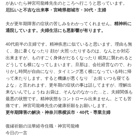
があいたら神宮司龍峰先生のところへ行こうと思っています。
厄払いと不吉な出来事・宮崎県都城市・30代・主婦
夫が更年期障害の症状の苦しみをわかってくれません。
精神科に
通院しています。夫婦生活にも悪影響が有ります。
40代前半の主婦です。精神疾患に似ていると思います。理由も無
く、急に暑くなったり 顔が 火照ったりするのは、なんとか対応
出来ますが、ものすごく身体がだるくなったり 眠気に襲われると
どうしても横になってしまいます。旦那は、会社経営なので、わ
りかし時間が自由になり、タイミング悪く横になっている時に帰
って来たりします。すると機嫌が悪くなり 「お前 いつも寝てる
よな」と言われます。更年期の症状の事は話してますが、理解出
来ないんでしょうね お袋は、そんなのなかった…と。夫婦関係も
最悪の状態です。精神状態をコントロール出来ません。とても苦
痛です。神宮司龍峰先生の健康祈願をお願いします。
更年期障害の解決・神奈川県横浜市・40代・専業主婦
復縁祈願の法華経寺住職・神宮司龍峰
今日の一言