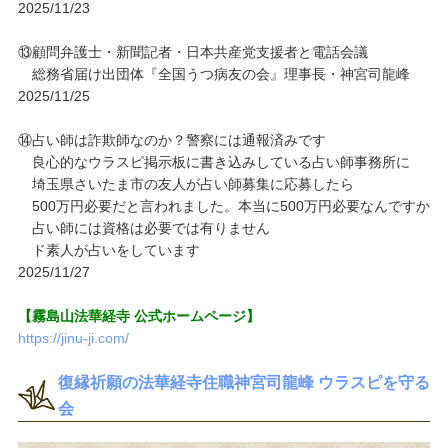
2025/11/23
⑬顧問弁護士・新聞記者・日本共産党支援者と電話会議
総務省届け出団体『全国うつ病友の会』理事長・神宮司龍峰
2025/11/25
⑭占い師は詐欺師なのか？警察には通報済みです
良心的なウラスピ掲示板に書き込みしている占い師事務所に
埼玉県さいたま市の友人が占い師募集に応募したら
500万円必要だと言われました。本当に500万円必要なんですか
占い師には資格は必要では有りません
ド素人が占いをしています
2025/11/27
【霧島山法華経寺 公式ホームページ】
https://jinu-ji.com/
復縁祈願の法華経寺住職神宮司龍峰 ウラスピを守る
会