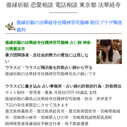
復縁祈願 恋愛相談 電話相談 東京都 法華経寺
復縁祈願の法華経寺住職神宮司龍峰 朝日プラザ鴨池
裁判
復縁祈願の法華経寺住職神宮司龍峰 占い師 神奈
川県横浜市
暴力団関係者・反社会的勢力の脅迫には屈しな
い
ウラスピ・ウラスピ掲示板を詐欺占い師から守る
復縁祈願の法華経寺住職神宮司龍峰先生の願いです
ウラスピに書き込み 占い事務所・占い師の詐欺的行為・詐欺商法
サイト制作・管理者・募集 月収50万円 50歳迄 女性
復縁祈願の霧島山法華経寺住職神宮司龍峰・担当・井伊直子
下記の在住者限定にさせて頂きます
鹿児島県霧島市・鹿児島県姶良市・鹿児島県曽於市・宮崎県都城
市・宮崎県小林市・宮崎県えびの市・宮崎県西諸県郡高原町
精神障害者保健福祉手帳交付者・母子家庭優遇