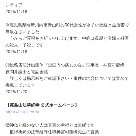
ンティア
2025/11/18
⑩鹿児島県薩摩川内市青山町の50代女性が水子の因縁と生活苦で
自殺なさいました
心からご冥福をお祈り申し上げます。中絶は母親と産婦人科医
の殺人・子殺しです
2025/11/18
⑪総務省届け出団体『全国うつ病友の会』理事長・神宮司龍峰・
顧問弁護士と電話会議
詳しくは掲示板をご確認下さい・事件の内容については実名で
掲載しています
2025/11/20
【霧島山法華経寺 公式ホームページ】
https://jinu-ji.com/
⑫神仏と縁のない人は真実の幸福とは無縁です
復縁祈願の法華経寺住職神宮司龍峰先生の言葉