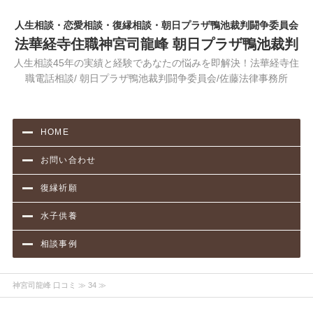
人生相談・恋愛相談・復縁相談・朝日プラザ鴨池裁判闘争委員会
法華経寺住職神宮司龍峰 朝日プラザ鴨池裁判
人生相談45年の実績と経験であなたの悩みを即解決！法華経寺住
職電話相談/ 朝日プラザ鴨池裁判闘争委員会/佐藤法律事務所
HOME
お問い合わせ
復縁祈願
水子供養
相談事例
神宮司龍峰 口コミ
≫ 34 ≫