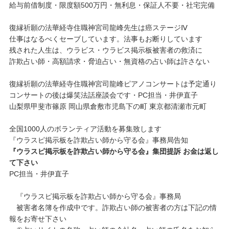
給与前借制度・限度額500万円・無利息・保証人不要・社宅完備
復縁祈願の法華経寺住職神宮司龍峰先生は癌ステージⅣ
仕事はなるべくセーブしています。法事もお断りしています
残された人生は、ウラビス・ウラビス掲示板被害者の救済に
詐欺占い師・高額請求・脅迫占い・無資格の占い師は許さない
復縁祈願の法華経寺住職神宮司龍峰ピアノコンサートは予定通り
コンサートの後は爆笑法話座談会です・PC担当・井伊直子
山梨県甲斐市篠原 岡山県倉敷市児島下の町 東京都清瀬市元町
全国1000人のボランティア活動を募集致します
『ウラスピ掲示板を詐欺占い師から守る会』事務局告知
『ウラスピ掲示板を詐欺占い師から守る会』集団提訴 お金は返し
て下さい
PC担当・井伊直子
『ウラスピ掲示板を詐欺占い師から守る会』事務局
被害者名簿を作成中です。詐欺占い師の被害者の方は下記の情
報をお寄せ下さい