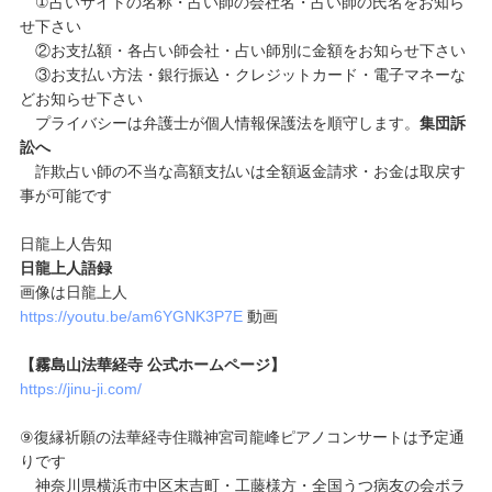
①占いサイトの名称・占い師の会社名・占い師の氏名をお知ら
せ下さい
②お支払額・各占い師会社・占い師別に金額をお知らせ下さい
③お支払い方法・銀行振込・クレジットカード・電子マネーな
どお知らせ下さい
プライバシーは弁護士が個人情報保護法を順守します。
集団訴
訟へ
詐欺占い師の不当な高額支払いは全額返金請求・お金は取戻す
事が可能です
日龍上人告知
日龍上人語録
画像は日龍上人
https://youtu.be/am6YGNK3P7E
動画
【霧島山法華経寺 公式ホームページ】
https://jinu-ji.com/
⑨復縁祈願の法華経寺住職神宮司龍峰ピアノコンサートは予定通
りです
神奈川県横浜市中区末吉町・工藤様方・全国うつ病友の会ボラ