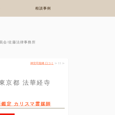
養
相談事例
員会/佐藤法律事務所
神宮司龍峰 口コミ
≫ 11 ≫
 東京都 法華経寺
話鑑定 カリスマ霊媒師