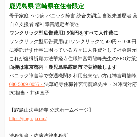
鹿児島県 宮崎県在住者限定
母子家庭 うつ病 パニック障害 統合失調症 自殺未遂歴者 
自立支援者 精神障害認定者優遇
ワンクリック型広告費用1.5億円をすべて人件費に
ワンクリック型広告費用は1ワンクリックで500円～1000
に委託せず仕事に困っている方々に人件費として社会還元
これが復縁祈願の法華経寺住職神宮司龍峰先生のSEO対策
面接は東京都内・鹿児島県霧島市で実施致します
パニック障害等で交通機関を利用出来ない方は神宮司龍峰
080-5009-0055・
法華経寺住職神宮司龍峰先生・24時間対応
PC担当・井伊直子
【霧島山法華経寺 公式ホームページ】
https://jingu-ji.com/
法務担当・佐藤法律事務所