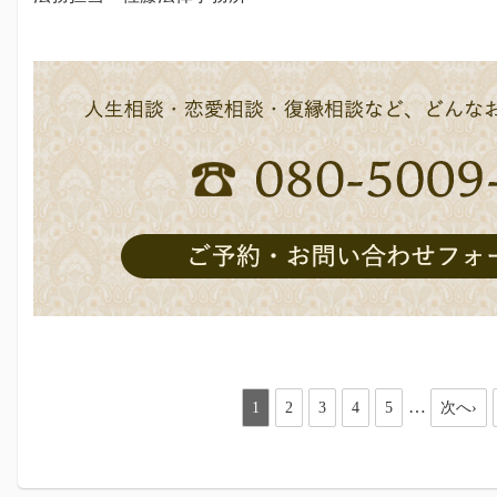
…
1
2
3
4
5
次へ›