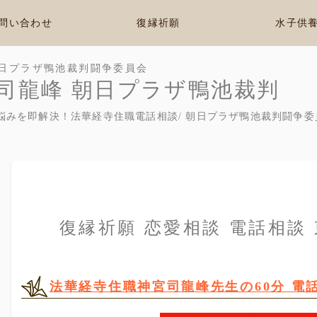
問い合わせ
復縁祈願
水子供
日プラザ鴨池裁判闘争委員会
司龍峰 朝日プラザ鴨池裁判
悩みを即解決！法華経寺住職電話相談/ 朝日プラザ鴨池裁判闘争委
復縁祈願 恋愛相談 電話相談
法華経寺住職神宮司龍峰先生の60分 電