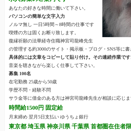
あなたの好きな時間に働いて下さい。
パソコンの簡単な文字入力
ノルマ無し 一日5時間～8時間の仕事です
喫煙の方は固くお断り致します。
復縁祈願の法華経寺住職神宮司龍峰先生
の管理する約3000のサイト・掲示板・ブログ・SNS等に
具体的には文章をコピーして貼り付け。その連続作業です
音楽を聴きながら楽しく仕事して下さい。
募集 100名
在宅勤務 25歳から50歳
学歴不問・経験不問
サラ金等に借金のある方は神宮司龍峰先生が相談に応じます
時間給1500円 固定給
月末締め 翌月5日支払い ゆうちょ銀行
東京都 埼玉県 神奈川県 千葉県 首都圏在住者