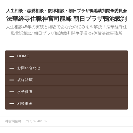
人生相談・恋愛相談・復縁相談・朝日プラザ鴨池裁判闘争委員会
法華経寺住職神宮司龍峰 朝日プラザ鴨池裁判
人生相談45年の実績と経験であなたの悩みを即解決！法華経寺住
職電話相談/ 朝日プラザ鴨池裁判闘争委員会/佐藤法律事務所
HOME
お問い合わせ
復縁祈願
水子供養
相談事例
神宮司龍峰 口コミ
≫ 461 ≫