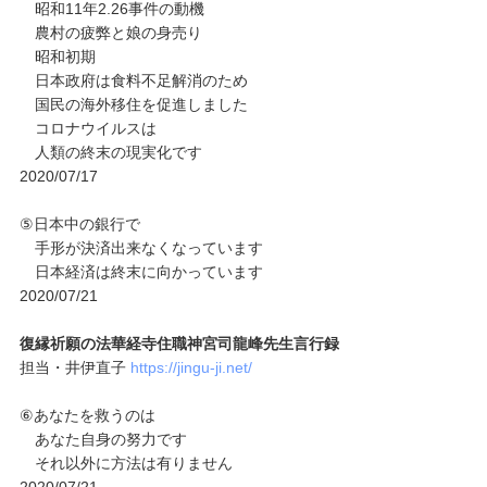
昭和11年2.26事件の動機
農村の疲弊と娘の身売り
昭和初期
日本政府は食料不足解消のため
国民の海外移住を促進しました
コロナウイルスは
人類の終末の現実化です
2020/07/17
⑤日本中の銀行で
手形が決済出来なくなっています
日本経済は終末に向かっています
2020/07/21
復縁祈願の法華経寺住職神宮司龍峰先生言行録
担当・井伊直子
https://jingu-ji.net/
⑥あなたを救うのは
あなた自身の努力です
それ以外に方法は有りません