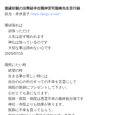
復縁祈願の法華経寺住職神宮司龍峰先生言行録
担当・井伊直子
https://jingu-ji.net/
⑱頑張れば
頑張っただけ
人生は必ず報われます
神仏は知っているのです
大切な事は諦めない心です
2020/07/15
⑲死にたい時
絶望の時
生きる事が苦しい時には
自分の心の中のすべての不幸を言霊にして
病院の医師にプレゼントして下さい。
心がとても楽になります。
医師・医院・病院は悪霊不幸の最終処分場です
神社・寺院よりも効果が有ります。
医師に不幸を貰ってもらう。