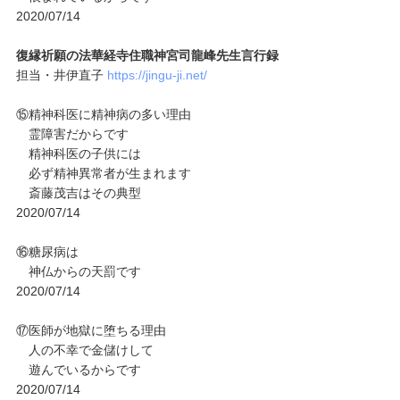
2020/07/14
復縁祈願の法華経寺住職神宮司龍峰先生言行録
担当・井伊直子
https://jingu-ji.net/
⑮精神科医に精神病の多い理由
霊障害だからです
精神科医の子供には
必ず精神異常者が生まれます
斎藤茂吉はその典型
2020/07/14
⑯糖尿病は
神仏からの天罰です
2020/07/14
⑰医師が地獄に堕ちる理由
人の不幸で金儲けして
遊んでいるからです
2020/07/14