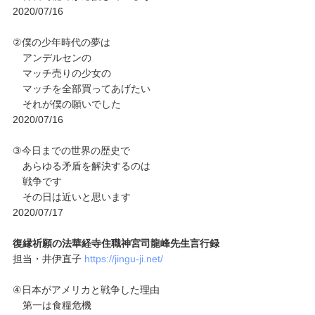
2020/07/16
②僕の少年時代の夢は
アンデルセンの
マッチ売りの少女の
マッチを全部買ってあげたい
それが僕の願いでした
2020/07/16
③今日までの世界の歴史で
あらゆる矛盾を解決するのは
戦争です
その日は近いと思います
2020/07/17
復縁祈願の法華経寺住職神宮司龍峰先生言行録
担当・井伊直子
https://jingu-ji.net/
④日本がアメリカと戦争した理由
第一は食糧危機