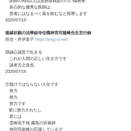
医師の9割以上は悪徳金銭欲の汚い偽善者
良心的な優秀な医師は
患者にはなるべく薬を飲むなと指導します
2020/07/15
復縁祈願の法華経寺住職神宮司龍峰先生言行録
担当・井伊直子
https://jingu-ji.net/
⑳誠心誠意で生きる
これが人間の正しい生き方です
誠者天之道也
2020/07/16
①負けてはならない人生です
努力
努力
努力です
更に努力されたし
君には
霊峰高千穂 霧島の祈祷師
神宮司龍峰が応援しているぞ