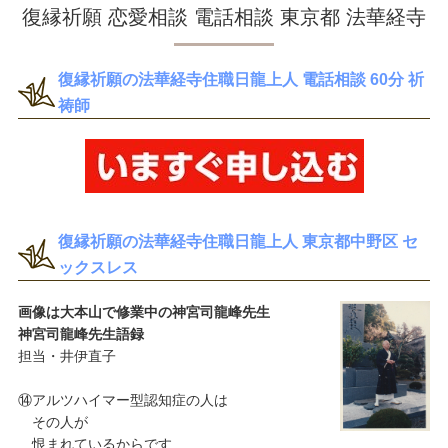
復縁祈願 恋愛相談 電話相談 東京都 法華経寺
復縁祈願の法華経寺住職日龍上人 電話相談 60分 祈
祷師
復縁祈願の法華経寺住職日龍上人 東京都中野区 セ
ックスレス
画像は大本山で修業中の神宮司龍峰先生
神宮司龍峰先生語録
担当・井伊直子
⑭アルツハイマー型認知症の人は
その人が
恨まれているからです