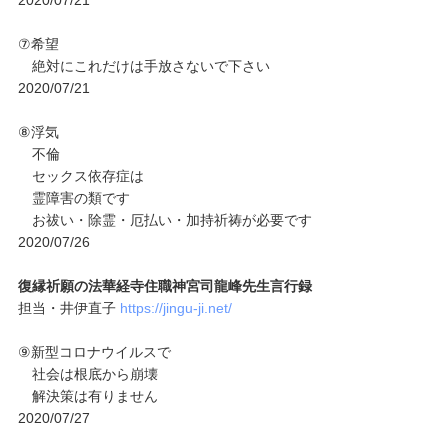
2020/07/21
⑦希望
絶対にこれだけは手放さないで下さい
2020/07/21
⑧浮気
不倫
セックス依存症は
霊障害の類です
お祓い・除霊・厄払い・加持祈祷が必要です
2020/07/26
復縁祈願の法華経寺住職神宮司龍峰先生言行録
担当・井伊直子
https://jingu-ji.net/
⑨新型コロナウイルスで
社会は根底から崩壊
解決策は有りません
2020/07/27