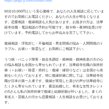
https://jingu-ji.com/contact.html
60分10,000円という安心価格で、あなたの人生相談に応じていま
すのでお気軽にお電話ください。あなたの人生が明るくなりま
す。恋愛相談・復縁相談も人気があります。お急ぎの方は、法華
経寺住職・電話相談の予約が可能です。朝９時～夜9時迄受け付
けています。予約電話してからお申込みを完了して下さい。
復縁相談・浮気封じ・不倫相談・男女関係の悩み・人間関係のト
ラブル。お祓い・除霊など、お気軽にご相談下さい。
うつ病・パニック障害・統合失調症・精神病・精神疾患の方の心
の悩み相談も全国から寄せられています。法華経寺住職の加持祈
祷（＝お祓い・除霊・癌封じ・復縁・縁切りなど）は全国から依
頼をいただいております。特に復縁祈祷に関しては、法華経寺住
職が日本の第一人者です。復縁が実現した喜びの声が法華経寺に
たくさん寄せられています。最近結婚した、有名な女性タレント
のSさんも私の加持祈祷で復縁と結婚祈願が叶いました。多くの
有名人・芸能人の方から恋愛相談・人生相談をお受けしておりま
す。