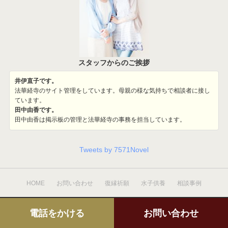
スタッフからのご挨拶
井伊直子です。
法華経寺のサイト管理をしています。母親の様な気持ちで相談者に接し
ています。
田中由香です。
田中由香は掲示板の管理と法華経寺の事務を担当しています。
Tweets by 7571Novel
HOME
お問い合わせ
復縁祈願
水子供養
相談事例
電話をかける
お問い合わせ
Copyright ©
復縁祈願の法華経寺住職神宮司龍峰
All rights reserved.