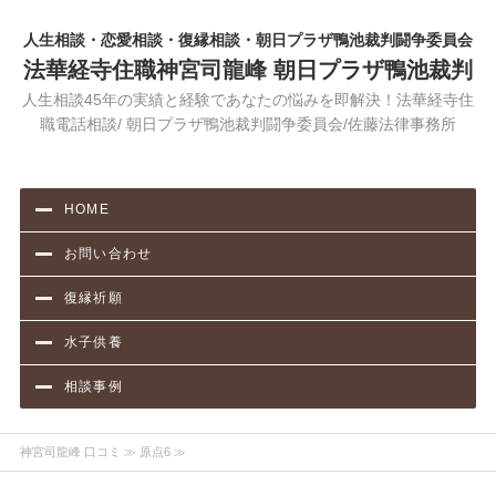
人生相談・恋愛相談・復縁相談・朝日プラザ鴨池裁判闘争委員会
法華経寺住職神宮司龍峰 朝日プラザ鴨池裁判
人生相談45年の実績と経験であなたの悩みを即解決！法華経寺住
職電話相談/ 朝日プラザ鴨池裁判闘争委員会/佐藤法律事務所
HOME
お問い合わせ
復縁祈願
水子供養
相談事例
神宮司龍峰 口コミ
≫ 原点6 ≫