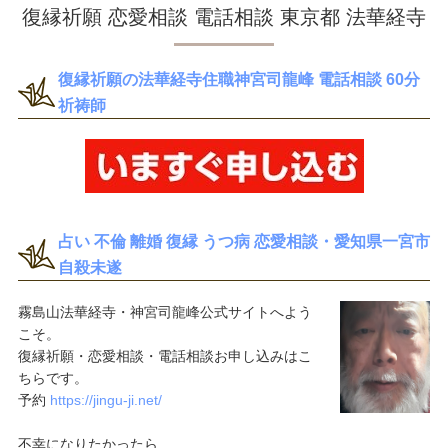
復縁祈願 恋愛相談 電話相談 東京都 法華経寺
復縁祈願の法華経寺住職神宮司龍峰 電話相談 60分
祈祷師
占い 不倫 離婚 復縁 うつ病 恋愛相談・愛知県一宮市
自殺未遂
霧島山法華経寺・神宮司龍峰公式サイトへよう
こそ。
復縁祈願・恋愛相談・電話相談お申し込みはこ
ちらです。
予約
https://jingu-ji.net/
不幸になりたかったら