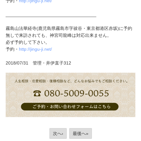
予約・
http://jingu-ji.net/
____________________________________
霧島山法華経寺(鹿児島県霧島市字祓谷・東京都港区赤坂)に予約
無しで来訪されても、神宮司龍峰は対応出来ません。
必ず予約して下さい。
予約・
http://jingu-ji.net/
2018/07/31 管理・井伊直子312
次へ›
最後へ»