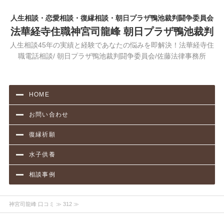
人生相談・恋愛相談・復縁相談・朝日プラザ鴨池裁判闘争委員会
法華経寺住職神宮司龍峰 朝日プラザ鴨池裁判
人生相談45年の実績と経験であなたの悩みを即解決！法華経寺住
職電話相談/ 朝日プラザ鴨池裁判闘争委員会/佐藤法律事務所
HOME
お問い合わせ
復縁祈願
水子供養
相談事例
神宮司龍峰 口コミ
≫ 312 ≫