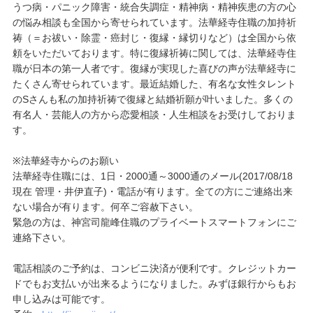
うつ病・パニック障害・統合失調症・精神病・精神疾患の方の心
の悩み相談も全国から寄せられています。法華経寺住職の加持祈
祷（＝お祓い・除霊・癌封じ・復縁・縁切りなど）は全国から依
頼をいただいております。特に復縁祈祷に関しては、法華経寺住
職が日本の第一人者です。復縁が実現した喜びの声が法華経寺に
たくさん寄せられています。最近結婚した、有名な女性タレント
のSさんも私の加持祈祷で復縁と結婚祈願が叶いました。多くの
有名人・芸能人の方から恋愛相談・人生相談をお受けしておりま
す。
※法華経寺からのお願い
法華経寺住職には、1日・2000通～3000通のメール(2017/08/18
現在 管理・井伊直子)・電話が有ります。全ての方にご連絡出来
ない場合が有ります。何卒ご容赦下さい。
緊急の方は、神宮司龍峰住職のプライベートスマートフォンにご
連絡下さい。
電話相談のご予約は、コンビニ決済が便利です。クレジットカー
ドでもお支払いが出来るようになりました。みずほ銀行からもお
申し込みは可能です。