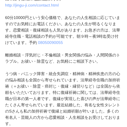
http://jingu-ji.com/contact.html
60分10000円という安心価格で、あなたの人生相談に応じていま
すのでお気軽にお電話ください。あなたの人生が明るくなりま
す。恋愛相談・復縁相談も人気があります。お急ぎの方は、法華
経寺住職・電話相談の予約が可能です。朝９時～夜9時迄受け付
けています。予約
08050090055
離婚相談・浮気封じ・不倫相談・男女関係の悩み・人間関係のト
ラブル。お祓い・除霊など、お気軽にご相談下さい。
うつ病・パニック障害・統合失調症・精神病・精神疾患の方の心
の悩み相談も全国から寄せられています。法華経寺住職の加持祈
祷（＝お祓い・除霊・癌封じ・復縁・縁切りなど）は全国から依
頼をいただいております。特に復縁祈祷に関しては、法華経寺住
職が日本の第一人者です。復縁が実現した喜びの声が法華経寺に
たくさん寄せられています。最近結婚した、有名な女性タレント
のSさんも私の加持祈祷で復縁と結婚祈願が叶いました。多くの
有名人・芸能人の方から恋愛相談・人生相談をお受けしておりま
す。