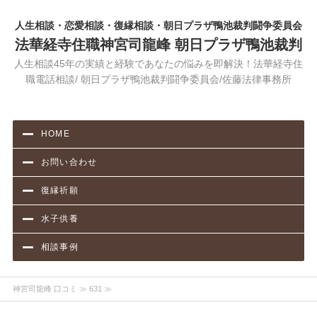
人生相談・恋愛相談・復縁相談・朝日プラザ鴨池裁判闘争委員会
法華経寺住職神宮司龍峰 朝日プラザ鴨池裁判
人生相談45年の実績と経験であなたの悩みを即解決！法華経寺住
職電話相談/ 朝日プラザ鴨池裁判闘争委員会/佐藤法律事務所
HOME
お問い合わせ
復縁祈願
水子供養
相談事例
神宮司龍峰 口コミ
≫ 631 ≫