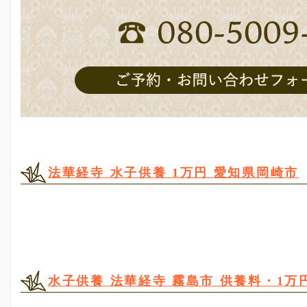
法華経寺 水子供養 1万円 愛知県岡崎市
水子供養 法華経寺 霧島市 供養料・1万