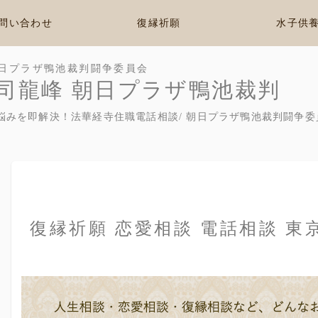
問い合わせ
復縁祈願
水子供
日プラザ鴨池裁判闘争委員会
司龍峰 朝日プラザ鴨池裁判
悩みを即解決！法華経寺住職電話相談/ 朝日プラザ鴨池裁判闘争委
復縁祈願 恋愛相談 電話相談 東