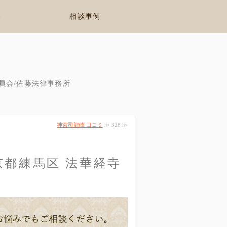
養
相談事例
員会/佐藤法律事務所
神宮司龍峰 口コミ
≫ 328 ≫
京都練馬区 法華経寺