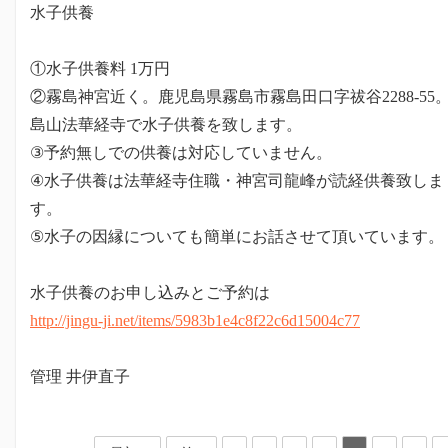
水子供養
①水子供養料 1万円
②霧島神宮近く。鹿児島県霧島市霧島田口字祓谷2288-55
島山法華経寺で水子供養を致します。
③予約無しでの供養は対応していません。
④水子供養は法華経寺住職・神宮司龍峰が読経供養致しま
す。
⑤水子の因縁についても簡単にお話させて頂いています。
水子供養のお申し込みとご予約は
http://jingu-ji.net/items/5983b1e4c8f22c6d15004c77
管理 井伊直子