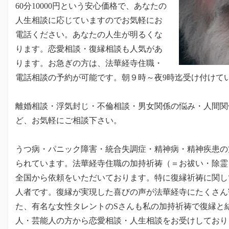
60分10000円という安心価格で、あなたの
人生相談に応じていますのでお気軽にお
電話ください。あなたの人生が明るくな
ります。恋愛相談・復縁相談も人気があ
ります。お急ぎの方は、法華経寺住職・
電話相談の予約が可能です。朝９時～夜9時迄受け付けて
離婚相談・浮気封じ・不倫相談・男女関係の悩み・人間関
ど、お気軽にご相談下さい。
うつ病・パニック障害・統合失調症・精神病・精神疾患の
られています。法華経寺住職の加持祈祷（＝お祓い・除霊
全国から依頼をいただいております。特に復縁祈祷に関し
人者です。復縁が実現した喜びの声が法華経寺にたくさん
た、有名な女性タレントのSさんも私の加持祈祷で復縁と
人・芸能人の方から恋愛相談・人生相談をお受けしており