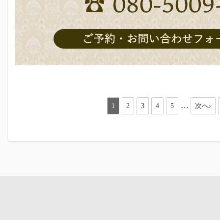
…
1
2
3
4
5
次へ›