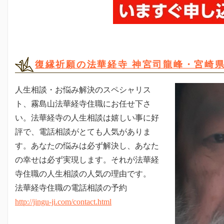
復縁祈願の法華経寺 神宮司龍峰・宮崎県
人生相談・お悩み解決のスペシャリス
ト、霧島山法華経寺住職にお任せ下さ
い。法華経寺の人生相談は嬉しい事に好
評で、電話相談がとても人気がありま
す。あなたの悩みは必ず解決し、あなた
の幸せは必ず実現します。それが法華経
寺住職の人生相談の人気の理由です。
法華経寺住職の電話相談の予約
http://jingu-ji.com/contact.html