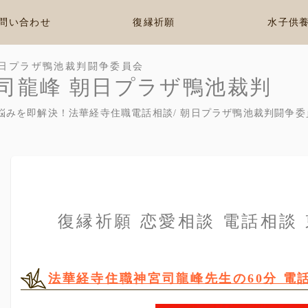
問い合わせ
復縁祈願
水子供
日プラザ鴨池裁判闘争委員会
司龍峰 朝日プラザ鴨池裁判
悩みを即解決！法華経寺住職電話相談/ 朝日プラザ鴨池裁判闘争委
復縁祈願 恋愛相談 電話相談
法華経寺住職神宮司龍峰先生の60分 電