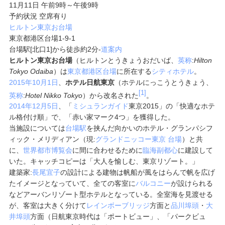
11月11日 午前9時～午後9時
予約状況 空席有り
ヒルトン東京お台場
東京都港区台場1-9-1
台場駅[北口1]から徒歩約2分
-
道案内
ヒルトン東京お台場
（ヒルトンとうきょうおだいば、
英称
:
Hilton
Tokyo Odaiba
）は
東京都
港区
台場
に所在する
シティホテル
。
2015年
10月1日
、
ホテル日航東京
（ホテルにっこうとうきょう、
[1]
英称
:
Hotel Nikko Tokyo
）から改名された
。
2014年
12月5日
、「
ミシュランガイド
東京2015」の「快適なホテ
ル格付け順」で、「赤い家マーク4つ」を獲得した。
当施設については
台場駅
を挟んだ向かいのホテル・グランパシフ
ィック・メリディアン（現:
グランドニッコー東京 台場
）と共
に、
世界都市博覧会
に間に合わせるために
臨海副都心
に建設して
いた。キャッチコピーは「大人を愉しむ、東京リゾート。」
建築家:
長尾宜子
の設計による建物は帆船が風をはらんで帆を広げ
たイメージとなっていて、全ての客室に
バルコニー
が設けられる
などアーバンリゾート型ホテルとなっている。全室海を見渡せる
が、客室は大きく分けて
レインボーブリッジ
方面と
品川埠頭
・
大
井埠頭
方面（日航東京時代は「ポートビュー」、「パークビュ