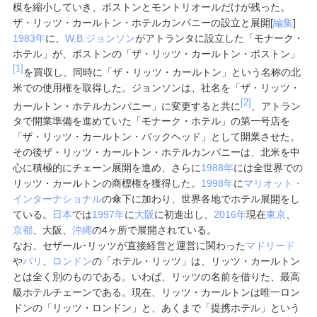
模を縮小していき、ボストンとモントリオールだけが残った。
ザ・リッツ・カールトン・ホテルカンパニーの設立と展開
[
編集
]
1983年
に、
W.B.ジョンソン
がアトランタに設立した「モナーク・
ホテル」が、ボストンの「ザ・リッツ・カールトン・ボストン」
[1]
を買収し、同時に「ザ・リッツ・カールトン」という名称の北
米での使用権を取得した。ジョンソンは、社名を「ザ・リッツ・
[2]
カールトン・ホテルカンパニー」に変更すると共に
、アトラン
タで開業準備を進めていた「モナーク・ホテル」の第一号店を
「ザ・リッツ・カールトン・バックヘッド」として開業させた。
その後ザ・リッツ・カールトン・ホテルカンパニーは、北米を中
心に積極的にチェーン展開を進め、さらに
1988年
には全世界での
リッツ・カールトンの商標権を獲得した。
1998年
に
マリオット・
インターナショナル
の傘下に加わり、世界各地でホテル展開をし
ている。
日本
では
1997年
に
大阪
に初進出し、
2016年
現在
東京
、
京都
、大阪、
沖縄
の4ヶ所で展開されている。
なお、セザール･リッツが直接経営と運営に関わった
マドリード
や
パリ
、
ロンドン
の「ホテル・リッツ」は、リッツ・カールトン
とは全く別のものである。いわば、リッツの名前を借りた、最高
級ホテルチェーンである。現在、リッツ・カールトンは唯一ロン
ドンの「リッツ・ロンドン」と、あくまで「提携ホテル」という