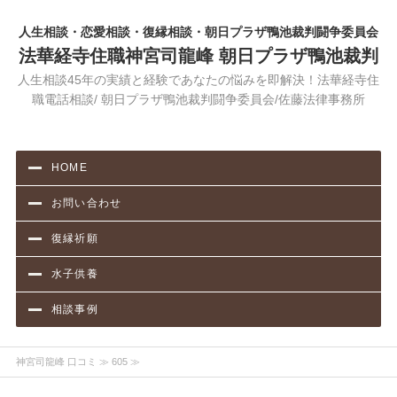
人生相談・恋愛相談・復縁相談・朝日プラザ鴨池裁判闘争委員会
法華経寺住職神宮司龍峰 朝日プラザ鴨池裁判
人生相談45年の実績と経験であなたの悩みを即解決！法華経寺住
職電話相談/ 朝日プラザ鴨池裁判闘争委員会/佐藤法律事務所
HOME
お問い合わせ
復縁祈願
水子供養
相談事例
神宮司龍峰 口コミ
≫ 605 ≫