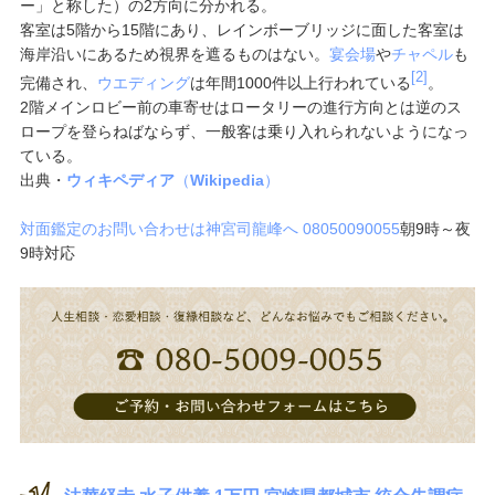
ー」と称した）の2方向に分かれる。
客室は5階から15階にあり、レインボーブリッジに面した客室は
海岸沿いにあるため視界を遮るものはない。
宴会場
や
チャペル
も
[2]
完備され、
ウエディング
は年間1000件以上行われている
。
2階メインロビー前の車寄せはロータリーの進行方向とは逆のス
ロープを登らねばならず、一般客は乗り入れられないようになっ
ている。
出典・
ウィキペディア
（
Wikipedia
）
対面鑑定のお問い合わせは神宮司龍峰へ
08050090055
朝9時～夜
9時対応