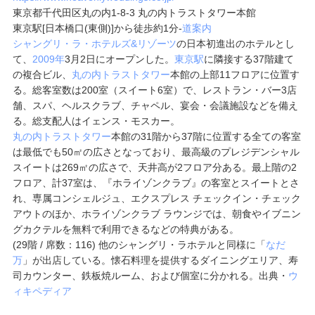
東京都千代田区丸の内1-8-3 丸の内トラストタワー本館
東京駅[日本橋口(東側)]から徒歩約1分
-
道案内
シャングリ・ラ・ホテルズ&リゾーツ
の日本初進出のホテルとし
て、
2009年
3月2日にオープンした。
東京駅
に隣接する37階建て
の複合ビル、
丸の内トラストタワー
本館の上部11フロアに位置す
る。総客室数は200室（スイート6室）で、レストラン・バー3店
舗、スパ、ヘルスクラブ、チャペル、宴会・会議施設などを備え
る。総支配人はイェンス・モスカー。
丸の内トラストタワー
本館の31階から37階に位置する全ての客室
は最低でも50㎡の広さとなっており、最高級のプレジデンシャル
スイートは269㎡の広さで、天井高が2フロア分ある。最上階の2
フロア、計37室は、『ホライゾンクラブ』の客室とスイートとさ
れ、専属コンシェルジュ、エクスプレス チェックイン・チェック
アウトのほか、ホライゾンクラブ ラウンジでは、朝食やイブニン
グカクテルを無料で利用できるなどの特典がある。
(29階 / 席数：116) 他のシャングリ・ラホテルと同様に「
なだ
万
」が出店している。懐石料理を提供するダイニングエリア、寿
司カウンター、鉄板焼ルーム、および個室に分かれる。出典・
ウ
ィキペディア