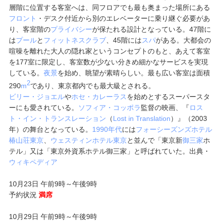
層階に位置する客室へは、同フロアでも最も奥まった場所にある
フロント
・デスク付近から別のエレベーターに乗り継ぐ必要があ
り、客室階の
プライバシー
が保たれる設計となっている。47階に
は
プール
と
フィットネスクラブ
、45階には
スパ
がある。大都会の
喧噪を離れた大人の隠れ家というコンセプトのもと、あえて客室
を177室に限定し、客室数が少ない分きめ細かなサービスを実現
している。
夜景
を始め、眺望が素晴らしい。最も広い客室は面積
2
290
m
であり、東京都内でも最大級とされる。
ビリー・ジョエル
や
ホセ・カレーラス
を始めとするスーパースタ
ーにも愛されている。
ソフィア・コッポラ
監督の映画、『
ロス
ト・イン・トランスレーション
（
Lost in Translation
）』（2003
年）の舞台となっている。
1990年代
には
フォーシーズンズホテル
椿山荘東京
、
ウェスティンホテル東京
と並んで「東京新
御三家
ホ
テル」又は「東京外資系ホテル御三家」と呼ばれていた。出典・
ウィキペディア
10月23日 午前9時～午後9時
予約状況
満席
10月29日 午前9時～午後9時