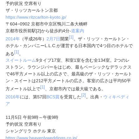
予約状況 空席有り
ザ・リッツカールトン京都
https://www.ritzcarlton-kyoto.jp/
〒604−0902 京都市中京区鴨川二条大橋畔
京都市役所前駅[2]から徒歩約4分
-
道案内
[1]
2014年
（平成26年）
2月7日
開業
。ザ・リッツ・カールトン・
ホテル・カンパニーL.L.C.が運営する日本国内で4つ目のホテルで
[1]
ある
。
スイートルーム
9タイプ17室、和室1室を含む全134室。2つのレ
ストラン、ラウンジバーをはじめ、最もベーシックなデラックス
で46平方メートル以上の広さで、最高級のザ・リッツ・カールト
ン・スイートは212平方メートルの広さ。客室の広さは平均50平
[1]
方メートル以上で
、京都市内では最大級である。
[2]
2016年
には、第57回
BCS賞
を受賞した
。出典・
ウィキペディ
ア
11月5日 午前9時～午後9時
予約状況 空席有り
シャングリラ ホテル 東京
https://www.heavenlyweddings.co.jp/