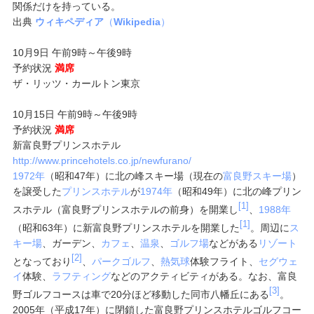
関係だけを持っている。
出典
ウィキペディア
（
Wikipedia
）
10月9日 午前9時～午後9時
予約状況
満席
ザ・リッツ・カールトン東京
10月15日 午前9時～午後9時
予約状況
満席
新富良野プリンスホテル
http://www.princehotels.co.jp/newfurano/
1972年
（昭和47年）に北の峰スキー場（現在の
富良野スキー場
）
を譲受した
プリンスホテル
が
1974年
（昭和49年）に北の峰プリン
[1]
スホテル（富良野プリンスホテルの前身）を開業し
、
1988年
[1]
（昭和63年）に新富良野プリンスホテルを開業した
。周辺に
ス
キー場
、ガーデン、
カフェ
、
温泉
、
ゴルフ場
などがある
リゾート
[2]
となっており
、
パークゴルフ
、
熱気球
体験フライト、
セグウェ
イ
体験、
ラフティング
などのアクティビティがある。なお、富良
[3]
野ゴルフコースは車で20分ほど移動した同市八幡丘にある
。
2005年（平成17年）に閉鎖した富良野プリンスホテルゴルフコー