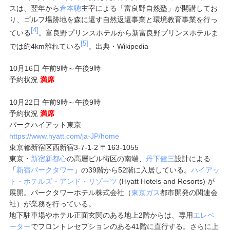
スは、翌年から
倉本聰
主宰による「富良野自然塾」が開講してお
り、ゴルフ場跡地を森に還す自然返還事業と環境教育事業を行っ
[4]
ている
。富良野プリンスホテルから新富良野プリンスホテルま
[5]
では約4km離れている
。出典・Wikipedia
10月16日 午前9時～午後9時
予約状況
満席
10月22日 午前9時～午後9時
予約状況
満席
パークハイアット東京
https://www.hyatt.com/ja-JP/home
東京都新宿区西新宿3-7-1-2
〒163-1055
東京・
新宿新都心
の高層ビル街区の南端、
丹下健三
設計による
「
新宿パークタワー
」の39階から52階に入居している。
ハイアッ
ト・ホテルズ・アンド・リゾーツ
(
Hyatt Hotels and Resorts
) が
展開。パークタワーホテル株式会社（
東京ガス
都市開発の関連会
社）が業務を行っている。
地下駐車場やホテル正面玄関のある地上2階からは、専用
エレベ
ーター
でフロントレセプションのある41階に直行する。さらに上