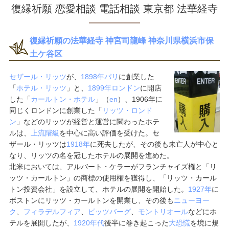
復縁祈願 恋愛相談 電話相談 東京都 法華経寺
復縁祈願の法華経寺 神宮司龍峰 神奈川県横浜市保
土ケ谷区
セザール・リッツ
が、
1898年
パリ
に創業した
「
ホテル・リッツ
」と、
1899年
ロンドン
に開店
した「
カールトン・ホテル
」（
en
）、1906年に
同じくロンドンに創業した「
リッツ・ロンド
ン
」などのリッツが経営と運営に関わったホテ
ルは、
上流階級
を中心に高い評価を受けた。セ
ザール・リッツは
1918年
に死去したが、その後も未亡人が中心と
なり、リッツの名を冠したホテルの展開を進めた。
北米においては、アルバート・ケラーがフランチャイズ権と「リ
ッツ・カールトン」の商標の使用権を獲得し、「リッツ・カール
トン投資会社」を設立して、ホテルの展開を開始した。
1927年
に
ボストンにリッツ・カールトンを開業し、その後も
ニューヨー
ク
、
フィラデルフィア
、
ピッツバーグ
、
モントリオール
などにホ
テルを展開したが、
1920年代
後半に巻き起こった
大恐慌
を境に規