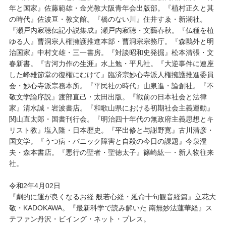
年と国家』佐藤範雄・金光教大阪青年会出版部。『植村正久と其
の時代』佐波亘・教文館。『橋のない川』住井すゑ・新潮社。
『瀬戸内寂聴伝記小説集成』瀬戸内寂聴・文藝春秋。『仏種を植
ゆる人』曹洞宗人権擁護推進本部・曹洞宗宗務庁。『森鷗外と明
治国家』中村文雄・三一書房。『対談昭和史発掘』松本清張・文
春新書。『古河力作の生涯』水上勉・平凡社。『大逆事件に連座
した峰雄節堂の復権にむけて』臨済宗妙心寺派人権擁護推進委員
会・妙心寺派宗務本所。『平民社の時代』山泉進・論創社。『不
敬文学論序説』渡部直己・太田出版。『戦前の日本社会と法律
家』清水誠・岩波書店。『和歌山県における初期社会主義運動』
関山直太郎・国書刊行会。『明治四十年代の無政府主義思想とキ
リスト教』塩入隆・日本歴史。『平出修と与謝野寛』古川清彦・
国文学。『うつ病・パニック障害と自殺の今日の課題』今泉澄
夫・森本書店。『悪行の聖者・聖徳太子』篠崎紘一・新人物往来
社。
令和2年4月02日
『劇的に運が良くなるお経 般若心経・延命十句観音経篇』立花大
敬・KADOKAWA。『最新科学で読み解いた 南無妙法蓮華経』ス
テファン丹沢・ビイング・ネット・プレス。