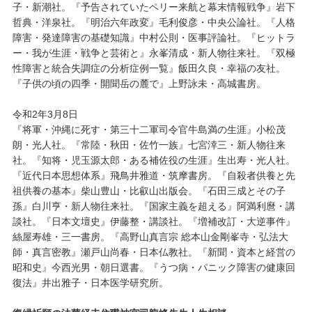
子・新潮社。『予告されていたペリー来航と幕末情報戦争』岩下
哲典・洋泉社。『明治六年政変』毛利俊彦・中央公論社。『人格
障害・発達障害の基礎知識』中村公則・医事評論社。『ヒットラ
ー・我が生涯・戦争と芸術と』永峯清成・新人物往来社。『双極
性障害と統合失調症の分析症例一覧』飯田久良・幸福の友社。
『子供の頃の四季・開聞岳の麓で』上野詠未・高城書房。
令和2年3月8日
『将軍・沖縄に死す・第三十二軍司令官牛島満の生涯』小松茂
朗・光人社。『常陸・秋田・佐竹一族』七宮涬三・新人物往来
社。『知将・児玉源太郎・ある補佐役の生涯』生出寿・光人社。
『近代日本思想体系』飛鳥井雅道・筑摩書房。『自殺者供養と先
祖供養の基本』柴山豊山・比叡山出版会。『石田三成とその子
孫』白川亨・新人物往来社。『国家主義を超える』阿満利麿・講
談社。『日本文壇史』伊藤整・講談社。『増補改訂・大逆事件』
絲屋寿雄・三一書房。『高野山真言宗 総本山金剛峯寺・弘法大
師・真言密教』瀬戸山尚春・日本仏教社。『新聞・資本と経営の
昭和史』今西光男・朝日選書。『うつ病・パニック障害の健康回
復法』井出雅子・日本医学研究所。