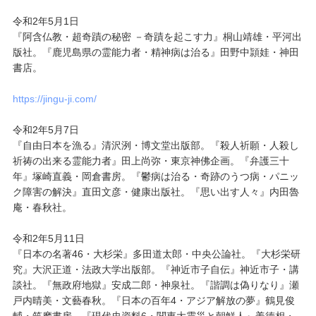
令和2年5月1日
『阿含仏教・超奇蹟の秘密 －奇蹟を起こす力』桐山靖雄・平河出
版社。『鹿児島県の霊能力者・精神病は治る』田野中頴娃・神田
書店。
https://jingu-ji.com/
令和2年5月7日
『自由日本を漁る』清沢洌・博文堂出版部。『殺人祈願・人殺し
祈祷の出来る霊能力者』田上尚弥・東京神佛企画。『弁護三十
年』塚崎直義・岡倉書房。『鬱病は治る・奇跡のうつ病・パニッ
ク障害の解決』直田文彦・健康出版社。『思い出す人々』内田魯
庵・春秋社。
令和2年5月11日
『日本の名著46・大杉栄』多田道太郎・中央公論社。『大杉栄研
究』大沢正道・法政大学出版部。『神近市子自伝』神近市子・講
談社。『無政府地獄』安成二郎・神泉社。『諧調は偽りなり』瀬
戸内晴美・文藝春秋。『日本の百年4・アジア解放の夢』鶴見俊