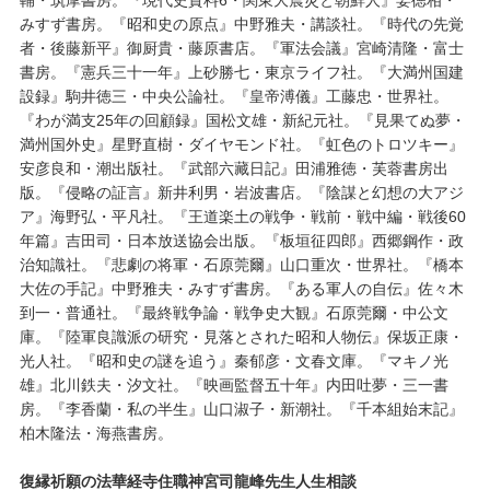
輔・筑摩書房。『現代史資料6・関東大震災と朝鮮人』姜徳相・
みすず書房。『昭和史の原点』中野雅夫・講談社。『時代の先覚
者・後藤新平』御厨貴・藤原書店。『軍法会議』宮崎清隆・富士
書房。『憲兵三十一年』上砂勝七・東京ライフ社。『大満州国建
設録』駒井徳三・中央公論社。『皇帝溥儀』工藤忠・世界社。
『わが満支25年の回顧録』国松文雄・新紀元社。『見果てぬ夢・
満州国外史』星野直樹・ダイヤモンド社。『虹色のトロツキー』
安彦良和・潮出版社。『武部六藏日記』田浦雅徳・芙蓉書房出
版。『侵略の証言』新井利男・岩波書店。『陰謀と幻想の大アジ
ア』海野弘・平凡社。『王道楽土の戦争・戦前・戦中編・戦後60
年篇』吉田司・日本放送協会出版。『板垣征四郎』西郷鋼作・政
治知識社。『悲劇の将軍・石原莞爾』山口重次・世界社。『橋本
大佐の手記』中野雅夫・みすず書房。『ある軍人の自伝』佐々木
到一・普通社。『最終戦争論・戦争史大観』石原莞爾・中公文
庫。『陸軍良識派の研究・見落とされた昭和人物伝』保坂正康・
光人社。『昭和史の謎を追う』秦郁彦・文春文庫。『マキノ光
雄』北川鉄夫・汐文社。『映画監督五十年』内田吐夢・三一書
房。『李香蘭・私の半生』山口淑子・新潮社。『千本組始末記』
柏木隆法・海燕書房。
復縁祈願の法華経寺住職神宮司龍峰先生人生相談