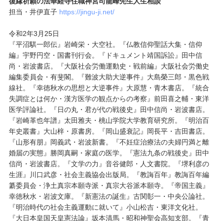
復縁祈願の法華経寺住職神宮司龍峰先生人生相談
担当・井伊直子
https://jingu-ji.net/
令和2年3月25日
『平沼騏一郎伝』岩崎栄・大空社。『仏教信仰聖話大集・信仰
編』宇野円空・国書刊行会。『ドキュメント靖国訴訟』田中信
尚・岩波書店。『大阪社会労働運動史・戦前編』大阪社会労働史
編集委員会・有斐閣。『難波大助大逆事件』大島榮三郎・黒色戦
線社。『幸徳秋水の思想と大逆事件』大原慧・青木書店。『統合
失調症とは何か・漢方医学の観点からの考察』前田喜之輔・東洋
医学評論社。『日の丸・君が代の戦後史』田中信尚・岩波書店。
『岩崎革也年譜』太田雅夫・桃山学院大学教育研究所。『明治百
年史叢書』大山梓・原書房。『岡山盛衰記』岡長平・吉田書店。
『山形有朋』岡義武・岩波新書。『不妊症治療法の夫婦円満と離
婚届の実態』勝岡真嗣・家庭の医学。『憲法九条の戦後史』田中
信尚・岩波書店。『文学の力』音谷健郎・人文書院。『堺利彦の
生涯』川口武彦・社会主義協会出版局。『教誨百年』教誨百年編
纂委員会・浄土真宗本願寺派・真宗大谷派本願寺。『帝国主義』
幸徳秋水・岩波文庫。『新憲法の誕生』古関彰一・中央公論社。
『明治時代の社会主義運動に就いて』小山松吉・東洋文化社。
『大日本皇国天皇憲法論』坂本清馬・昭和神聖会高知支部。『青