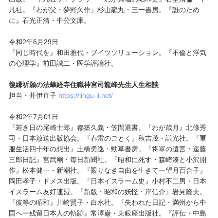
凡社。『わが父・夢野久作』杉山龍丸・三一書房。『誰のため
に』石光正清・中公文庫。
令和2年6月29日
『同じ時代を』和田雅代・ブイツソリューション。『不倫と浮気
の心理学』前田誠二・医学評論社。
復縁祈願の法華経寺住職神宮司龍峰先生人生相談
担当・井伊直子
https://jingu-ji.net/
令和2年7月01日
『若き日の尾崎士郎』都築久義・笠間選書。『わが歳月』北條秀
司・日本放送出版協会。『春雷のごとく』秋吉茂・謙光社。『軍
服生活四十年の想出』土橋勇逸・勁草書房。『将軍の遺言・遠藤
三郎日記』宮武剛・毎日新聞社。『昭和に死す・森崎湊と小沢開
作』松本健一・新潮社。『限りなき自由を生きてー望月百合子』
岡田孝子・ドメス出版。『日本イスラーム史』小村不二男・日本
イスラーム友好連盟。『新版・昭和の妖怪・岸信介』岩見隆夫。
『彼等の昭和』川崎賢子・白水社。『失われた日記・満州から中
国へー残留日本人の軌跡』常澤巌・東銀座出版社。『評伝・中島