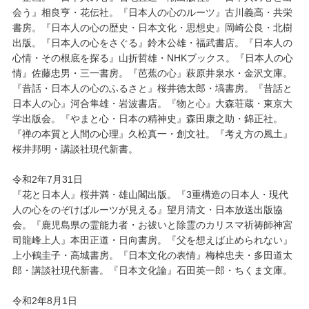
会う』相良亨・花伝社。『日本人の心のルーツ』古川義高・共栄
書房。『日本人の心の歴史・日本文化・思想史』岡崎公良・北樹
出版。『日本人の心をさぐる』鈴木公雄・福武書店。『日本人の
心情・その根底を探る』山折哲雄・NHKブックス。『日本人の心
情』佐藤忠男・三一書房。『芭蕉の心』萩原井泉水・金沢文庫。
『昔話・日本人の心のふるさと』桜井徳太郎・塙書房。『昔話と
日本人の心』河合隼雄・岩波書店。『物と心』大森荘蔵・東京大
学出版会。『やまと心・日本の精神史』森田康之助・錦正社。
『禅の本質と人間の心理』久松真一・創文社。『考え方の風土』
桜井邦明・講談社現代新書。
令和2年7月31日
『花と日本人』桜井満・雄山閣出版。『3重構造の日本人・現代
人の心をのぞけばルーツが見える』望月清文・日本放送出版協
会。『鹿児島県の霊能力者・お祓いと除霊のカリスマ祈祷師神宮
司龍峰上人』本田正道・日向書房。『父を想えば止められない』
上小鶴圭子・高城書房。『日本文化の表情』梅棹忠夫・多田道太
郎・講談社現代新書。『日本文化論』石田英一郎・ちくま文庫。
令和2年8月1日