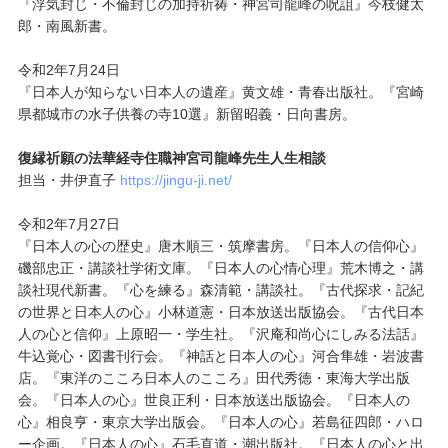
『浮気封じ・不倫封じの加持祈祷・神宮司龍峰の呪詛』今枝健太
郎・南風新書。
令和2年7月24日
『日本人が知らない日本人の遺産』黄文雄・青春出版社。『宮崎
県都城市の水子供養の寺10選』新留昭義・日向書房。
復縁祈願の法華経寺住職神宮司龍峰先生人生相談
担当・井伊直子
https://jingu-ji.net/
令和2年7月27日
『日本人の心の歴史』唐木順三・筑摩書房。『日本人の信仰心』
磯部忠正・講談社学術文庫。『日本人の心情心理』荒木博之・講
談社現代新書。『心を練る』森清範・講談社。『古代探求・記紀
の世界と日本人の心』小林道憲・日本放送出版協会。『古代日本
人の心と信仰』上原昭一・学生社。『沢庵和尚心にしみる法話』
牛込覚心・図書刊行会。『神話と日本人の心』河合隼雄・岩波書
店。『東洋のこころ日本人のこころ』田代秀徳・東海大学出版
会。『日本人の心』世良正利・日本放送出版協会。『日本人の
心』相良亨・東京大学出版会。『日本人の心』若島征四郎・ハロ
ー企画。『日本人の心』石毛直道・潮出版社。『日本人の心と出