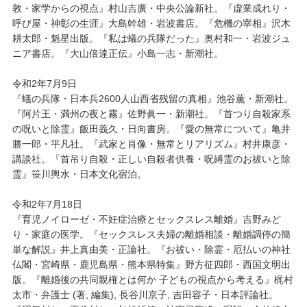
敦・家学からの視点』村山吉廣・中央公論新社。『虚業成れり・
呼び屋・神彰の生涯』大島幹雄・岩波書店。『危機の宰相』沢木
耕太郎・魁星出版。『私は蟻の兵隊だった』奥村和一・岩波ジュ
ニア書店。『大山倍達正伝』小島一志・新潮社。
令和2年7月9日
『蟻の兵隊・日本兵2600人山西省残留の真相』池谷薫・新潮社。
『阿片王・満州の夜と霧』佐野眞一・新潮社。『首つり自殺家系
の呪いと除霊』飯田義久・日向書房。『愛の無常について』亀井
勝一郎・平凡社。『武家と肖像・無常とリアリズム』村井康彦・
講談社。『首吊り自殺・正しい自殺者供養・呪縛霊のお祓いと除
霊』笹川輿水・日本文化宿泊。
令和2年7月18日
『育児ノイローゼ・不妊症治療とセックスレス離婚』吉野みど
り・家庭の医学。『セックスレス夫婦の離婚相談・離婚調停の簡
単な解説』井上真由美・正論社。『お祓い・除霊・厄払いの神社
仏閣・宮崎県・鹿児島県・熊本県特集』野方征四郎・西国文明出
版。『離婚後の共同親権とは何か 子どもの視点から考える』梶村
太市・弁護士 (著, 編集), 長谷川京子, 吉田容子・日本評論社。