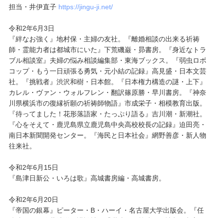
担当・井伊直子
https://jingu-ji.net/
令和2年6月3日
『絆なお強く』地村保・主婦の友社。『離婚相談の出来る祈祷
師・霊能力者は都城市にいた』下荒磯巌・昴書房。『身近なトラ
ブル相談室』夫婦の悩み相談編集部・東海ブックス。『弱虫ロボ
コップ・もう一日頑張る勇気・元小結の記録』高見盛・日本文芸
社。『挑戦者』渋沢和樹・日本館。『日本権力構造の謎・上下』
カレル・ヴァン・ウォルフレン・翻訳篠原勝・早川書房。『神奈
川県横浜市の復縁祈願の祈祷師物語』市成栄子・相模教育出版。
『待ってました！花形落語家・たっぷり語る』吉川潮・新潮社。
『心をそえて・鹿児島県立鹿児島中央高校校長の記録』迫田亮・
南日本新聞開発センター。『海民と日本社会』網野善彦・新人物
往来社。
令和2年6月15日
『島津日新公・いろは歌』高城書房編・高城書房。
令和2年6月20日
『帝国の銀幕』ピーター・B・ハーイ・名古屋大学出版会。『任