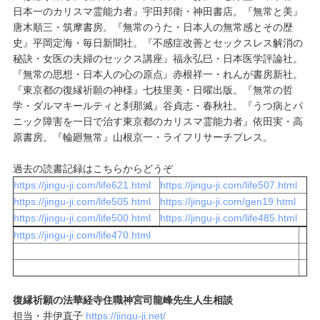
日本一のカリスマ霊能力者』宇田邦衛・神田書店。『無常と美』
唐木順三・筑摩書房。『無常のうた・日本人の無常感とその歴
史』平岡定海・毎日新聞社。『不感症改善とセックスレス解消の
秘訣・女医の夫婦のセックス講座』福永弘巳・日本医学評論社。
『無常の思想・日本人の心の原点』赤根祥一・れんが書房新社。
『東京都の復縁祈願の神様』七枝里美・日曜出版。『無常の哲
学・ダルマキールティと刹那滅』谷貞志・春秋社。『うつ病とパ
ニック障害を一日で治す東京都のカリスマ霊能力者』依田実・高
原書房。『輪廻無常』山根京一・ライフリサーチプレス。
過去の読書記録はこちらからどうぞ
https://jingu-ji.com/life621.html
https://jingu-ji.com/life507.html
https://jingu-ji.com/life505.html
https://jingu-ji.com/gen19.html
https://jingu-ji.com/life500.html
https://jingu-ji.com/life485.html
https://jingu-ji.com/life470.html
復縁祈願の法華経寺住職神宮司龍峰先生人生相談
担当・井伊直子
https://jingu-ji.net/