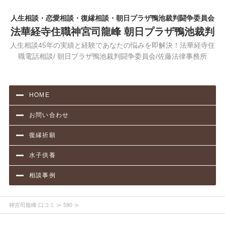
人生相談・恋愛相談・復縁相談・朝日プラザ鴨池裁判闘争委員会
法華経寺住職神宮司龍峰 朝日プラザ鴨池裁判
人生相談45年の実績と経験であなたの悩みを即解決！法華経寺住
職電話相談/ 朝日プラザ鴨池裁判闘争委員会/佐藤法律事務所
HOME
お問い合わせ
復縁祈願
水子供養
相談事例
神宮司龍峰 口コミ
≫ 590 ≫