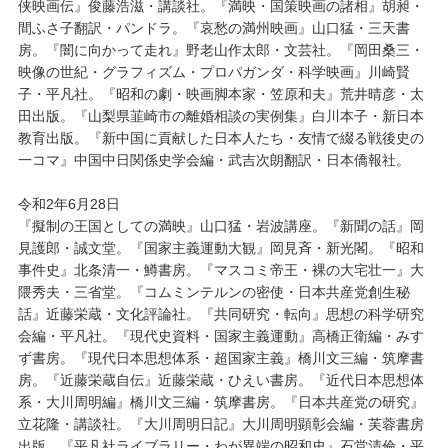
侠映画伝』俊藤浩滋・講談社。『満映・国策映画の諸相』胡昶・
間ふさ子翻訳・パンドラ。『哀愁の満州映画』山口猛・三天書
房。『闇に向かって走れ』野老山作太郎・文芸社。『岡田桑三・
映像の世紀・グラフィズム・プロパガンダ・科学映画』川崎賢
子・平凡社。『昭和の劇・映画脚本家・笠原和夫』荒井晴彦・太
田出版。『山梨県韮崎市の離婚相談の実例集』白川本子・新日本
教育出版。『新中国に貢献した日本人たち・友情で綴る戦後史の
一コマ』中国中日関係史学会編・武吉次朗翻訳・日本僑報社。
令和2年6月28日
『擬制の王国としての満映』山口猛・岩波講座。『新聞の話』岡
見護郎・誠文堂。『国家主義運動大観』岡見斉・新光閣。『昭和
事件史』北条清一・鱒書房。『マスコミ帝王・裸の大宅壮一』大
隈秀夫・三省堂。『コムミンテルンの密使・日本共産党創生秘
話』近藤栄蔵・文化評論社。『共同研究・転向』思想の科学研究
会編・平凡社。『現代史資料・国家主義運動』高橋正衛編・みす
ず書房。『現代日本思想体系・超国家主義』橋川文三編・筑摩書
房。『近藤栄蔵自伝』近藤栄蔵・ひえい書房。『近代日本思想体
系・大川周明編』橋川文三編・筑摩書房。『日本共産党の研究』
立花隆・講談社。『大川周明日記』大川周明顕彰会編・芙蓉書房
出版。『平凡社ライブラリー・わが異端の昭和史』石堂清倫・平