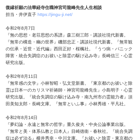
復縁祈願の法華経寺住職神宮司龍峰先生人生相談
担当・井伊直子
https://jingu-ji.net/
令和2年8月7日
『無の思想・老荘思想の系譜』森三樹三郎・講談社現代新書。
『無常の構造・幽の世界』磯部忠正・講談社現代新書。『無常観
の伝承・近世・近代編』西田正好・桜楓社。『うつ病・パニック
障害・統合失調症のお祓いと除霊の駆け込み寺』長崎信三・心霊
研究出版。
令和2年8月11日
『無常感の文学』小林智昭・弘文堂新書。『東京都のお祓いと除
霊は日本一のカリスマ祈祷師・神宮司龍峰先生』小島明子・心霊
研究出版。『統合失調症の駆け込み寺・南九州市の霊能力者』須
田美知太郎・長崎文庫。『無常といふ事』小林秀雄・平凡社。
令和2年8月14日
『夢幻論・永遠と無常の哲学』重久俊夫・中央公論事業出版。
『無常と美・体系仏教と日本人』目崎徳衛・春秋社。『統合失調
症は必ず治る』横井秀幸・中川文庫。『お祓いと除霊・東京都の