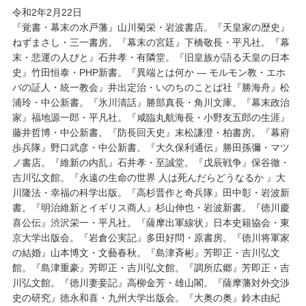
令和2年2月22日
『覚書・幕末の水戸藩』山川菊栄・岩波書店。『天皇家の歴史』
ねずまさし・三一書房。『幕末の宮廷』下橋敬長・平凡社。『幕
末・悲運の人びと』石井孝・有隣堂。『旧皇族が語る天皇の日本
史』竹田恒泰・PHP新書。『異端とは何か ― モルモン教・エホ
バの証人・統一教会』井出定治・いのちのことば社『勝海舟』松
浦玲・中公新書。『氷川清話』勝部真長・角川文庫。『幕末政治
家』福地源一郎・平凡社。『咸臨丸航海長・小野友五郎の生涯』
藤井哲博・中公新書。『防長回天史』末松謙澄・柏書房。『幕府
歩兵隊』野口武彦・中公新書。『大久保利通伝』勝田孫彌・マツ
ノ書店。『維新の内乱』石井孝・至誠堂。『戊辰戦争』保谷徹・
吉川弘文館。『永遠の生命の世界 人は死んだらどうなるか 』大
川隆法・幸福の科学出版。『高杉晋作と奇兵隊』田中彰・岩波新
書。『明治維新とイギリス商人』杉山伸也・岩波新書。『徳川慶
喜公伝』渋沢栄一・平凡社。『薩摩出軍線状』日本史籍協会・東
京大学出版会。『岩倉公実記』多田好問・原書房。『徳川将軍家
の結婚』山本博文・文藝春秋。『島津斉彬』芳即正・吉川弘文
館。『島津重豪』芳即正・吉川弘文館。『調所広郷』芳即正・吉
川弘文館。『徳川妻妾記』高柳金芳・雄山閣。『薩摩藩対外交渉
史の研究』徳永和喜・九州大学出版会。『大奥の奥』鈴木由紀