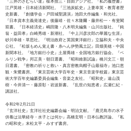
『三井のさむらい達』楳本捨三・自由アジア社。『私の履歴書』
江戸英雄・日本経済新聞社。『三池炭鉱史』上妻幸英・教育者歴
史新書。『創価学会・戸田城聖講演』池田大作編集・和光社。
『日本資本主義発達史』後藤靖・佐々木隆爾・藤井松一・有斐閣
双書。『日本経済史』嶋田隆・八木明夫編集・山川出版社。『鈍
翁・益田孝』白崎秀雄・新潮社。『中上川彦次郎の華麗な生涯』
砂川幸雄・草思社。『明治政府と英国東洋銀行』立脇和夫・中央
公社。『松坂もめん覚え書・糸へん伊勢風土記』田畑美穂・中国
新聞本社。『地方銀行小史』土屋喬雄・全国地方銀行協会。『ベ
ルリン戦争』邦正美・朝日選書。『昭和維新試論』橋川文三・朝
日選書。『密教の祈りと救い・真言密教烏帽子山最福寺』池口恵
観・朱鷺書房。『東京芸術大学百年史・東京音楽学校篇』東京芸
術大学百年史編纂委員会編集・音楽之友社。『昭和史』遠山茂
樹・今井清一・藤原彰・岩波新書。『乱世の知恵者』広瀬仁紀・
講談社。
令和2年2月21日
『玄洋社史』玄洋社社史編纂会編・明治文献。『鹿児島市の水子
供養は法華経寺・水子とは何か』高橋玄明・日本仏教評論。『私
の昭和史』末松太平・みすず書房。