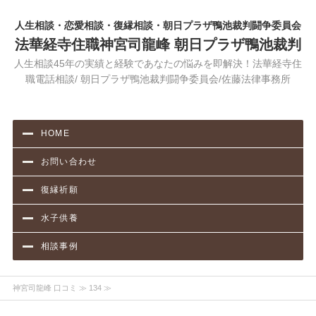
人生相談・恋愛相談・復縁相談・朝日プラザ鴨池裁判闘争委員会
法華経寺住職神宮司龍峰 朝日プラザ鴨池裁判
人生相談45年の実績と経験であなたの悩みを即解決！法華経寺住
職電話相談/ 朝日プラザ鴨池裁判闘争委員会/佐藤法律事務所
HOME
お問い合わせ
復縁祈願
水子供養
相談事例
神宮司龍峰 口コミ
≫ 134 ≫