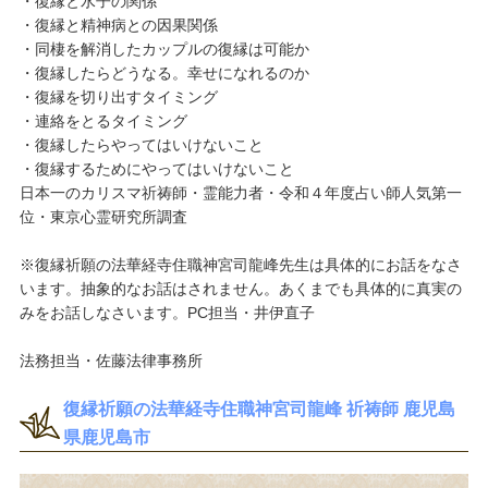
・復縁と水子の関係
・復縁と精神病との因果関係
・同棲を解消したカップルの復縁は可能か
・復縁したらどうなる。幸せになれるのか
・復縁を切り出すタイミング
・連絡をとるタイミング
・復縁したらやってはいけないこと
・復縁するためにやってはいけないこと
日本一のカリスマ祈祷師・霊能力者・令和４年度占い師人気第一
位・東京心霊研究所調査
※復縁祈願の法華経寺住職神宮司龍峰先生は具体的にお話をなさ
います。抽象的なお話はされません。あくまでも具体的に真実の
みをお話しなさいます。PC担当・井伊直子
法務担当・佐藤法律事務所
復縁祈願の法華経寺住職神宮司龍峰 祈祷師 鹿児島
県鹿児島市