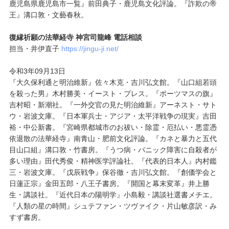
鹿児島県鹿児島市一覧』前田典子・鹿児島文化評論。『詐欺の帝
王』溝口敦・文藝春秋。
復縁祈願の法華経寺 神宮司龍峰 電話相談
担当・井伊直子
https://jingu-ji.net/
令和3年09月13日
『大久保利通と明治維新』佐々木克・吉川弘文館。『山口組若頭
を殺った男』木村勝美・イースト・プレス。『ポーツマスの旗』
吉村昭・新潮社。『一外交官の見た明治維新』アーネスト・サト
ウ・岩波文庫。『日本軍兵士・アジア・太平洋戦争の現実』吉田
裕・中公新書。『宮崎県都城市のお祓い・除霊・厄払い・悪霊憑
依退散の法華経寺』南青山・肥前文化評論。『カネと暴力と五代
目山口組』溝口敦・竹書房。『うつ病・パニック障害に自殺者が
多い理由』田代秀俊・精神医学評論社。『代表的日本人』内村鑑
三・岩波文庫。『戊辰戦争』保谷徹・吉川弘文館。『創価学会と
日蓮正宗』金田五郎・八王子書房。『開国と幕末変革』井上勝
生・講談社。『近代日本の陽明学』小島毅・講談社選書メチエ。
『人類の星の時間』シュテファン・ツヴァイク・片山敏彦訳・み
すず書房。