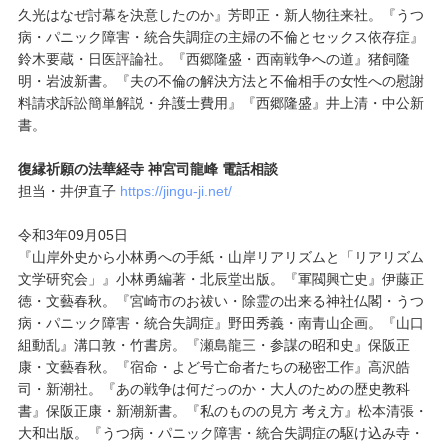
久光はなぜ討幕を決意したのか』芳即正・新人物往来社。『うつ
病・パニック障害・統合失調症の主婦の不倫とセックス依存症』
鈴木要蔵・日医評論社。『西郷隆盛・西南戦争への道』猪飼隆
明・岩波新書。『夫の不倫の解決方法と不倫相手の女性への慰謝
料請求訴訟簡単解説・弁護士費用』『西郷隆盛』井上清・中公新
書。
復縁祈願の法華経寺 神宮司龍峰 電話相談
担当・井伊直子
https://jingu-ji.net/
令和3年09月05日
『山岸外史から小林勇への手紙・山岸リアリズムと「リアリズム
文学研究会」』小林勇編著・北辰堂出版。『軍閥興亡史』伊藤正
徳・文藝春秋。『宮崎市のお祓い・除霊の出来る神社仏閣・うつ
病・パニック障害・統合失調症』野田秀義・南青山企画。『山口
組動乱』溝口敦・竹書房。『瀬島龍三・参謀の昭和史』保阪正
康・文藝春秋。『宿命・よど号亡命者たちの秘密工作』高沢皓
司・新潮社。『あの戦争は何だっのか・大人のための歴史教科
書』保阪正康・新潮新書。『私のものの見方 考え方』松本清張・
大和出版。『うつ病・パニック障害・統合失調症の駆け込み寺・