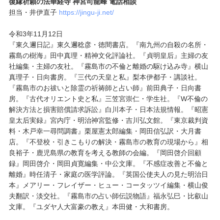
復縁祈願の法華経寺 神宮司龍峰 電話相談
担当・井伊直子
https://jingu-ji.net/
令和3年11月12日
『東久邇日記』東久邇稔彦・徳間書店。『南九州の自殺の名所・
霧島の樹海』田中真理・精神文化評論社。『貞明皇后』主婦の友
社編集・主婦の友社。『霧島市の不倫と離婚の駆け込み寺』横山
真理子・日向書房。『三代の天皇と私』梨本伊都子・講談社。
『霧島市のお祓いと除霊の祈祷師と占い師』前田典子・日向書
房。『古代オリエント史と私』三笠宮崇仁・学生社。『W不倫の
解決方法と損害賠償請求訴訟』白川本子・日本法規情報。『昭憲
皇太后実録』宮内庁・明治神宮監修・吉川弘文館。『東京裁判資
料・木戸幸一尋問調書』栗屋憲太郎編集・岡田信弘訳・大月書
店。『不登校・引きこもりの解決・霧島市の教育の現場から』相
良裕子・鹿児島県の教育を考える教師の会編。『岡田啓介回顧
録』岡田啓介・岡田貞寛編集・中公文庫。『不感症改善と不倫と
離婚』時任清子・家庭の医学評論。『英国公使夫人の見た明治日
本』メアリー・フレイザー・ヒュー・コータッツイ編集・横山俊
夫翻訳・淡交社。『霧島市の占い師伝説物語』福永弘巳・比叡山
文庫。『ユダヤ人大富豪の教え』本田健・大和書房。