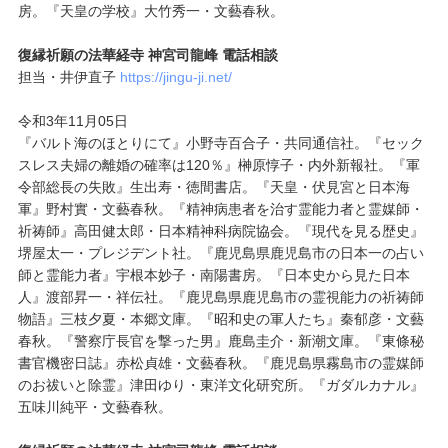
房。『天皇の学校』大竹秀一・文藝春秋。
復縁祈願の法華経寺 神宮司龍峰 電話相談
担当・井伊直子
https://jingu-ji.net/
令和3年11月05日
『バルト海のほとりにて』小野寺百合子・共同通信社。『セック
スレス夫婦の離婚の確率は120％』榊原惇子・内外新報社。『軍
令部総長の失敗』生出寿・徳間書店。『天皇・伏見宮と日本海
軍』野村實・文藝春秋。『精神病患者を治す霊能力者と霊媒師・
祈祷師』高田健太郎・日本精神科病院協会。『現代を見る歴史』
堺屋太一・プレジデント社。『鹿児島県鹿児島市の日本一の占い
師と霊能力者』宇根本妙子・南陽書房。『日本史から見た日本
人』渡部昇一・祥伝社。『鹿児島県鹿児島市の霊視能力の祈祷師
物語』三枝夕夏・本郷文庫。『昭和史の軍人たち』秦郁彦・文藝
春秋。『警察庁長官を撃った男』鹿島圭介・新潮文庫。『東條秘
書官機密日誌』赤松貞雄・文藝春秋。『鹿児島県霧島市の霊媒師
のお祓いと除霊』津田ゆり・東洋文化研究所。『ガダルカナル』
五味川純平・文藝春秋。