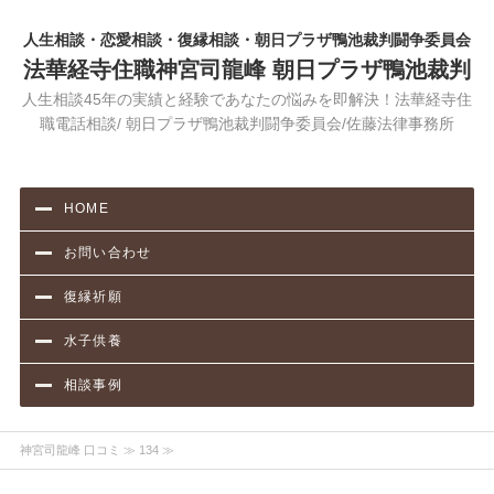
人生相談・恋愛相談・復縁相談・朝日プラザ鴨池裁判闘争委員会
法華経寺住職神宮司龍峰 朝日プラザ鴨池裁判
人生相談45年の実績と経験であなたの悩みを即解決！法華経寺住
職電話相談/ 朝日プラザ鴨池裁判闘争委員会/佐藤法律事務所
HOME
お問い合わせ
復縁祈願
水子供養
相談事例
神宮司龍峰 口コミ
≫ 134 ≫