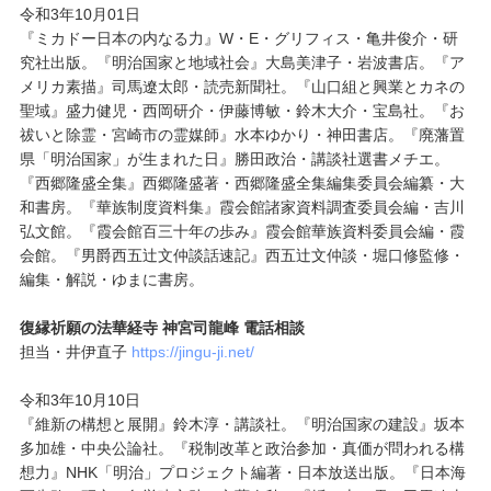
令和3年10月01日
『ミカドー日本の内なる力』W・E・グリフィス・亀井俊介・研
究社出版。『明治国家と地域社会』大島美津子・岩波書店。『ア
メリカ素描』司馬遼太郎・読売新聞社。『山口組と興業とカネの
聖域』盛力健児・西岡研介・伊藤博敏・鈴木大介・宝島社。『お
祓いと除霊・宮崎市の霊媒師』水本ゆかり・神田書店。『廃藩置
県「明治国家」が生まれた日』勝田政治・講談社選書メチエ。
『西郷隆盛全集』西郷隆盛著・西郷隆盛全集編集委員会編纂・大
和書房。『華族制度資料集』霞会館諸家資料調査委員会編・吉川
弘文館。『霞会館百三十年の歩み』霞会館華族資料委員会編・霞
会館。『男爵西五辻文仲談話速記』西五辻文仲談・堀口修監修・
編集・解説・ゆまに書房。
復縁祈願の法華経寺 神宮司龍峰 電話相談
担当・井伊直子
https://jingu-ji.net/
令和3年10月10日
『維新の構想と展開』鈴木淳・講談社。『明治国家の建設』坂本
多加雄・中央公論社。『税制改革と政治参加・真価が問われる構
想力』NHK「明治」プロジェクト編著・日本放送出版。『日本海