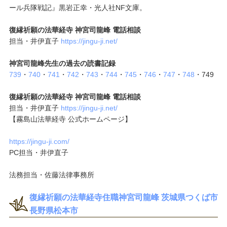
ール兵隊戦記』黒岩正幸・光人社NF文庫。
復縁祈願の法華経寺 神宮司龍峰 電話相談
担当・井伊直子
https://jingu-ji.net/
神宮司龍峰先生の過去の読書記録
739
・
740
・
741
・
742
・
743
・
744
・
745
・
746
・
747
・
748
・749
復縁祈願の法華経寺 神宮司龍峰 電話相談
担当・井伊直子
https://jingu-ji.net/
【霧島山法華経寺 公式ホームページ】
https://jingu-ji.com/
PC担当・井伊直子
法務担当・佐藤法律事務所
復縁祈願の法華経寺住職神宮司龍峰 茨城県つくば市
長野県松本市