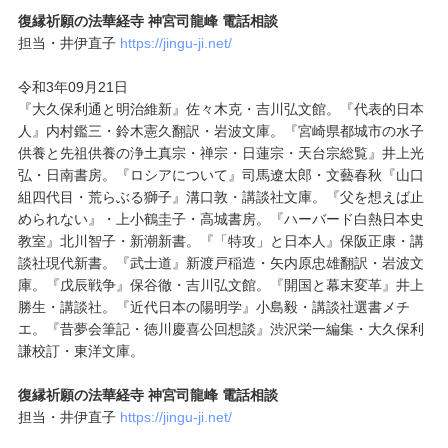
復縁祈願の法華経寺 神宮司龍峰 電話相談
担当・井伊直子
https://jingu-ji.net/
令和3年09月21日
『大久保利通と明治維新』佐々木克・吉川弘文館。『代表的日本
人』内村鑑三・鈴木憲久翻訳・岩波文庫。『宮崎県都城市の水子
供養と先祖供養の浄土真宗・禅宗・日蓮宗・天台宗総覧』井上光
弘・日南書房。『ロシアについて』司馬遼太郎・文藝春秋『山口
組四代目・荒らぶる獅子』溝口敦・講談社文庫。『父を想えば止
められない』・上小鶴圭子・高城書房。『ハーバード白熱日本史
教室』北川智子・新潮新書。『「特攻」と日本人』保阪正康・講
談社現代新書。『武士道』新渡戸稲造・矢内原忠雄翻訳・岩波文
庫。『戊辰戦争』保谷徹・吉川弘文館。『開国と幕末変革』井上
勝生・講談社。『近代日本の陽明学』小島毅・講談社選書メチ
エ。『昔夢会筆記・徳川慶喜公回想談』渋沢栄一編集・大久保利
謙校訂・東洋文庫。
復縁祈願の法華経寺 神宮司龍峰 電話相談
担当・井伊直子
https://jingu-ji.net/