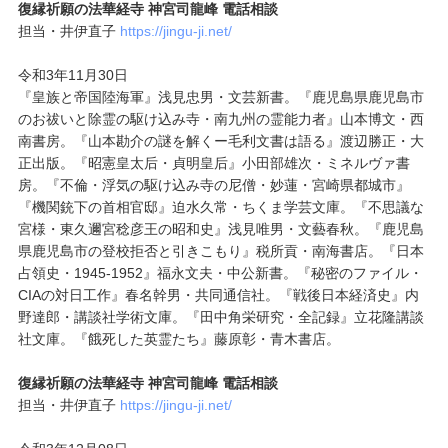
復縁祈願の法華経寺 神宮司龍峰 電話相談
担当・井伊直子
https://jingu-ji.net/
令和3年11月30日
『皇族と帝国陸海軍』浅見忠男・文芸新書。『鹿児島県鹿児島市
のお祓いと除霊の駆け込み寺・南九州の霊能力者』山本博文・西
南書房。『山本勘介の謎を解くー毛利文書は語る』渡辺勝正・大
正出版。『昭憲皇太后・貞明皇后』小田部雄次・ミネルヴァ書
房。『不倫・浮気の駆け込み寺の尼僧・妙蓮・宮崎県都城市』
『機関銃下の首相官邸』迫水久常・ちくま学芸文庫。『不思議な
宮様・東久邇宮稔彦王の昭和史』浅見唯男・文藝春秋。『鹿児島
県鹿児島市の登校拒否と引きこもり』税所貢・南海書店。『日本
占領史・1945-1952』福永文夫・中公新書。『秘密のファイル・
CIAの対日工作』春名幹男・共同通信社。『戦後日本経済史』内
野達郎・講談社学術文庫。『田中角栄研究・全記録』立花隆講談
社文庫。『餓死した英霊たち』藤原彰・青木書店。
復縁祈願の法華経寺 神宮司龍峰 電話相談
担当・井伊直子
https://jingu-ji.net/