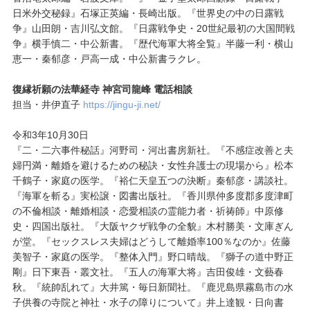
日米外交秘録』石塚正英編・長崎出版。『世界史の中の日露戦
争』山田朗・吉川弘文館。『日露戦争史・20世紀最初の大国間戦
争』横手慎二・中公新書。『歴代海軍大将全覧』半藤一利・横山
恵一・秦郁彦・戸高一成・中公新書ラクレ。
復縁祈願の法華経寺 神宮司龍峰 電話相談
担当・井伊直子
https://jingu-ji.net/
令和3年10月30日
『二・二六事件秘話』河野司・河出書房新社。『不感症改善と夫
婦円満・離婚を避けるための秘訣・女性弁護士の現場から』松本
千鶴子・家庭の医学。『裕仁天皇五つの決断』秦郁彦・講談社。
『海軍を斬る』実松譲・図書出版社。『香川県仲多度郡多度津町
の不倫相談・離婚相談・恋愛相談の霊能力者・祈祷師』中原修
史・四国出版社。『大阪ヤクザ戦争の全貌』木村勝美・文庫ぎん
が堂。『セックスレス夫婦はどうして離婚率100％なのか』佐藤
美智子・家庭の医学。『整体入門』野口晴哉。『獅子の道中野正
剛』日下東吾・叢文社。『五人の海軍大将』吉田俊雄・文藝春
秋。『統帥乱れて』大井篤・毎日新聞社。『鹿児島県霧島市の水
子供養の寺院と神社・水子の障りについて』井上達観・日向書