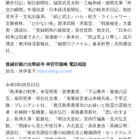
榮作日記』朝日新聞社。猛医武見太郎・三輪和雄・徳間文庫『外
交の瞬間』牛場信彦・日本経済新聞社。『私の軽井沢日記』朝吹
登水子・文化出版局。『絹と武士』ハル・松方・ライシャワー・
文藝春秋。『ひかない魚』新津武昭・求龍堂。『戦後秘史』大森
実・講談社。『実録昭和の疑獄史』室伏哲郎・勁文社。『日本の
戦争は回避できた』加瀬俊一・善本社。『民は官より尊し』浅川
博忠・東洋経済新報社。『秘密のファイル』春名幹男・共同通信
社。
復縁祈願の法華経寺 神宮司龍峰 電話相談
担当・井伊直子
https://jingu-ji.net/
令和3年08月22日
『島津家の戦争』米窪明美・筑摩書房。『下山事件・最後の証
言』柴田哲孝・祥伝社文庫。『海軍経営者山本権兵衛』千早正
隆・プレジデント社。『鹿児島県鹿屋市のお祓いと除霊の霊能力
者・祈祷師一覧概要』福永弘巳・南風書房新社。『思い出すま
ま』島津久厚・鉱脈社。『明治天皇紀』宮内庁編集・吉川弘文
館。『周縁から見た中世日本』大石直正・高良倉吉・高橋公明・
講談社。『統合失調症の妻の結婚生活と離婚調停・セックスレス