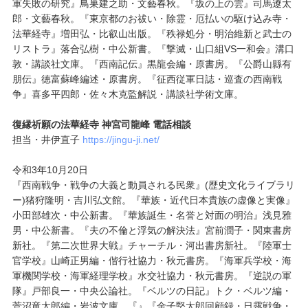
軍失敗の研究』鳥巣建之助・文藝春秋。『坂の上の雲』司馬遼太
郎・文藝春秋。『東京都のお祓い・除霊・厄払いの駆け込み寺・
法華経寺』増田弘・比叡山出版。『秩禄処分・明治維新と武士の
リストラ』落合弘樹・中公新書。『撃滅・山口組VS一和会』溝口
敦・講談社文庫。『西南記伝』黒龍会編・原書房。『公爵山縣有
朋伝』徳富蘇峰編述・原書房。『征西従軍日誌・巡査の西南戦
争』喜多平四郎・佐々木克監解説・講談社学術文庫。
復縁祈願の法華経寺 神宮司龍峰 電話相談
担当・井伊直子
https://jingu-ji.net/
令和3年10月20日
『西南戦争・戦争の大義と動員される民衆』(歴史文化ライブラリ
ー)猪狩隆明・吉川弘文館。『華族・近代日本貴族の虚像と実像』
小田部雄次・中公新書。『華族誕生・名誉と対面の明治』浅見雅
男・中公新書。『夫の不倫と浮気の解決法』宮前潤子・関東書房
新社。『第二次世界大戦』チャーチル・河出書房新社。『陸軍士
官学校』山崎正男編・偕行社協力・秋元書房。『海軍兵学校・海
軍機関学校・海軍経理学校』水交社協力・秋元書房。『逆説の軍
隊』戸部良一・中央公論社。『ベルツの日記』トク・ベルツ編・
菅沼竜太郎編・岩波文庫。『』『金子堅太郎回顧録・日露戦争・