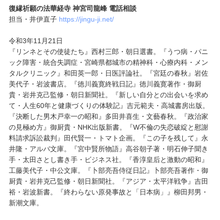
復縁祈願の法華経寺 神宮司龍峰 電話相談
担当・井伊直子
https://jingu-ji.net/
令和3年11月21日
『リンネとその使徒たち』西村三郎・朝日選書。『うつ病・パニ
ック障害・統合失調症・宮崎県都城市の精神科・心療内科・メン
タルクリニック』和田英一郎・日医評論社。『宮廷の春秋』岩佐
美代子・岩波書店。『徳川義寛終戦日記』徳川義寛著作・御厨
貴・岩井克己監修・朝日新聞社。『新しい自分との出会いを求め
て・人生60年と健康づくりの体験記』吉元範夫・高城書房出版。
『決断した男木戸幸一の昭和』多田井喜生・文藝春秋。『政治家
の見極め方』御厨貴・NHK出版新書。『W不倫の失恋破綻と慰謝
料請求訴訟裁判』田代賢一・トマト企画。『この子を残して』永
井隆・アルバ文庫。『宮中賢所物語』高谷朝子著・明石伸子聞き
手・太田さとし書き手・ビジネス社。『香淳皇后と激動の昭和』
工藤美代子・中公文庫。『卜部亮吾侍従日記』卜部亮吾著作・御
厨貴・岩井克己監修・朝日新聞社。『アジア・太平洋戦争』吉田
裕・岩波新書。『終わらない原発事故と「日本病」』柳田邦男・
新潮文庫。