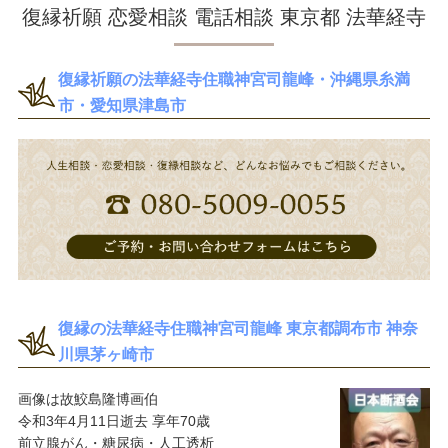
復縁祈願 恋愛相談 電話相談 東京都 法華経寺
復縁祈願の法華経寺住職神宮司龍峰・沖縄県糸満
市・愛知県津島市
復縁の法華経寺住職神宮司龍峰 東京都調布市 神奈
川県茅ヶ崎市
画像は故鮫島隆博画伯
令和3年4月11日逝去 享年70歳
前立腺がん・糖尿病・人工透析