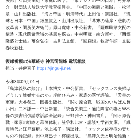
夫婦』石田美由紀・家庭の医学。『東アジアの中の日本』村井章
介・財団法人放送大学教育振興会。『中国の海商と海賊』・松浦
章・山川出版社。『海と帝国・明清時代』上田信・講談社。『琉
球と日本・中国』紙屋敦之・山川出版社。『幕末の薩摩・悲劇の
改革者・調所笑左衛門』原口虎雄・中公新書。『薩摩民衆支配の
構造・現代民衆意識の基層を探る』中村明蔵・南方新社。『西郷
隆盛と士族』落合弘樹・吉川弘文館。『回顧録』牧野伸顕・文藝
春秋新社。
復縁祈願の法華経寺 神宮司龍峰 電話相談
担当・井伊直子
https://jingu-ji.net/
令和3年09月01日
『島津義弘の賭け』山本博文・中公新書。『セックスレス夫婦は
どうして離婚するのか』岸崎ひろみ・家庭の医学評論。『天皇の
軍隊』大谷啓二・図書出版社。『関ヶ原合戦・戦国のいちばん長
い日』二木謙一・中公新書。『統合失調症・適応障害の妻とW不
倫の損害賠償請求訴訟全記録』平野雅子・神田書店。『関ヶ原合
戦・家康の戦略と幕藩体制』笠谷和比古・講談社学術文庫。『織
豊時代と江戸幕府』池上裕子・講談社。『セックス依存症の妻た
ちの不倫記録』田中麻巳子・檸檬出版。『島津久光と明治維新・