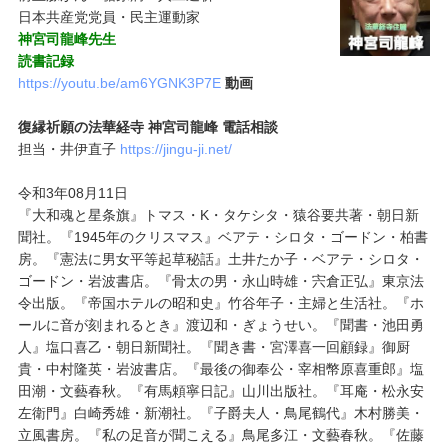
日本共産党党員・民主運動家
神宮司龍峰先生
読書記録
https://youtu.be/am6YGNK3P7E
動画
復縁祈願の法華経寺 神宮司龍峰 電話相談
担当・井伊直子
https://jingu-ji.net/
令和3年08月11日
『大和魂と星条旗』トマス・K・タケシタ・猿谷要共著・朝日新
聞社。『1945年のクリスマス』ベアテ・シロタ・ゴードン・柏書
房。『憲法に男女平等起草秘話』土井たか子・ベアテ・シロタ・
ゴードン・岩波書店。『骨太の男・永山時雄・宍倉正弘』東京法
令出版。『帝国ホテルの昭和史』竹谷年子・主婦と生活社。『ホ
ールに音が刻まれるとき』渡辺和・ぎょうせい。『聞書・池田勇
人』塩口喜乙・朝日新聞社。『聞き書・宮澤喜一回顧録』御厨
貴・中村隆英・岩波書店。『最後の御奉公・宰相幣原喜重郎』塩
田潮・文藝春秋。『有馬頼寧日記』山川出版社。『耳庵・松永安
左衛門』白崎秀雄・新潮社。『子爵夫人・鳥尾鶴代』木村勝美・
立風書房。『私の足音が聞こえる』鳥尾多江・文藝春秋。『佐藤