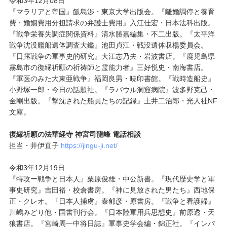
令和3年12月08日
『マラリアと帝国』飯島渉・東京大学出版会。『離婚調停と養育
費・婚姻費用分担請求の弁護士費用』入江佳宏・日本法科出版。
『戦争栄養失調症関係資料』清水勝嘉編集・不二出版。『太平洋
戦争沈没艦船遺体調査大鑑』池田貞江・戦没遺体収楊委員会。
『日露戦争の軍事史的研究』大江志乃夫・岩波書店。『鹿児島県
霧島市の復縁祈願の祈祷師と霊能力者』三好悦史・南海書店。
『軍医のみた大東亜戦争』福岡良男・暁印書館。『戦時造船史』
小野塚一郎・今日の話題社。『ラバウル洞窟病院』波多野克己・
金剛出版。『撃沈された船員たちの記録』土井二治郎・光人社NF
文庫。
復縁祈願の法華経寺 神宮司龍峰 電話相談
担当・井伊直子
https://jingu-ji.net/
令和3年12月19日
『特攻ー戦争と日本人』栗原俊雄・中公新書。『現代歴史学と軍
事史研究』吉田裕・校倉書房。『神に見放された男たち』西地保
正・クレオ。『日本人捕虜』秦郁彦・原書房。『戦争と看護婦』
川嶋みどり他・国書刊行会。『日本陸軍用兵思想史』前原透・天
狼書店。『宮崎周一中将日誌』軍事史学会編・錦正社。『インパ