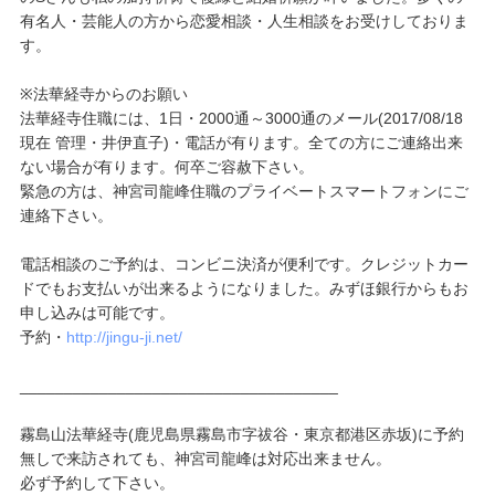
有名人・芸能人の方から恋愛相談・人生相談をお受けしておりま
す。
※法華経寺からのお願い
法華経寺住職には、1日・2000通～3000通のメール(2017/08/18
現在 管理・井伊直子)・電話が有ります。全ての方にご連絡出来
ない場合が有ります。何卒ご容赦下さい。
緊急の方は、神宮司龍峰住職のプライベートスマートフォンにご
連絡下さい。
電話相談のご予約は、コンビニ決済が便利です。クレジットカー
ドでもお支払いが出来るようになりました。みずほ銀行からもお
申し込みは可能です。
予約・
http://jingu-ji.net/
____________________________________
霧島山法華経寺(鹿児島県霧島市字祓谷・東京都港区赤坂)に予約
無しで来訪されても、神宮司龍峰は対応出来ません。
必ず予約して下さい。