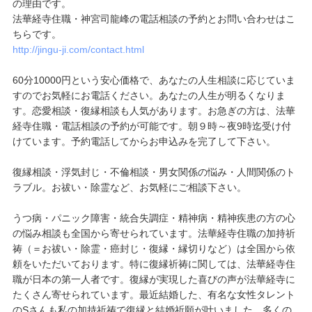
の理由です。
法華経寺住職・神宮司龍峰の電話相談の予約とお問い合わせはこ
ちらです。
http://jingu-ji.com/contact.html
60分10000円という安心価格で、あなたの人生相談に応じていま
すのでお気軽にお電話ください。あなたの人生が明るくなりま
す。恋愛相談・復縁相談も人気があります。お急ぎの方は、法華
経寺住職・電話相談の予約が可能です。朝９時～夜9時迄受け付
けています。予約電話してからお申込みを完了して下さい。
復縁相談・浮気封じ・不倫相談・男女関係の悩み・人間関係のト
ラブル。お祓い・除霊など、お気軽にご相談下さい。
うつ病・パニック障害・統合失調症・精神病・精神疾患の方の心
の悩み相談も全国から寄せられています。法華経寺住職の加持祈
祷（＝お祓い・除霊・癌封じ・復縁・縁切りなど）は全国から依
頼をいただいております。特に復縁祈祷に関しては、法華経寺住
職が日本の第一人者です。復縁が実現した喜びの声が法華経寺に
たくさん寄せられています。最近結婚した、有名な女性タレント
のSさんも私の加持祈祷で復縁と結婚祈願が叶いました。多くの