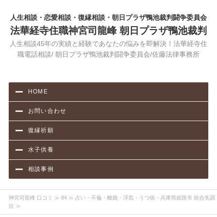
人生相談・恋愛相談・復縁相談・朝日プラザ鴨池裁判闘争委員会
法華経寺住職神宮司龍峰 朝日プラザ鴨池裁判
人生相談45年の実績と経験であなたの悩みを即解決！法華経寺住
職電話相談/ 朝日プラザ鴨池裁判闘争委員会/佐藤法律事務所
HOME
お問い合わせ
復縁祈願
水子供養
相談事例
神宮司龍峰 口コミ
≫
84
≫ 占い・不倫・離婚・浮気・うつ病・兵庫県姫路市 統合失調
症 ≫