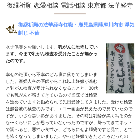
復縁祈願 恋愛相談 電話相談 東京都 法華経寺
復縁祈願の法華経寺住職・鹿児島県薩摩川内市 浮気
封じ 不倫
水子供養をお願いします。
乳がんに恐怖してい
ます。今まで乳がん検査を受けたことが無かっ
たのです。
幸せの絶頂から不幸のどん底に落ちてしまいま
した。産婦人科の医師からこれ以上妊娠が進む
と乳がん検査が受けられなくなることと、30代
でも乳がんが増えてきているので当院では検査
を進めていますと勧められて先日受診してきました。受けた検査
は超音波の検査のみです。エコー画面が見えたので見ていたので
すが、小さな黒い影がありました。その時は乳輪が黒く写るのか
な〜くらいにしか思っていなかったのですが、帰ってきてネット
で調べると、悪性か良性か、どちらにせよ腫瘍ですと見て、とて
も怖くなってしまいました。やっと妊娠できたところだったの