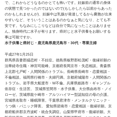
で、これからどうなるのかとても怖いです。妊娠前の通常の身体
の状態で見つかったのではないので(もしかしたら以前からあった
のかもしれませんが)、妊娠中は乳腺が発達してるから嚢胞が出来
やすいなど、そういうことはあるのかなぁと気になり、とても不
安です。ちなみにしこりなどは自分で気になったことはありませ
ん。独身時代に水子が有ります。癌封じと水子供養をお願いする
事は可能ですか。
水子供養と癌封じ・鹿児島県鹿児島市・30代・専業主婦
平成27年1月25日
群馬県吾妻郡嬬恋村・不妊症。徳島県板野郡松茂町・復縁祈願の
法華経寺住職・神宮司龍峰。京都府長岡京市・失恋相談。青森県
上北郡七戸町・人間関係のトラブル。長崎県長崎市・恋愛相談・
不倫相談。福岡県行橋市・夫婦円満。京都府城陽市・人間関係の
トラブル。岩手県大船渡市・W不倫。兵庫県姫路市・ギャンブル
依存症・生活苦。 茨城県笠間市・水子供養。大分県由布市・ノイ
ローゼ。茨城県龍ケ崎市・アルツハイマー型認知症の母の介護。
宮城県名取市・睡眠障害。千葉県君津市・メンタルクリニック・
うつ病・パニック障害。 愛知県碧南市・恋愛相談・復縁祈願。京
都府船井郡京丹波町・統合失調症。山梨県甲府市・復縁祈願。大