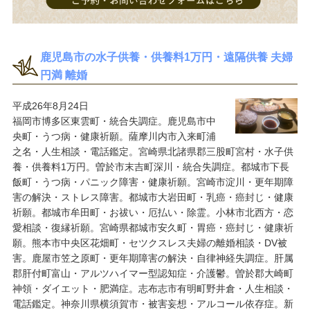
鹿児島市の水子供養・供養料1万円・遠隔供養 夫婦
円満 離婚
平成26年8月24日
福岡市博多区東雲町・統合失調症。鹿児島市中
央町・うつ病・健康祈願。薩摩川内市入来町浦
之名・人生相談・電話鑑定。宮崎県北諸県郡三股町宮村・水子供
養・供養料1万円。曽於市末吉町深川・統合失調症。都城市下長
飯町・うつ病・パニック障害・健康祈願。宮崎市淀川・更年期障
害の解決・ストレス障害。都城市大岩田町・乳癌・癌封じ・健康
祈願。都城市牟田町・お祓い・厄払い・除霊。小林市北西方・恋
愛相談・復縁祈願。宮崎県都城市安久町・胃癌・癌封じ・健康祈
願。熊本市中央区花畑町・セツクスレス夫婦の離婚相談・DV被
害。鹿屋市笠之原町・更年期障害の解決・自律神経失調症。肝属
郡肝付町富山・アルツハイマー型認知症・介護鬱。曽於郡大崎町
神領・ダイエット・肥満症。志布志市有明町野井倉・人生相談・
電話鑑定。神奈川県横須賀市・被害妄想・アルコール依存症。新