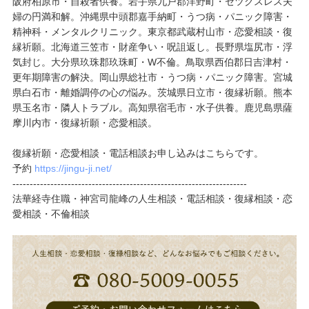
阪府柏原市・自殺者供養。岩手県九戸郡洋野町・セツクスレス夫
婦の円満和解。沖縄県中頭郡嘉手納町・うつ病・パニック障害・
精神科・メンタルクリニック。東京都武蔵村山市・恋愛相談・復
縁祈願。北海道三笠市・財産争い・呪詛返し。長野県塩尻市・浮
気封じ。大分県玖珠郡玖珠町・W不倫。鳥取県西伯郡日吉津村・
更年期障害の解決。岡山県総社市・うつ病・パニック障害。宮城
県白石市・離婚調停の心の悩み。茨城県日立市・復縁祈願。熊本
県玉名市・隣人トラブル。高知県宿毛市・水子供養。鹿児島県薩
摩川内市・復縁祈願・恋愛相談。
復縁祈願・恋愛相談・電話相談お申し込みはこちらです。
予約
https://jingu-ji.net/
--------------------------------------------------------------------
法華経寺住職・神宮司龍峰の人生相談・電話相談・復縁相談・恋
愛相談・不倫相談