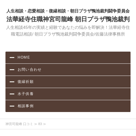
人生相談・恋愛相談・復縁相談・朝日プラザ鴨池裁判闘争委員会
法華経寺住職神宮司龍峰 朝日プラザ鴨池裁判
人生相談45年の実績と経験であなたの悩みを即解決！法華経寺住
職電話相談/ 朝日プラザ鴨池裁判闘争委員会/佐藤法律事務所
HOME
お問い合わせ
復縁祈願
水子供養
相談事例
神宮司龍峰 口コミ
≫ 83 ≫