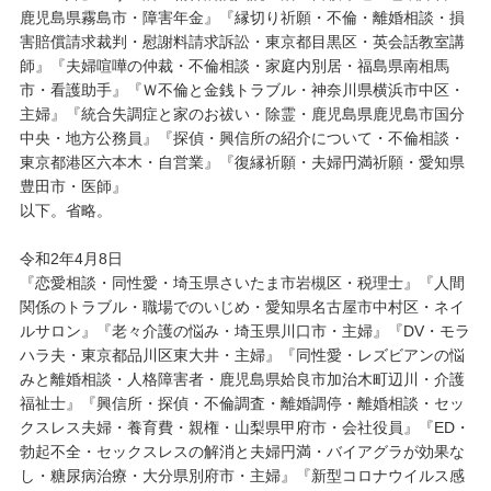
鹿児島県霧島市・障害年金』『縁切り祈願・不倫・離婚相談・損
害賠償請求裁判・慰謝料請求訴訟・東京都目黒区・英会話教室講
師』『夫婦喧嘩の仲裁・不倫相談・家庭内別居・福島県南相馬
市・看護助手』『Ｗ不倫と金銭トラブル・神奈川県横浜市中区・
主婦』『統合失調症と家のお祓い・除霊・鹿児島県鹿児島市国分
中央・地方公務員』『探偵・興信所の紹介について・不倫相談・
東京都港区六本木・自営業』『復縁祈願・夫婦円満祈願・愛知県
豊田市・医師』
以下。省略。
令和2年4月8日
『恋愛相談・同性愛・埼玉県さいたま市岩槻区・税理士』『人間
関係のトラブル・職場でのいじめ・愛知県名古屋市中村区・ネイ
ルサロン』『老々介護の悩み・埼玉県川口市・主婦』『DV・モラ
ハラ夫・東京都品川区東大井・主婦』『同性愛・レズビアンの悩
みと離婚相談・人格障害者・鹿児島県姶良市加治木町辺川・介護
福祉士』『興信所・探偵・不倫調査・離婚調停・離婚相談・セッ
クスレス夫婦・養育費・親権・山梨県甲府市・会社役員』『ED・
勃起不全・セックスレスの解消と夫婦円満・バイアグラが効果な
し・糖尿病治療・大分県別府市・主婦』『新型コロナウイルス感