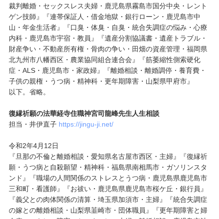
裁判離婚・セックスレス夫婦・鹿児島県霧島市国分中央・レント
ゲン技師』『連帯保証人・借金地獄・銀行ローン・鹿児島市中
山・年金生活者』『口臭・体臭・自臭・統合失調症の悩み・心療
内科・鹿児島市宇宿・教員』『遺産分割協議書・遺産トラブル・
財産争い・不動産所有権・骨肉の争い・田畑の資産管理・福岡県
北九州市八幡西区・農業協同組合連合会』『筋萎縮性側索硬化
症・ALS・鹿児島市・家政婦』『離婚相談・離婚調停・養育費・
子供の親権・うつ病・精神科・更年期障害・山梨県甲府市』
以下。省略。
復縁祈願の法華経寺住職神宮司龍峰先生人生相談
担当・井伊直子
https://jingu-ji.net/
令和2年4月12日
『旦那の不倫と離婚相談・愛知県名古屋市西区・主婦』『復縁祈
願・うつ病と自殺願望・精神科・福島県南相馬市・ガソリンスタ
ンド』『職場の人間関係のストレスとうつ病・鹿児島県鹿児島市
三和町・看護師』『お祓い・鹿児島県鹿児島市桜ケ丘・銀行員』
『義父との肉体関係の清算・埼玉県加須市・主婦』『統合失調症
の嫁との離婚相談・山梨県韮崎市・団体職員』『更年期障害と婦