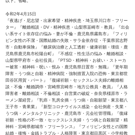
以下。省略。
令和2年4月15日
『夜逃げ・尼志望・出家希望・精神疾患・埼玉県川口市・フリー
ター』『離婚相談・DV・精神疾患・山梨県韮崎市・教員』『出会
い系サイト依存症の悩み・妻が不倫・鹿児島県霧島市』『フィリ
ピン女性の不潔・国際結婚の失敗・サラ金依存症・千葉県習志野
市・自動車保険』『糖尿病治療と人工透析・健康祈願・壊疽・鹿
児島県鹿児島市松陽台町』『不感症・性生活の悩み・離婚相談・
山梨県甲府市・会社役員』『PTSD・精神科・お祓い・ストーカ
ー被害・精神科・呪い・恨み・鹿児島県日置市・無職』『更年期
障害・うつ病と自殺・精神病院・強制措置入院の恐怖・東京都世
田谷区用賀・パート』『復縁祈願・セックスレス夫婦の離婚相
談・不倫・離婚調停・宮崎県宮崎市・地方公務員・教員』『人格
障害者・離婚相談・不倫相談・自営業の破綻・奈良県橿原市・ラ
ーメン屋経営』『乳癌・乳房全摘・うつ病・自殺願望・東京都八
王子市・青果業』『新型コロナウイルス感染・会社倒産・失業・
うつ病・メンタルクリニック・鹿児島市・元会社管理職』『復縁
祈願・性格の不一致・セックスレス夫婦・うつ病と自殺願望・精
神科・宮崎県都城市・フリーランス』『フィリピン女性との国際
結婚・後悔・金銭トラブル・人格障害・東京都目黒区・小学校教