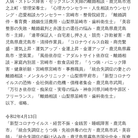
人病・ストレス障害・セックスレス夫婦の離婚相談・鹿児島市池
之上町・管理栄養士』『心理カウンセラー・人生相談カウンセリ
ング・恋愛相談カウンセラー・宮崎市・整骨院経営』『離婚調
停・養育費・婚姻生活費用・山梨県韮崎市・歯科衛生士』『美容
整形の失敗・離婚裁判と弁護士の選任の悩み・鹿児島県鹿児島
市・主婦』『連帯保証人・自宅差し押さえ・競売・詐欺被害・鹿
児島県鹿児島市・清掃作業員』『コロナウイルス自殺・商売繫
盛・運気上昇・運気アップ・金運上昇・金運アップ・鹿児島県霧
島市・塗装業』『風俗依存症・アダルトサイト依存症・離婚相
談・家庭内別居・宮崎市・飲食店経営』『うつ病・パニック障
害・健康祈願・宮崎県宮崎市・事務職員』『統合失調症の妻との
離婚相談・メンタルクリニック・山梨県甲府市』『新型コロナウ
イルスの恐怖・会社倒産の危機・債権者集会・鹿児島市武岡』
『万引き依存症・痴呆症・実母の悩み・神奈川県川崎市中原区・
フリーランス』『離婚相談・山梨県韮崎市・歯科衛生士』
以下。省略。
令和2年4月13日
『新型コロナウイルス・経営不振・金銭苦・睡眠障害・鹿児島
市』『統合失調症とうつ病・先祖供養の仕方・鹿児島市武・美容
師』『統合失調症の駆け込み寺・鹿児島県霧島市国分中央・医療