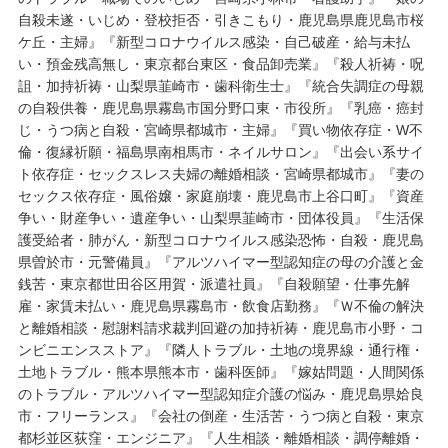
自殺未遂・いじめ・登校拒否・引きこもり・鹿児島県鹿児島市桜
ケ丘・主婦』『新型コロナウイルス感染・自己破産・給与未払
い・預金残高無し・東京都台東区・食品卸売業』『殺人祈祷・呪
詛・加持祈祷・山梨県韮崎市・歯科衛生士』『統合失調症の母親
の自殺供養・鹿児島県霧島市国分野口東・市役所』『乳癌・癌封
じ・うつ病と自殺・宮崎県都城市・主婦』『買い物依存症・W不
倫・復縁祈願・福島県南相馬市・ネイルサロン』『出会い系サイ
ト依存症・セックスレス夫婦の離婚相談・宮崎県都城市』『妻の
セックス依存症・風俗嬢・家庭崩壊・鹿児島市上谷口町』『資産
争い・財産争い・遺産争い・山梨県韮崎市・団体役員』『生活保
護受給者・肺がん・新型コロナウイルス感染恐怖・自殺・鹿児島
県曽於市・元警備員』『アルツハイマー型認知症の母の介護と金
銭苦・東京都世田谷区用賀・派遣社員』『自殺願望・仕事先解
雇・家賃未払い・鹿児島県霧島市・飲食店勤務』『Ｗ不倫の解決
と離婚相談・慰謝料請求裁判回避の加持祈祷・鹿児島市小野・コ
ンビニエンスストア』『隣人トラブル・土地の境界線・通行権・
土地トラブル・熊本県熊本市・歯科医師』『嫁姑問題・人間関係
のトラブル・アルツハイマー型認知症介護の悩み・鹿児島県姶良
市・フリーランス』『会社の倒産・生活苦・うつ病と自殺・東京
都杉並区荻窪・エンジニア』『人生相談・離婚相談・調停離婚・