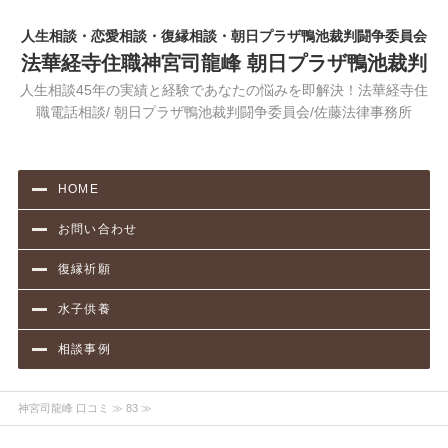
人生相談・恋愛相談・復縁相談・朝日プラザ鴨池裁判闘争委員会
法華経寺住職神宮司龍峰 朝日プラザ鴨池裁判
人生相談45年の実績と経験であなたの悩みを即解決！法華経寺住
職電話相談/ 朝日プラザ鴨池裁判闘争委員会/佐藤法律事務所
HOME
お問い合わせ
復縁祈願
水子供養
相談事例
神宮司龍峰 口コミ
≫ 83 ≫