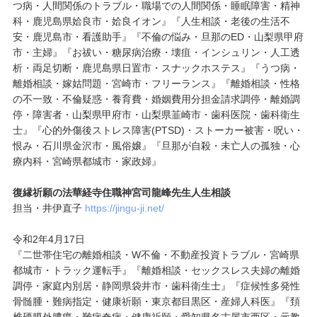
つ病・人間関係のトラブル・職場での人間関係・睡眠障害・精神
科・鹿児島県姶良市・姶良イオン』『人生相談・老後の生活不
安・鹿児島市・看護助手』『不倫の悩み・旦那のED・山梨県甲府
市・主婦』『お祓い・糖尿病治療・壊疽・インシュリン・人工透
析・両足切断・鹿児島県日置市・スナックホステス』『うつ病・
離婚相談・嫁姑問題・宮崎市・フリーランス』『離婚相談・性格
の不一致・不倫疑惑・養育費・婚姻費用分担金請求調停・離婚調
停・障害者・山梨県甲府市・山梨県韮崎市・歯科医院・歯科衛生
士』『心的外傷後ストレス障害(PTSD)・ストーカー被害・呪い・
恨み・石川県金沢市・風俗嬢』『旦那が自殺・未亡人の孤独・心
療内科・宮崎県都城市・家政婦』
復縁祈願の法華経寺住職神宮司龍峰先生人生相談
担当・井伊直子
https://jingu-ji.net/
令和2年4月17日
『二世帯住宅の離婚相談・W不倫・不動産投資トラブル・宮崎県
都城市・トラック運転手』『離婚相談・セックスレス夫婦の離婚
調停・家庭内別居・静岡県袋井市・歯科衛生士』『症候性多発性
骨髄腫・難病指定・健康祈願・東京都目黒区・産婦人科医』『頚