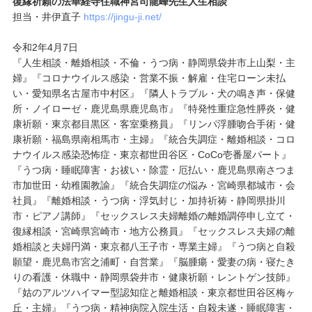
復縁祈願の法華経寺住職神宮司龍峰先生人生相談
担当・井伊直子
https://jingu-ji.net/
令和2年4月7日
『人生相談・離婚相談・不倫・うつ病・静岡県袋井市上山梨・主
婦』『コロナウイルス感染・営業不振・解雇・住宅ローン未払
い・愛知県名古屋市中村区』『隣人トラブル・犬の鳴き声・保健
所・ノイローゼ・鹿児島県鹿児島市』『特発性重症急性膵炎・健
康祈願・東京都目黒区・客室乗務員』『リンパ浮腫吻合手術・健
康祈願・福島県南相馬市・主婦』『統合失調症・離婚相談・コロ
ナウイルス感染恐怖症・東京都世田谷区・CoCo壱番屋パート』
『うつ病・睡眠障害・お祓い・除霊・厄払い・鹿児島県南さつま
市加世田・幼稚園教諭』『統合失調症の悩み・宮崎県都城市・会
社員』『離婚相談・うつ病・浮気封じ・加持祈祷・静岡県掛川
市・ピアノ講師』『セックスレス夫婦離婚の離婚調停申し立て・
復縁相談・宮崎県宮崎市・地方公務員』『セックスレス夫婦の離
婚相談と夫婦円満・東京都八王子市・専業主婦』『うつ病と自殺
願望・鹿児島市宮之浦町・自営業』『脳腫瘍・愛妻の病・寝たき
りの看護・休職中・静岡県袋井市・健康祈願・レントゲン技師』
『姑のアルツハイマー型認知症と離婚相談・東京都世田谷区梅ヶ
丘・主婦』『うつ病・精神病院入院生活・自殺未遂・睡眠障害・