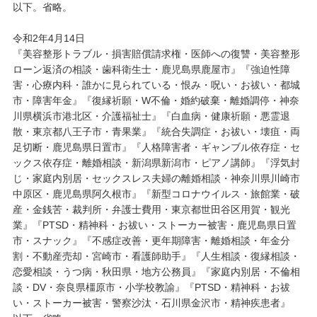
以下。省略。
令和2年4月14日
『美容整形トラブル・損害賠償請求権・医師への復讐・美容整形
ローン返済の相談・歯科衛生士・鹿児島県鹿屋市』『強迫性障
害・心療内科・誰かに見られている・恨み・呪い・お祓い・都城
市・障害年金』『復縁祈願・W不倫・婚約破棄・離婚調停・神奈
川県横浜市港北区・介護福祉士』『白血病・健康祈願・悪霊退
散・東京都八王子市・青果業』『統合失調症・お祓い・壊疽・両
足切断・鹿児島県日置市』『人格障害者・ギャンブル依存症・セ
ックス依存症・離婚相談・新潟県新潟市・ピアノ講師』『浮気封
じ・家庭内別居・セックスレス夫婦の離婚相談・神奈川県川崎市
中原区・鹿児島県阿久根市』『新型コロナウイルス・旅館業・破
産・金銭苦・裁判所・弁護士費用・東京都世田谷区用賀・観光
業』『PTSD・精神科・お祓い・ストーカー被害・鹿児島県日置
市・スナック』『不感症改善・更年期障害・離婚相談・年金分
割・不動産売却・宮崎市・看護師助手』『人生相談・復縁相談・
恋愛相談・うつ病・秋田県・地方公務員』『家庭内別居・不倫相
談・DV・奈良県橿原市・小学校教諭』『PTSD・精神科・お祓
い・ストーカー被害・警察沙汰・石川県金沢市・精神疾患者』