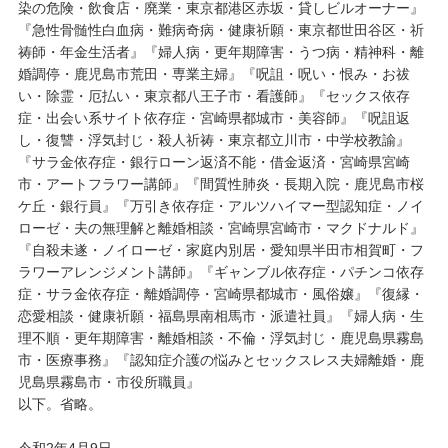
染の危険・飲食店・廃業・東京都港区赤坂・貸しビルオーナー』
『急性骨髄性白血病・難病奇病・健康祈願・東京都世田谷区・祈
祷師・年金生活者』『婦人病・更年期障害・うつ病・精神科・離
婚調停・鹿児島市荒田・専業主婦』『呪詛・呪い・恨み・お祓
い・除霊・厄払い・東京都八王子市・看護師』『セックス依存
症・出会い系サイト依存症・宮崎県都城市・美容師』『呪詛返
し・復讐・浮気封じ・殺人祈祷・東京都立川市・中学校教諭』
『サラ金依存症・銀行ローン返済不能・借金返済・宮崎県宮崎
市・アートフラワー講師』『間質性肺炎・長期入院・鹿児島市桜
ケ丘・銀行員』『万引き依存症・アルツハイマー型認知症・ノイ
ローゼ・夫の無理解と離婚相談・宮崎県宮崎市・マクドナルド』
『自殺未遂・ノイローゼ・家庭内別居・愛知県半田市相賀町・フ
ラワーアレンジメント講師』『ギャンブル依存症・パチンコ依存
症・サラ金依存症・離婚調停・宮崎県都城市・風俗嬢』『復縁・
恋愛相談・健康祈願・福島県南相馬市・派遣社員』『婦人病・生
理不順・更年期障害・離婚相談・不倫・浮気封じ・鹿児島県霧島
市・医療事務』『認知症介護の悩みとセックスレス夫婦離婚・鹿
児島県霧島市・市役所職員』
以下。省略。