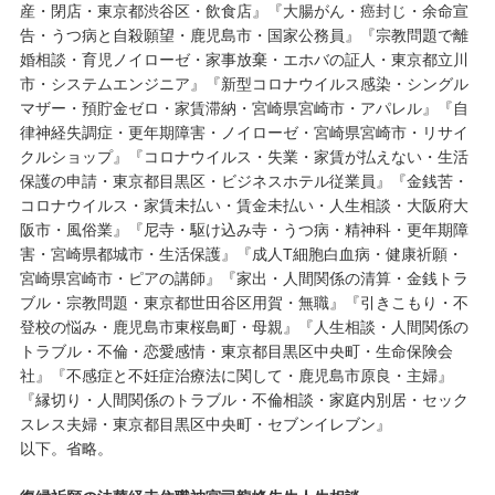
産・閉店・東京都渋谷区・飲食店』『大腸がん・癌封じ・余命宣
告・うつ病と自殺願望・鹿児島市・国家公務員』『宗教問題で離
婚相談・育児ノイローゼ・家事放棄・エホバの証人・東京都立川
市・システムエンジニア』『新型コロナウイルス感染・シングル
マザー・預貯金ゼロ・家賃滞納・宮崎県宮崎市・アパレル』『自
律神経失調症・更年期障害・ノイローゼ・宮崎県宮崎市・リサイ
クルショップ』『コロナウイルス・失業・家賃が払えない・生活
保護の申請・東京都目黒区・ビジネスホテル従業員』『金銭苦・
コロナウイルス・家賃未払い・賃金未払い・人生相談・大阪府大
阪市・風俗業』『尼寺・駆け込み寺・うつ病・精神科・更年期障
害・宮崎県都城市・生活保護』『成人T細胞白血病・健康祈願・
宮崎県宮崎市・ピアの講師』『家出・人間関係の清算・金銭トラ
ブル・宗教問題・東京都世田谷区用賀・無職』『引きこもり・不
登校の悩み・鹿児島市東桜島町・母親』『人生相談・人間関係の
トラブル・不倫・恋愛感情・東京都目黒区中央町・生命保険会
社』『不感症と不妊症治療法に関して・鹿児島市原良・主婦』
『縁切り・人間関係のトラブル・不倫相談・家庭内別居・セック
スレス夫婦・東京都目黒区中央町・セブンイレブン』
以下。省略。