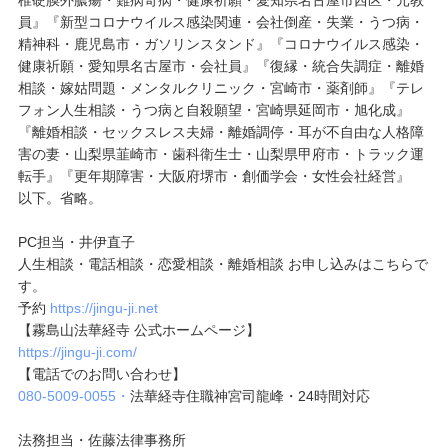
椎硬膜外膿瘍・難病奇病・健康祈願・愛知県名古屋市西区・元教
員』『新型コロナウイルス感染関連・会社倒産・失業・うつ病・
精神科・鹿児島市・ガソリンスタンド』『コロナウイルス感染・
健康祈願・愛知県名古屋市・会社員』『復縁・統合失調症・離婚
相談・嫁姑問題・メンタルクリニック・宮崎市・薬剤師』『テレ
フォン人生相談・うつ病と自殺願望・宮崎県延岡市・旭化成』
『離婚相談・セックスレス夫婦・離婚調停・耳が不自由な人格障
害の妻・山梨県韮崎市・歯科衛生士・山梨県甲府市・トラック運
転手』『更年期障害・大阪府堺市・創価学会・女性会社経営』
以下。省略。
PC担当・井伊直子
人生相談・電話相談・恋愛相談・離婚相談 お申し込みはこちらで
す。
予約
https://jingu-ji.net
【霧島山法華経寺 公式ホームページ】
https://jingu-ji.com/
【電話でのお問い合わせ】
080-5009-0055・
法華経寺住職神宮司龍峰・24時間対応
法務担当・佐藤法律事務所