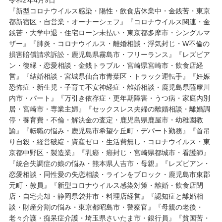
令和2年4月9日
『新型コロナウイルス感染・陽性・飲食店休業中・金銭苦・東京
都新宿区・自営業・オーナーシェフ』『コロナウイルス関連・金
銭苦・大学中退・住宅ローン未払い・東京都多摩市・シングルマ
ザー』『肺炎・コロナウイルス・離婚相談・浮気封じ・W不倫の
損害賠償請求訴訟・鹿児島県霧島市・フリーランス』『レズビア
ン・復縁・恋愛相談・金銭トラブル・宮崎県宮崎市・飲食店経
営』『結婚相談・宮城県仙台市青葉区・トラック運転手』『妊娠
恐怖症・新生児・子育て不安神経症・離婚相談・鹿児島県薩摩川
内市・パート』『万引き依存症・更年期障害・うつ病・家庭内別
居・宮崎市・専業主婦』『セックスレス夫婦の離婚相談・離婚調
停・養育費・不倫・解決金の査定・鹿児島県鹿屋市・幼稚園教
諭』『転職の悩み・鹿児島市希望ケ丘町・デパート勤務』『首吊
り自殺・経営破綻・資産ゼロ・生活費無し・コロナウイルス・東
京都中野区・製造業』『乳癌・癌封じ・宮崎県都城市・看護師』
『統合失調症の娘の悩み・熊本県人吉市・母親』『レズビアン・
恋愛相談・同性愛の失恋相談・ラインをブロック・鹿児島市東郡
元町・教員』『新型コロナウイルス感染対策・離婚・飲食店閉
店・自宅売却・静岡県袋井市・料理店経営』『認知症と離婚相
談・財産分割の悩み・東京都昭島市・警察官』『母親の老後・
老々介護・痴呆症介護・埼玉県さいたま市・銀行員』『貧国苦・