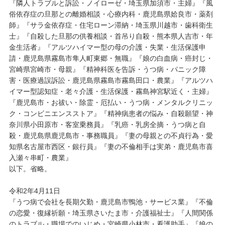
『隣人トラブルと訴訟・ノイローゼ・埼玉県加須市・主婦』『風
俗依存症の旦那との離婚相談・心療内科・鹿児島県姶良市・薬剤
師』『サラ金依存症・住宅ローン滞納・埼玉県川越市・歯科衛生
士』『自殺した旦那の供養相談・首吊り自殺・熊本県人吉市・年
金生活者』『アルツハイマー型の母の介護・失業・生活保護申
請・鹿児島県霧島市隼人町東郷・無職』『娘の白血病・癌封じ・
宮崎県宮崎市・母親』『精神科医を告訴・うつ病・パニック障
害・医療過誤訴訟・鹿児島県霧島市霧島田口・農業』『アルツハ
イマー型認知症・老々介護・生活保護・霧島神宮駅近く・主婦』
『鹿児島市・お祓い・除霊・厄払い・うつ病・メンタルクリニッ
ク・コンビニエンスストア』『精神病患者の悩み・自殺願望・神
奈川県小田原市・客室乗務員』『乳癌・乳房全摘・うつ病と自
殺・鹿児島県鹿児島市・事務職員』『妻の母親との不貞行為・愛
知県名古屋市西区・銀行員』『妻の不倫相手は実弟・鹿児島市喜
入瀬々串町・農業』
以下。省略。
令和2年4月11日
『うつ病で会社を長期欠勤・鹿児島市鴨池・サービス業』『不倫
の恋愛・復縁祈願・埼玉県さいたま市・介護福祉士』『人間関係
のトラブル・職場でのいじめ・宮崎県小林市・看護助手』『娘の