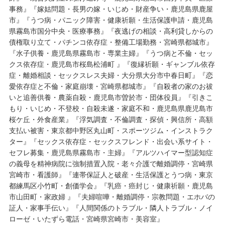
事務』『嫁姑問題・長男の嫁・いじめ・財産争い・鹿児島県鹿屋
市』『うつ病・パニック障害・健康祈願・生活保護申請・鹿児島
県霧島市国分中央・医療事務』『夜逃げの相談・高利貸しからの
債権取り立て・パチンコ依存症・整備工場勤務・宮崎県都城市』
『水子供養・鹿児島県霧島市・専業主婦』『うつ病と不倫・セッ
クス依存症・鹿児島市桜島松浦町 』『復縁祈願・ギャンブル依存
症・離婚相談・セックスレス夫婦・大分県大分市中春日町』『恋
愛依存症と不倫・家庭崩壊・宮崎県都城市』『自殺者の家のお祓
いと追善供養・農薬自殺・鹿児島市曽於市・団体役員』『引きこ
もり・いじめ・不登校・自殺未遂・家庭不和・鹿児島県鹿児島市
桜ケ丘・外食産業』『浮気調査・不倫調査・探偵・興信所・高額
支払い被害・東京都中野区丸山町・スポーツジム・インストラク
ター』『セックス依存症・セックスフレンド・出会い系サイト・
セフレ募集・鹿児島県霧島市・主婦』『アルツハイマー型認知症
の義母を精神病院に強制措置入院・老々介護で離婚調停・宮崎県
宮崎市・看護師』『連帯保証人と破産・生活保護とうつ病・東京
都練馬区小竹町・創価学会』『乳癌・癌封じ・健康祈願・鹿児島
市山田町・家政婦 』『夫婦喧嘩・離婚調停・宗教問題・エホバの
証人・家事手伝い』『人間関係のトラブル・隣人トラブル・ノイ
ローゼ・いたずら電話・宮崎県宮崎市・美容室』