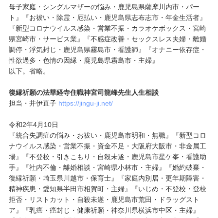
母子家庭・シングルマザーの悩み・鹿児島県薩摩川内市・パー
ト』『お祓い・除霊・厄払い・鹿児島県志布志市・年金生活者』
『新型コロナウイルス感染・営業不振・カラオケボックス・宮崎
県宮崎市・サービス業』『不感症改善・セックスレス夫婦・離婚
調停・浮気封じ・鹿児島県霧島市・看護師』『オナニー依存症・
性欲過多・色情の因縁・鹿児島県霧島市・主婦』
以下。省略。
復縁祈願の法華経寺住職神宮司龍峰先生人生相談
担当・井伊直子
https://jingu-ji.net/
令和2年4月10日
『統合失調症の悩み・お祓い・鹿児島市明和・無職』『新型コロ
ナウイルス感染・営業不振・資金不足・大阪府大阪市・非金属工
場』『不登校・引きこもり・自殺未遂・鹿児島市星ケ峯・看護助
手』『社内不倫・離婚相談・宮崎県小林市・主婦』『婚約破棄・
復縁祈願・埼玉県川越市・保育士』『家庭内別居・更年期障害・
精神疾患・愛知県半田市相賀町・主婦』『いじめ・不登校・登校
拒否・リストカット・自殺未遂・鹿児島市荒田・ドラッグスト
ア』『乳癌・癌封じ・健康祈願・神奈川県横浜市中区・主婦』