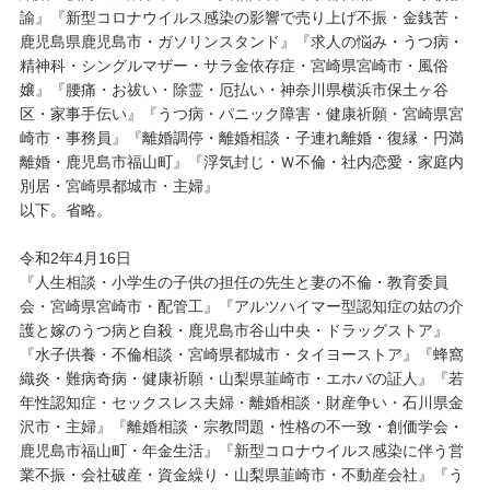
諭』『新型コロナウイルス感染の影響で売り上げ不振・金銭苦・
鹿児島県鹿児島市・ガソリンスタンド』『求人の悩み・うつ病・
精神科・シングルマザー・サラ金依存症・宮崎県宮崎市・風俗
嬢』『腰痛・お祓い・除霊・厄払い・神奈川県横浜市保土ヶ谷
区・家事手伝い』『うつ病・パニック障害・健康祈願・宮崎県宮
崎市・事務員』『離婚調停・離婚相談・子連れ離婚・復縁・円満
離婚・鹿児島市福山町』『浮気封じ・Ｗ不倫・社内恋愛・家庭内
別居・宮崎県都城市・主婦』
以下。省略。
令和2年4月16日
『人生相談・小学生の子供の担任の先生と妻の不倫・教育委員
会・宮崎県宮崎市・配管工』『アルツハイマー型認知症の姑の介
護と嫁のうつ病と自殺・鹿児島市谷山中央・ドラッグストア』
『水子供養・不倫相談・宮崎県都城市・タイヨーストア』『蜂窩
織炎・難病奇病・健康祈願・山梨県韮崎市・エホバの証人』『若
年性認知症・セックスレス夫婦・離婚相談・財産争い・石川県金
沢市・主婦』『離婚相談・宗教問題・性格の不一致・創価学会・
鹿児島市福山町・年金生活』『新型コロナウイルス感染に伴う営
業不振・会社破産・資金繰り・山梨県韮崎市・不動産会社』『う