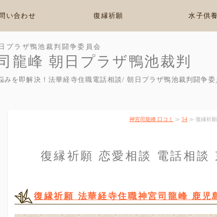
問い合わせ
復縁祈願
水子供
日プラザ鴨池裁判闘争委員会
司龍峰 朝日プラザ鴨池裁判
悩みを即解決！法華経寺住職電話相談/ 朝日プラザ鴨池裁判闘争委
神宮司龍峰 口コミ
≫
54
≫ 復縁祈願
復縁祈願 恋愛相談 電話相談
復縁祈願 法華経寺住職神宮司龍峰 鹿児