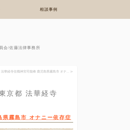
養
相談事例
員会/佐藤法律事務所
 法華経寺住職神宮司龍峰 鹿児島県霧島市 オナ... ≫
 東京都 法華経寺
島県霧島市 オナニー依存症