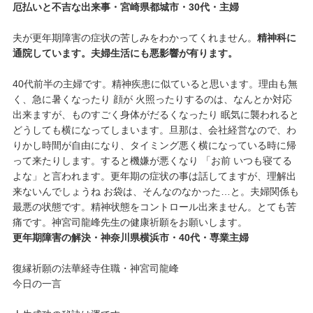
厄払いと不吉な出来事・宮崎県都城市・30代・主婦
夫が更年期障害の症状の苦しみをわかってくれません。
精神科に
通院しています。夫婦生活にも悪影響が有ります。
40代前半の主婦です。精神疾患に似ていると思います。理由も無
く、急に暑くなったり 顔が 火照ったりするのは、なんとか対応
出来ますが、ものすごく身体がだるくなったり 眠気に襲われると
どうしても横になってしまいます。旦那は、会社経営なので、わ
りかし時間が自由になり、タイミング悪く横になっている時に帰
って来たりします。すると機嫌が悪くなり 「お前 いつも寝てる
よな」と言われます。更年期の症状の事は話してますが、理解出
来ないんでしょうね お袋は、そんなのなかった…と。夫婦関係も
最悪の状態です。精神状態をコントロール出来ません。とても苦
痛です。神宮司龍峰先生の健康祈願をお願いします。
更年期障害の解決・神奈川県横浜市・40代・専業主婦
復縁祈願の法華経寺住職・神宮司龍峰
今日の一言