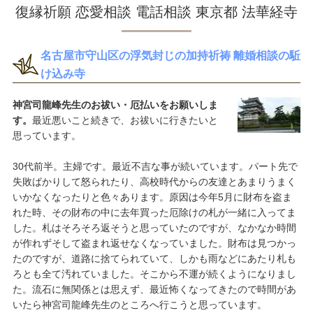
復縁祈願 恋愛相談 電話相談 東京都 法華経寺
名古屋市守山区の浮気封じの加持祈祷 離婚相談の駈
け込み寺
神宮司龍峰先生のお祓い・厄払いをお願いしま
す。
最近悪いこと続きで、お祓いに行きたいと
思っています。
30代前半。主婦です。最近不吉な事が続いています。パート先で
失敗ばかりして怒られたり、高校時代からの友達とあまりうまく
いかなくなったりと色々あります。原因は今年5月に財布を盗ま
れた時、その財布の中に去年買った厄除けの札が一緒に入ってま
した。札はそろそろ返そうと思っていたのですが、なかなか時間
が作れずそして盗まれ返せなくなっていました。財布は見つかっ
たのですが、道路に捨てられていて、しかも雨などにあたり札も
ろとも全て汚れていました。そこから不運が続くようになりまし
た。流石に無関係とは思えず、最近怖くなってきたので時間があ
いたら神宮司龍峰先生のところへ行こうと思っています。