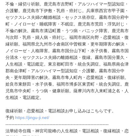
不倫・縁切り祈願。鹿児島市吉野町・アルツハイマー型認知症・
介護鬱。鹿児島市下伊敷・乳癌・癌封じ。兵庫県西宮市甲子園・
セツクスレス夫婦の離婚相談・セックス依存症。霧島市国分府中
町・ノイローゼ・睡眠障害・不眠症。鹿児島市荒田・浮気封じ・
不倫の解決。霧島市溝辺町麓・うつ病・パニック障害。鹿児島市
与次郎・乳癌・婦人病・癌封じ。福岡市南区向野・恋愛相談・復
縁祈願。福岡県北九州市小倉南区中曽根東・更年期障害の解決・
ノイローゼ・人格障害。霧島市国分山下町・水子供養。霧島市国
分清水・セツクスレス夫婦の離婚相談・復縁。霧島市国分重久・
人生相談・電話鑑定。東京都町田市・統合失調症。福島県南会津
郡南会津町・アルツハイマー型認知症・介護鬱。霧島市国分中
央・更年期障害の解決。霧島市隼人町内・恋愛相談・復縁祈願。
姶良市東餅田・水子供養。福岡市博多区東雲町・統合失調症。鹿
児島市中央町・うつ病・健康祈願。薩摩川内市入来町浦之名・人
生相談・電話鑑定。
復縁祈願・恋愛相談・電話相談お申し込みはこちらです。
予約
https://jingu-ji.net/
--------------------------------------------------------------------
法華経寺住職・神宮司龍峰の人生相談・電話相談・復縁相談・恋