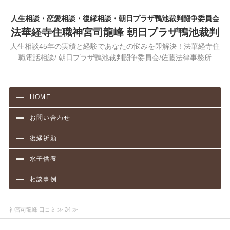
人生相談・恋愛相談・復縁相談・朝日プラザ鴨池裁判闘争委員会
法華経寺住職神宮司龍峰 朝日プラザ鴨池裁判
人生相談45年の実績と経験であなたの悩みを即解決！法華経寺住
職電話相談/ 朝日プラザ鴨池裁判闘争委員会/佐藤法律事務所
HOME
お問い合わせ
復縁祈願
水子供養
相談事例
神宮司龍峰 口コミ
≫ 34 ≫