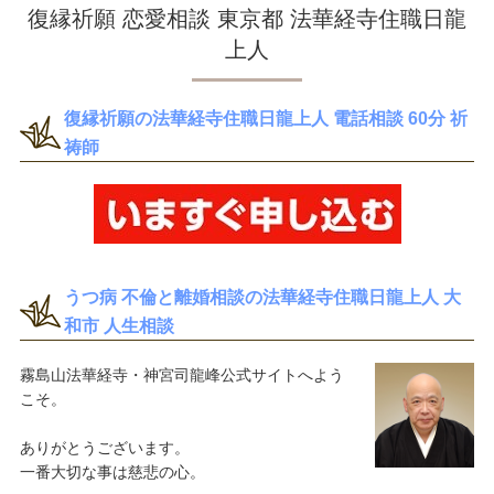
復縁祈願 恋愛相談 東京都 法華経寺住職日龍
上人
復縁祈願の法華経寺住職日龍上人 電話相談 60分 祈
祷師
うつ病 不倫と離婚相談の法華経寺住職日龍上人 大
和市 人生相談
霧島山法華経寺・神宮司龍峰公式サイトへよう
こそ。
ありがとうございます。
一番大切な事は慈悲の心。