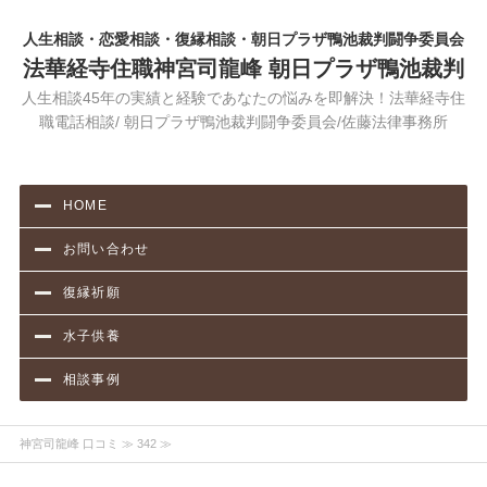
人生相談・恋愛相談・復縁相談・朝日プラザ鴨池裁判闘争委員会
法華経寺住職神宮司龍峰 朝日プラザ鴨池裁判
人生相談45年の実績と経験であなたの悩みを即解決！法華経寺住
職電話相談/ 朝日プラザ鴨池裁判闘争委員会/佐藤法律事務所
HOME
お問い合わせ
復縁祈願
水子供養
相談事例
神宮司龍峰 口コミ
≫ 342 ≫