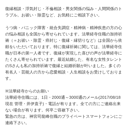
復縁相談・浮気封じ・不倫相談・男女関係の悩み・人間関係のト
ラブル。お祓い・除霊など、お気軽にご相談下さい。
うつ病・パニック障害・統合失調症・精神病・精神疾患の方の心
の悩み相談も全国から寄せられています。法華経寺住職の加持祈
祷（＝お祓い・除霊・癌封じ・復縁・縁切りなど）は全国から依
頼をいただいております。特に復縁祈祷に関しては、法華経寺住
職が日本の第一人者です。復縁が実現した喜びの声が法華経寺に
たくさん寄せられています。最近結婚した、有名な女性タレント
のSさんも私の加持祈祷で復縁と結婚祈願が叶いました。多くの
有名人・芸能人の方から恋愛相談・人生相談をお受けしておりま
す。
※法華経寺からのお願い
法華経寺住職には、1日・2000通～3000通のメール(2017/08/18
現在 管理・井伊直子)・電話が有ります。全ての方にご連絡出来
ない場合が有ります。何卒ご容赦下さい。
緊急の方は、神宮司龍峰住職のプライベートスマートフォンにご
連絡下さい。