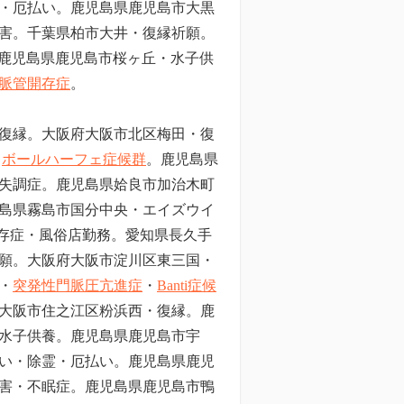
・厄払い。鹿児島県鹿児島市大黒
害。
千葉県柏市大井・復縁祈願。
鹿児島県鹿児島市桜ヶ丘・水子供
脈管開存症
。
復縁。大阪府大阪市北区梅田・復
、
ボールハーフェ症候群
。鹿児島県
失調症。鹿児島県姶良市加治木町
島県霧島市国分中央・エイズウイ
依存症・風俗店勤務。愛知県長久手
願。大阪府大阪市淀川区東三国・
・
突発性門脈圧亢進症
・
Banti症候
大阪市住之江区粉浜西・復縁。鹿
水子供養。鹿児島県鹿児島市宇
い・除霊・厄払い。鹿児島県鹿児
害・不眠症。鹿児島県鹿児島市鴨