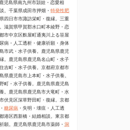
鹿児島県南九州市頴娃・恋愛相
談。
千葉県成田市押畑
・
特発性肥
県四日市市諏訪栄町・復縁。三重
。滋賀県甲賀郡水口町本綾野・恋
都市中京区麩屋町通夷川上る笹屋
尿病・人工透析・健康祈願・身体
島市武・水子供養。鹿児島県鹿児
縁。鹿児島県鹿児島名山町・水子
住吉町・水子供養。京都府京都市
島県鹿児島市上本町・水子供養。
野町・水子供養。鹿児島県鹿児島
養。鹿児島県鹿児島市大竜町・水
市伏見区深草野田町・復縁。京都
・
糖尿病
・失明・壊疽・人工透
都港区西新橋・結婚相談。東京都
祈願。鹿児島県鹿児島市薬師・
洞