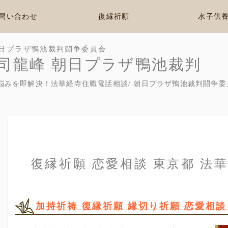
問い合わせ
復縁祈願
水子供
日プラザ鴨池裁判闘争委員会
司龍峰 朝日プラザ鴨池裁判
悩みを即解決！法華経寺住職電話相談/ 朝日プラザ鴨池裁判闘争委
復縁祈願 恋愛相談 東京都 法
加持祈祷 復縁祈願 縁切り祈願 恋愛相