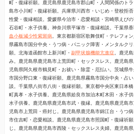
町・復縁祈願。鹿児島県鹿児島市郡山町・人間関係のトラ
島市小川町・復縁祈願。兵庫県川西市・いじめ・登校拒否
性愛・復縁相談。愛媛県今治市・恋愛相談・宮崎県えびの
石谷町・水子供養。神奈川県平塚市・復縁相談。
千葉県香
血小板減少性紫斑病
。東京都新宿区歌舞伎町・テレフォン
県霧島市国分中央・うつ病・パニック障害・メンタルクリ
願。北海道函館市上新川町・
副甲状腺機能亢進症
。鹿児島
み。鹿児島県鹿児島市上荒田町・セックスレス。鹿児島県
児島県阿久根市鶴見町・お祓い・除霊・厄払い。茨城県牛
市国分野口東・復縁祈願。鹿児島県霧島市国分中央・占い
談。千葉県八街市八街・復縁祈願。東京都中央区東日本橋
町真孝・水子供養。鹿児島県姶良市加治木町木田・水子供
水子供養。鹿児島県鹿児島市武・復縁。鹿児島県鹿児島市
児島市上荒田・癌封じ。鹿児島県鹿児島市錦江台・うつ病
市住吉町・恋愛相談。鹿児島県鹿児島市照国町・復縁祈願
じ。鹿児島県鹿児島市西陵・セックスレス夫婦。鹿児島県