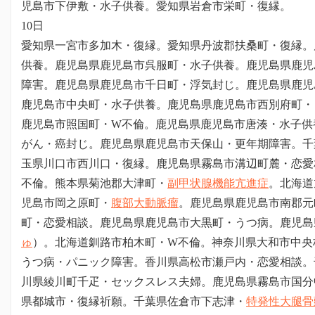
児島市下伊敷・水子供養。愛知県岩倉市栄町・復縁。
10日
愛知県一宮市多加木・復縁。愛知県丹波郡扶桑町・復縁。
供養。鹿児島県鹿児島市呉服町・水子供養。鹿児島県鹿児
障害。鹿児島県鹿児島市千日町・浮気封じ。鹿児島県鹿児
鹿児島市中央町・水子供養。鹿児島県鹿児島市西別府町・
鹿児島市照国町・W不倫。鹿児島県鹿児島市唐湊・水子供
がん・癌封じ。鹿児島県鹿児島市天保山・更年期障害。
千
玉県川口市西川口・復縁。鹿児島県霧島市溝辺町麓・恋愛
不倫。熊本県菊池郡大津町・
副甲状腺機能亢進症
。北海道
児島市岡之原町・
腹部大動脈瘤
。鹿児島県鹿児島市南郡元
町・恋愛相談。鹿児島県鹿児島市大黒町・うつ病。鹿児島
ゅ
）。北海道釧路市柏木町・W不倫。神奈川県大和市中央
うつ病・パニック障害。香川県高松市瀬戸内・恋愛相談。
川県綾川町千疋・セックスレス夫婦。鹿児島県霧島市国分
県都城市・復縁祈願。
千葉県佐倉市下志津・
特発性大腿骨