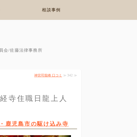
養
相談事例
員会/佐藤法律事務所
神宮司龍峰 口コミ
≫ 342 ≫
華経寺住職日龍上人
談・鹿児島市の駆け込み寺