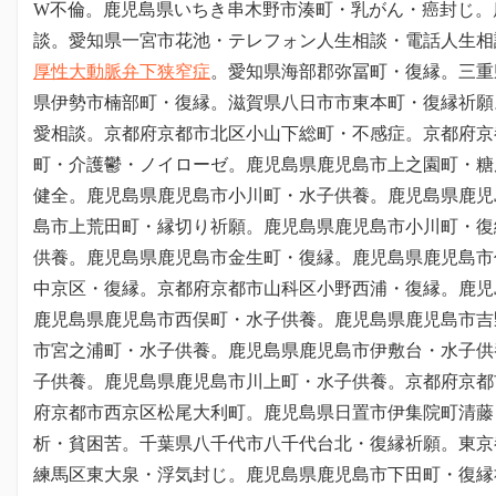
W不倫。鹿児島県いちき串木野市湊町・乳がん・癌封じ。
談。愛知県一宮市花池・テレフォン人生相談・電話人生相
厚性大動脈弁下狭窄症
。愛知県海部郡弥冨町・復縁。三重
県伊勢市楠部町・復縁。滋賀県八日市市東本町・復縁祈願
愛相談。京都府京都市北区小山下総町・不感症。京都府京
町・介護鬱・ノイローゼ。鹿児島県鹿児島市上之園町・糖
健全。鹿児島県鹿児島市小川町・水子供養。鹿児島県鹿児
島市上荒田町・縁切り祈願。鹿児島県鹿児島市小川町・復
供養。鹿児島県鹿児島市金生町・復縁。鹿児島県鹿児島市
中京区・復縁。京都府京都市山科区小野西浦・復縁。鹿児
鹿児島県鹿児島市西俣町・水子供養。鹿児島県鹿児島市吉
市宮之浦町・水子供養。鹿児島県鹿児島市伊敷台・水子供
子供養。鹿児島県鹿児島市川上町・水子供養。京都府京都
府京都市西京区松尾大利町。
鹿児島県日置市伊集院町清藤
析・貧困苦。
千葉県八千代市八千代台北・復縁祈願。東京
練馬区東大泉・浮気封じ。鹿児島県鹿児島市下田町・復縁