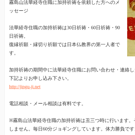
霧島山法華経寺住職に加持祈祷を依頼した方へのメ
ッセージ
法華経寺住職の加持祈祷は30日祈祷・60日祈祷・90
日祈祷。
復縁祈願・縁切り祈願では日本仏教界の第一人者で
す。
加持祈祷の期間中に法華経寺住職にお問い合わせ・連絡し
下記よりお申し込み下さい。
http://jingu-ji.net
電話相談・メール相談は有料です。
※霧島山法華経寺住職の加持祈祷は丑三つ時に行います。
しません。毎日60分ジョギングしています。体力勝負で