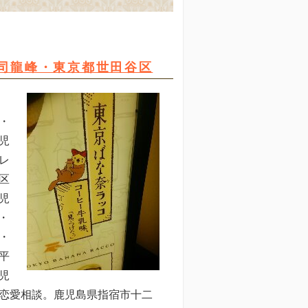
司龍峰・東京都世田谷区
・
児
レ
区
児
・
・
平
児
恋愛相談。鹿児島県指宿市十二