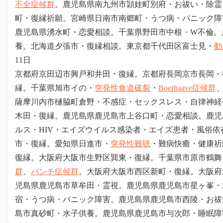
不全症候群
。鹿児島県南九州市頴娃町別府・お祓い・除霊
町・復縁祈願。宮崎県日南市南郷町・うつ病・パニック障
鹿児島県湧水町・恋愛相談。
千葉県野田市中根・W不倫。
養。北海道夕張市・復縁相談。東京都千代田区富士見・
動
11日
京都府京田辺市興戸和井田・復縁。京都府長岡京市長岡・
縁。
千葉県旭市イの・
突発性食道破裂
・
Boerhaave症候群
薩摩川内市樋脇町倉野・不感症・セックスレス・自律神経
木田・復縁。鹿児島県鹿児島市上谷口町・恋愛相談。鹿児
ルス・HIV・エイズウイルス感染者・エイズ患者・風俗
市・復縁。愛知県日進市・
突発性難聴
・難病快癒・健康祈
復縁。大阪府大阪市生野区巽東・復縁。
千葉県市原市鶴舞
群
、
バンチ症候群
。大阪府大阪市西区新町・復縁。大阪府
児島県鹿児島市草牟田・霊視。鹿児島県鹿児島市星ヶ峯・
宿・うつ病・パニック障害。鹿児島県鹿児島市西陵・お祓
島市真砂町・水子供養。鹿児島県鹿児島市与次郎・睡眠障