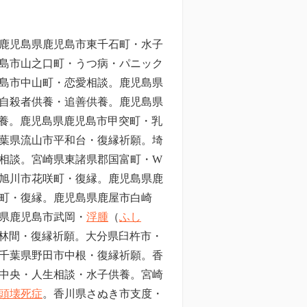
鹿児島県鹿児島市東千石町・水子
島市山之口町・うつ病・パニック
島市中山町・恋愛相談。鹿児島県
自殺者供養・追善供養。鹿児島県
養。鹿児島県鹿児島市甲突町・乳
葉県流山市平和台・復縁祈願。埼
相談。宮崎県東諸県郡国富町・W
旭川市花咲町・復縁。鹿児島県鹿
町・復縁。鹿児島県鹿屋市白崎
県鹿児島市武岡・
浮腫
（
ふし
林間・復縁祈願。大分県臼杵市・
千葉県野田市中根
・復縁祈願。香
中央・人生相談・水子供養。宮崎
頭壊死症
。香川県さぬき市支度・