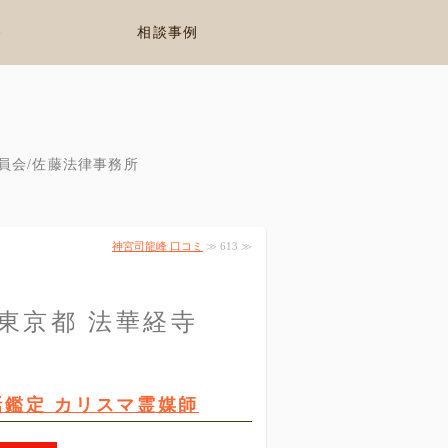
養
相談事例
員会/佐藤法律事務所
神宮司龍峰 口コミ
≫ 613 ≫
 東京都 法華経寺
話鑑定 カリスマ霊媒師