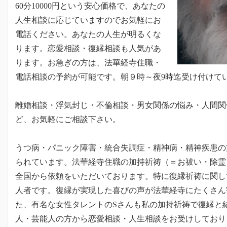
60分10000円という安心価格で、あなたの
人生相談に応じていますのでお気軽にお
電話ください。あなたの人生が明るくな
ります。恋愛相談・復縁相談も人気があ
ります。お急ぎの方は、法華経寺住職・
電話相談の予約が可能です。朝９時～夜9時迄受け付けて
離婚相談・浮気封じ・不倫相談・男女関係の悩み・人間関
ど、お気軽にご相談下さい。
うつ病・パニック障害・統合失調症・精神病・精神疾患の
られています。法華経寺住職の加持祈祷（＝お祓い・除霊
全国から依頼をいただいております。特に復縁祈祷に関し
人者です。復縁が実現した喜びの声が法華経寺にたくさん
た、有名な女性タレントのSさんも私の加持祈祷で復縁と
人・芸能人の方から恋愛相談・人生相談をお受けしており