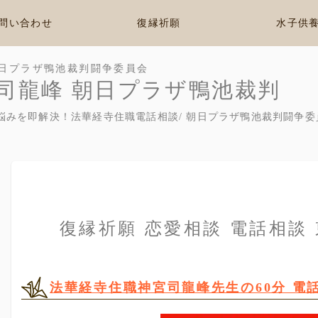
問い合わせ
復縁祈願
水子供
日プラザ鴨池裁判闘争委員会
司龍峰 朝日プラザ鴨池裁判
悩みを即解決！法華経寺住職電話相談/ 朝日プラザ鴨池裁判闘争委
復縁祈願 恋愛相談 電話相談
法華経寺住職神宮司龍峰先生の60分 電