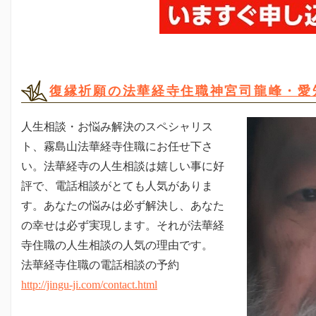
復縁祈願の法華経寺住職神宮司龍峰・愛
人生相談・お悩み解決のスペシャリス
ト、霧島山法華経寺住職にお任せ下さ
い。法華経寺の人生相談は嬉しい事に好
評で、電話相談がとても人気がありま
す。あなたの悩みは必ず解決し、あなた
の幸せは必ず実現します。それが法華経
寺住職の人生相談の人気の理由です。
法華経寺住職の電話相談の予約
http://jingu-ji.com/contact.html