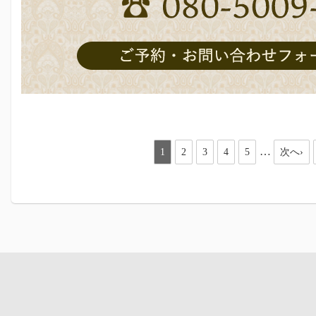
…
1
2
3
4
5
次へ›