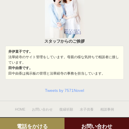
スタッフからのご挨拶
井伊直子です。
法華経寺のサイト管理をしています。母親の様な気持ちで相談者に接し
ています。
田中由香です。
田中由香は掲示板の管理と法華経寺の事務を担当しています。
Tweets by 7571Novel
HOME
お問い合わせ
復縁祈願
水子供養
相談事例
電話をかける
お問い合わせ
Copyright ©
復縁祈願の法華経寺住職神宮司龍峰
All rights reserved.