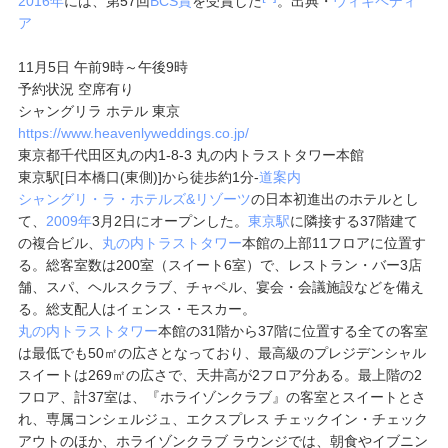
2016年
には、第57回
BCS賞
を受賞した
。出典・
ウィキペディ
ア
11月5日 午前9時～午後9時
予約状況 空席有り
シャングリラ ホテル 東京
https://www.heavenlyweddings.co.jp/
東京都千代田区丸の内1-8-3 丸の内トラストタワー本館
東京駅[日本橋口(東側)]から徒歩約1分
-
道案内
シャングリ・ラ・ホテルズ&リゾーツ
の日本初進出のホテルとし
て、
2009年
3月2日にオープンした。
東京駅
に隣接する37階建て
の複合ビル、
丸の内トラストタワー
本館の上部11フロアに位置す
る。総客室数は200室（スイート6室）で、レストラン・バー3店
舗、スパ、ヘルスクラブ、チャペル、宴会・会議施設などを備え
る。総支配人はイェンス・モスカー。
丸の内トラストタワー
本館の31階から37階に位置する全ての客室
は最低でも50㎡の広さとなっており、最高級のプレジデンシャル
スイートは269㎡の広さで、天井高が2フロア分ある。最上階の2
フロア、計37室は、『ホライゾンクラブ』の客室とスイートとさ
れ、専属コンシェルジュ、エクスプレス チェックイン・チェック
アウトのほか、ホライゾンクラブ ラウンジでは、朝食やイブニン