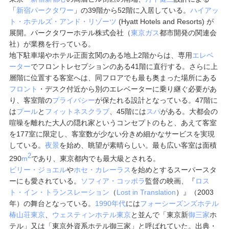
「
新宿パークタワー
」の39階から52階に入居している。
ハイアッ
ト・ホテルズ・アンド・リゾーツ
(
Hyatt Hotels and Resorts
) が
展開。パークタワーホテル株式会社（
東京ガス
都市開発の関連会
社）が業務を行っている。
地下駐車場やホテル正面玄関のある地上2階からは、専用
エレベ
ーター
でフロントレセプションのある41階に直行する。さらに上
層階に位置する客室へは、同フロアでも最も奥まった場所にある
フロント
・デスク付近から別のエレベーターに乗り継ぐ必要があ
り、客室階の
プライバシー
が保たれる設計となっている。47階に
は
プール
と
フィットネスクラブ
、45階には
スパ
がある。大都会の
喧噪を離れた大人の隠れ家というコンセプトのもと、あえて客室
を177室に限定し、客室数が少ない分きめ細かなサービスを実現
している。
夜景
を始め、眺望が素晴らしい。最も広い客室は面積
2
290
m
であり、東京都内でも最大級とされる。
ビリー・ジョエル
や
ホセ・カレーラス
を始めとするスーパースタ
ーにも愛されている。
ソフィア・コッポラ
監督の映画、『
ロス
ト・イン・トランスレーション
（
Lost in Translation
）』（2003
年）の舞台となっている。
1990年代
には
フォーシーズンズホテル
椿山荘東京
、
ウェスティンホテル東京
と並んで「東京新
御三家
ホ
テル」又は「東京外資系ホテル御三家」と呼ばれていた。出典・