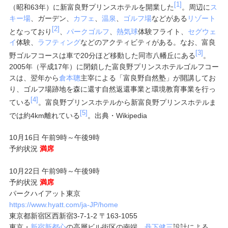
[1]
（昭和63年）に新富良野プリンスホテルを開業した
。周辺に
ス
キー場
、ガーデン、
カフェ
、
温泉
、
ゴルフ場
などがある
リゾート
[2]
となっており
、
パークゴルフ
、
熱気球
体験フライト、
セグウェ
イ
体験、
ラフティング
などのアクティビティがある。なお、富良
[3]
野ゴルフコースは車で20分ほど移動した同市八幡丘にある
。
2005年（平成17年）に閉鎖した富良野プリンスホテルゴルフコー
スは、翌年から
倉本聰
主宰による「富良野自然塾」が開講してお
り、ゴルフ場跡地を森に還す自然返還事業と環境教育事業を行っ
[4]
ている
。富良野プリンスホテルから新富良野プリンスホテルま
[5]
では約4km離れている
。出典・Wikipedia
10月16日 午前9時～午後9時
予約状況
満席
10月22日 午前9時～午後9時
予約状況
満席
パークハイアット東京
https://www.hyatt.com/ja-JP/home
東京都新宿区西新宿3-7-1-2
〒163-1055
東京・
新宿新都心
の高層ビル街区の南端、
丹下健三
設計による