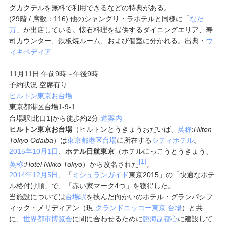
グカクテルを無料で利用できるなどの特典がある。
(29階 / 席数：116) 他のシャングリ・ラホテルと同様に「
なだ
万
」が出店している。懐石料理を提供するダイニングエリア、寿
司カウンター、鉄板焼ルーム、および個室に分かれる。出典・
ウ
ィキペディア
11月11日 午前9時～午後9時
予約状況 空席有り
ヒルトン東京お台場
東京都港区台場1-9-1
台場駅[北口1]から徒歩約2分
-
道案内
ヒルトン東京お台場
（ヒルトンとうきょうおだいば、
英称
:
Hilton
Tokyo Odaiba
）は
東京都
港区
台場
に所在する
シティホテル
。
2015年
10月1日
、
ホテル日航東京
（ホテルにっこうとうきょう、
[1]
英称
:
Hotel Nikko Tokyo
）から改名された
。
2014年
12月5日
、「
ミシュランガイド
東京2015」の「快適なホテ
ル格付け順」で、「赤い家マーク4つ」を獲得した。
当施設については
台場駅
を挟んだ向かいのホテル・グランパシフ
ィック・メリディアン（現:
グランドニッコー東京 台場
）と共
に、
世界都市博覧会
に間に合わせるために
臨海副都心
に建設して