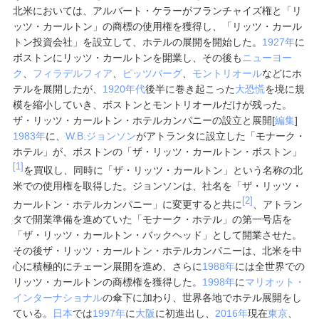
北米においては、アルバート・ケラーがフランチャイズ権と「リ
ッツ・カールトン」の商標の使用権を獲得し、「リッツ・カール
トン投資会社」を設立して、ホテルの展開を開始した。
1927年
に
ボストンにリッツ・カールトンを開業し、その後も
ニューヨー
ク
、
フィラデルフィア
、
ピッツバーグ
、
モントリオール
などにホ
テルを展開したが、
1920年代
後半に巻き起こった
大恐慌
を境に規
模を縮小していき、ボストンとモントリオールだけが残った。
ザ・リッツ・カールトン・ホテルカンパニーの設立と展開
[
編集
]
1983年
に、
W.B.ジョンソン
がアトランタに設立した「モナーク・
ホテル」が、ボストンの「ザ・リッツ・カールトン・ボストン」
[1]
を買収し、同時に「ザ・リッツ・カールトン」という名称の北
米での使用権を取得した。ジョンソンは、社名を「ザ・リッツ・
[2]
カールトン・ホテルカンパニー」に変更すると共に
、アトラン
タで開業準備を進めていた「モナーク・ホテル」の第一号店を
「ザ・リッツ・カールトン・バックヘッド」として開業させた。
その後ザ・リッツ・カールトン・ホテルカンパニーは、北米を中
心に積極的にチェーン展開を進め、さらに
1988年
には全世界での
リッツ・カールトンの商標権を獲得した。
1998年
に
マリオット・
インターナショナル
の傘下に加わり、世界各地でホテル展開をし
ている。
日本
では
1997年
に
大阪
に初進出し、
2016年
現在
東京
、