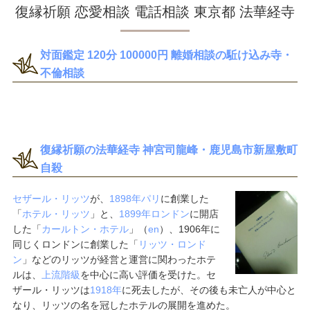
復縁祈願 恋愛相談 電話相談 東京都 法華経寺
対面鑑定 120分 100000円 離婚相談の駈け込み寺・
不倫相談
復縁祈願の法華経寺 神宮司龍峰・鹿児島市新屋敷町
自殺
セザール・リッツ
が、
1898年
パリ
に創業した
「
ホテル・リッツ
」と、
1899年
ロンドン
に開店
した「
カールトン・ホテル
」（
en
）、1906年に
同じくロンドンに創業した「
リッツ・ロンド
ン
」などのリッツが経営と運営に関わったホテ
ルは、
上流階級
を中心に高い評価を受けた。セ
ザール・リッツは
1918年
に死去したが、その後も未亡人が中心と
なり、リッツの名を冠したホテルの展開を進めた。