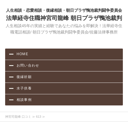
人生相談・恋愛相談・復縁相談・朝日プラザ鴨池裁判闘争委員会
法華経寺住職神宮司龍峰 朝日プラザ鴨池裁判
人生相談45年の実績と経験であなたの悩みを即解決！法華経寺住
職電話相談/ 朝日プラザ鴨池裁判闘争委員会/佐藤法律事務所
HOME
お問い合わせ
復縁祈願
水子供養
相談事例
神宮司龍峰 口コミ
≫ 613 ≫