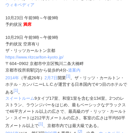
ウィキペディア
10月23日 午前9時～午後9時
予約状況
満席
10月29日 午前9時～午後9時
予約状況 空席有り
ザ・リッツカールトン京都
https://www.ritzcarlton-kyoto.jp/
〒604−0902 京都市中京区鴨川二条大橋畔
京都市役所前駅[2]から徒歩約4分
-
道案内
[1]
2014年
（平成26年）
2月7日
開業
。ザ・リッツ・カールトン・
ホテル・カンパニーL.L.C.が運営する日本国内で4つ目のホテルで
[1]
ある
。
スイートルーム
9タイプ17室、和室1室を含む全134室。2つのレ
ストラン、ラウンジバーをはじめ、最もベーシックなデラックス
で46平方メートル以上の広さで、最高級のザ・リッツ・カールト
ン・スイートは212平方メートルの広さ。客室の広さは平均50平
[1]
方メートル以上で
、京都市内では最大級である。
[2]