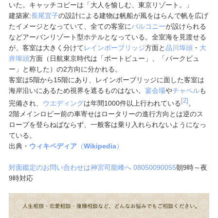
いた。キャッチコピーは「大人を愉しむ、東京リゾート。」
建築家:
長尾宜子
の設計による建物は帆船が風をはらんで帆を広げ
たイメージとなっていて、全ての客室に
バルコニー
が設けられる
などアーバンリゾート型ホテルとなっている。全室海を見渡せる
が、客室は大きく分けて
レインボーブリッジ
方面と
品川埠頭
・
大
井埠頭
方面（日航東京時代は「ポートビュー」、「パークビュ
ー」と称した）の2方向に分かれる。
客室は5階から15階にあり、レインボーブリッジに面した客室は
海岸沿いにあるため視界を遮るものはない。
宴会場
や
チャペル
も
[2]
完備され、
ウエディング
は年間1000件以上行われている
。
2階メインロビー前の車寄せはロータリーの進行方向とは逆のス
ロープを登らねばならず、一般客は乗り入れられないようになっ
ている。
出典・
ウィキペディア
（
Wikipedia
）
対面鑑定のお問い合わせは神宮司龍峰へ
08050090055
朝9時～夜
9時対応