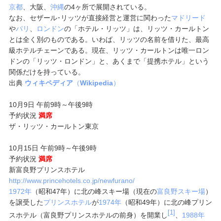
京都
、大阪、
沖縄
の4ヶ所で展開されている。
なお、セザール･リッツが直接経営と運営に関わった
マドリード
や
パリ
、
ロンドン
の「ホテル・リッツ」は、リッツ・カールトン
とは全く別のものである。いわば、リッツの名前を借りた、最高
級ホテルチェーンである。現在、リッツ・カールトンは唯一ロン
ドンの「リッツ・ロンドン」と、あくまで「提携ホテル」という
関係だけを持っている。
出典
ウィキペディア
（
Wikipedia
）
10月9日 午前9時～午後9時
予約状況
満席
ザ・リッツ・カールトン東京
10月15日 午前9時～午後9時
予約状況
満席
新富良野プリンスホテル
http://www.princehotels.co.jp/newfurano/
1972年
（昭和47年）に北の峰スキー場（現在の
富良野スキー場
）
を譲受した
プリンスホテル
が
1974年
（昭和49年）に北の峰プリン
[1]
スホテル（富良野プリンスホテルの前身）を開業し
、
1988年