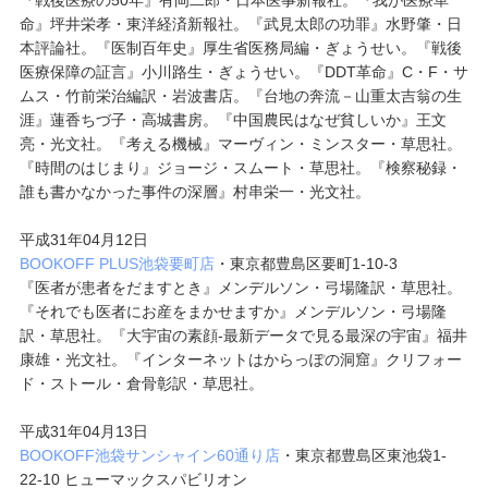
『戦後医療の50年』有岡二郎・日本医事新報社。『我が医療革
命』坪井栄孝・東洋経済新報社。『武見太郎の功罪』水野肇・日
本評論社。『医制百年史』厚生省医務局編・ぎょうせい。『戦後
医療保障の証言』小川路生・ぎょうせい。『DDT革命』C・F・サ
ムス・竹前栄治編訳・岩波書店。『台地の奔流－山重太吉翁の生
涯』蓮香ちづ子・高城書房。『中国農民はなぜ貧しいか』王文
亮・光文社。『考える機械』マーヴィン・ミンスター・草思社。
『時間のはじまり』ジョージ・スムート・草思社。『検察秘録・
誰も書かなかった事件の深層』村串栄一・光文社。
平成31年04月12日
BOOKOFF PLUS池袋要町店
・東京都豊島区要町1-10-3
『医者が患者をだますとき』メンデルソン・弓場隆訳・草思社。
『それでも医者にお産をまかせますか』メンデルソン・弓場隆
訳・草思社。『大宇宙の素顔-最新データで見る最深の宇宙』福井
康雄・光文社。『インターネットはからっぽの洞窟』クリフォー
ド・ストール・倉骨彰訳・草思社。
平成31年04月13日
BOOKOFF池袋サンシャイン60通り店
・東京都豊島区東池袋1-
22-10 ヒューマックスパビリオン