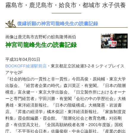
霧島市・鹿児島市・姶良市・都城市 水子供養
復縁祈願の神宮司龍峰先生の読書記録
画像は鹿児島市吉野町の鮫島隆博画伯
神宮司龍峰先生の読書記録
平成31年04月01日
BOOKOFF綾瀬駅前店
・東京都足立区綾瀬3-2-8 シティプレイス
アヤセ2F
『社会的地位の一貫性と非一貫性』今田高俊・原純輔・東京大学
出版会。『経営者企業の時代』森川英正・有斐閣。『日本の階層
構造』富永健一・東京大学出版会。『日立製作所におけるオーナ
ーと専門経営者』宇田川勝・有斐閣『会社の中の学歴社会』大橋
勇雄・東洋経済新報社。『日本の階級構成』大橋隆憲・岩波書
店。『昇進の経済学』橘木俊詔・東洋経済新報社。『家族制度資
料集』霞会館編纂・霞会館。『階層化社会と教育危機』刈谷剛
彦・有信堂高文社。『全国高額納税者名簿・2001年度版』国税
庁。『不平等社会日本』佐藤俊樹・中央公論新社。『産業の創出