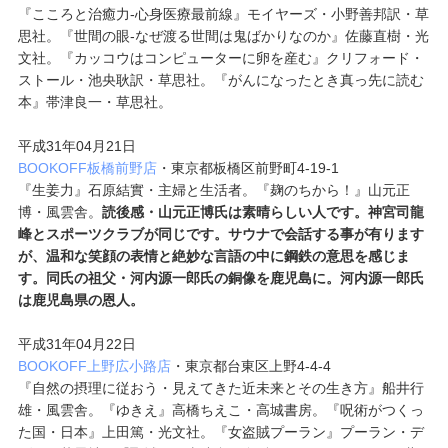
『こころと治癒力-心身医療最前線』モイヤーズ・小野善邦訳・草
思社。『世間の眼-なぜ渡る世間は鬼ばかりなのか』佐藤直樹・光
文社。『カッコウはコンピューターに卵を産む』クリフォード・
ストール・池央耿訳・草思社。『がんになったとき真っ先に読む
本』帯津良一・草思社。
平成31年04月21日
BOOKOFF板橋前野店
・東京都板橋区前野町4-19-1
『生姜力』石原結實・主婦と生活者。『麹のちから！』山元正
博・風雲舎。
読後感・山元正博氏は素晴らしい人です。神宮司龍
峰とスポーツクラブが同じです。サウナで会話する事が有ります
が、温和な笑顔の表情と絶妙な言語の中に鋼鉄の意思を感じま
す。同氏の祖父・河内源一郎氏の銅像を鹿児島に。河内源一郎氏
は鹿児島県の恩人。
平成31年04月22日
BOOKOFF上野広小路店
・東京都台東区上野4-4-4
『自然の摂理に従おう・見えてきた近未来とその生き方』船井行
雄・風雲舎。『ゆきえ』高橋ちえこ・高城書房。『呪術がつくっ
た国・日本』上田篤・光文社。『女盗賊プーラン』プーラン・デ