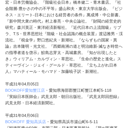
宏・日本労働協会。『階級社会日本』橋本健二・青木書店。『社
会階層-豊かさの中の不平等』盛山和夫・東京大学出版会。『ビジ
ネス・エリート-日本における経営者の条件』萬成博・中公新書。
『新中間大衆の時代』村上泰亮・中央公論社。『財閥の経営史的
研究』森川英正・東洋経済新報社。『近代日本の上流階級』リブ
ラ、T.S・世界思想社『階級・社会認識の概念装置』渡辺雅男・渓
流社。『税金学』野口悠紀夫・新潮社。『ならずもの国家・異
論』吉本隆明・光文社。『西郷南洲の道と明治維新-滅なき時世へ
の指導者道を啓示』鮫島志芽太・高城書房。『知が出現したと
き』ウィリアム・カルヴィン・草思社。『生命の歴史と進化』ス
ティーヴイン・ジェイ・グールド・草思社。『立ち上がれ日本
人』マハティール・モハマド・加藤暁子訳・新潮社。
平成31年04月05日
BOOKOFF愛知蟹江店
・愛知県海部郡蟹江町蟹江本町5-118
『実録日本医師会』武見太郎・朝日出版社。『武見太郎回想録』
武見太郎・日本経済新聞社。
平成31年04月06日
BOOKOFF 愛知高浜店
・愛知県高浜市湯山町6-5-11