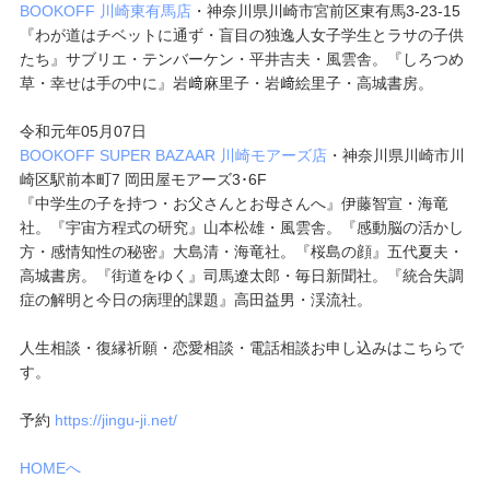
BOOKOFF 川崎東有馬店
・神奈川県川崎市宮前区東有馬3-23-15
『わが道はチベットに通ず・盲目の独逸人女子学生とラサの子供
たち』サブリエ・テンバーケン・平井吉夫・風雲舎。『しろつめ
草・幸せは手の中に』岩﨑麻里子・岩﨑絵里子・高城書房。
令和元年05月07日
BOOKOFF SUPER BAZAAR 川崎モアーズ店
・神奈川県川崎市川
崎区駅前本町7 岡田屋モアーズ3･6F
『中学生の子を持つ・お父さんとお母さんへ』伊藤智宣・海竜
社。『宇宙方程式の研究』山本松雄・風雲舎。『感動脳の活かし
方・感情知性の秘密』大島清・海竜社。『桜島の顔』五代夏夫・
高城書房。『街道をゆく』司馬遼太郎・毎日新聞社。『統合失調
症の解明と今日の病理的課題』高田益男・渓流社。
人生相談・復縁祈願・恋愛相談・電話相談お申し込みはこちらで
す。
予約
https://jingu-ji.net/
HOMEへ