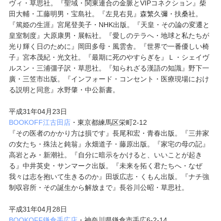
ヴィ・草思社。『聖域・関東連合の金脈とVIPコネクション』柴
田大輔・工藤明男・宝島社。『左見右見』森繁久彌・扶桑社。
『篤姫の生涯』宮尾登美子・NHK出版。『天皇・その論の変遷と
皇室制度』大原康男・展転社。『愛しのテラへ・地球と私たちが
光り輝く日のために』岡田多母・風雲舎。『世界で一番優しい椅
子』宮本茂紀・光文社。『最期に死のやすらぎを』Ｌ・シェイヴ
ルスン・三浦彊子訳・草思社。『知られざる漢語の知識』野下一
廣・三笠市出版。『インフォード・コンセント・医療現場におけ
る説明と同意』水野肇・中公新書。
平成31年04月23日
BOOKOFF江古田店
・東京都練馬区栄町2-12
『その医者のかかり方は損です』長尾和宏・青春出版。『三井家
の女たち・殊法と鈍翁』永畑道子・藤原出版。『家宅の母の記』
高岩とみ・新潮社。『自分に暗示をかけると、いいことが起き
る』中井英史・サンマーク出版。『未来を拓く君たちへ・なぜ
我々は志を抱いて生きるのか』田坂広志・くもん出版。『ナチ強
制収容所・その誕生から解放まで』長谷川公昭・草思社。
平成31年04月28日
BOOKOFF鎌倉手広店
・神奈川県鎌倉市手広6-2-14