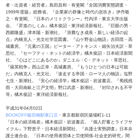
者・出資者・経営者』島田昌和・有斐閣『全国消費実態調査・
1999年度版』総務省。『企業家の群像と時代の息吹き』伊丹敬
之・有斐閣。『日本のメリトクラシー』竹内洋・東京大学出版
会。『昇進のしくみ』橘木俊詔・東洋経済新報社。『巨眼の男・
西郷隆盛』津本陽・新潮社。『浪費なき成長・新しい経済の起
点』内橋克人・光文社学芸図書。『山ケ野金山物語』吉田陞・高
城書房。『元素の王国』ピーター・アトキンス・細矢治夫訳・草
思社。『セーフティ・ネットの経済学』橘木俊詔・日本経済新聞
社。『心はどこにあるのか』ダニエル・C・デネット・草思社。
『薩英戦争』西山正幸・高城書房。『もうひとつの日本は可能
だ』内橋克人・光文社。『迷走する帝国・ローマ人の物語』塩野
七生・新潮社。『安心の経済学』橘木俊詔・岩波書店。『蜀残残
雨・大田南畝と江戸文明』野口武彦・新潮社。『封印される不平
等』橘木俊詔・東洋経済新報社。
平成31年04月02日
BOOKOFF飯田橋駅東口店
・東京都新宿区揚場町1-11
『日本の経済格差』橘木俊詔・岩波書店。『個人貯蓄とライフサ
イクル』下野恵子・日本経済新聞社。『弁護士実勢調査』日本弁
護士連合会。『日本の使用者団体と労使関係-社会史的研究』間