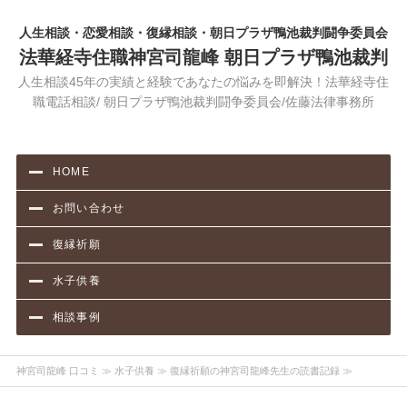
人生相談・恋愛相談・復縁相談・朝日プラザ鴨池裁判闘争委員会
法華経寺住職神宮司龍峰 朝日プラザ鴨池裁判
人生相談45年の実績と経験であなたの悩みを即解決！法華経寺住
職電話相談/ 朝日プラザ鴨池裁判闘争委員会/佐藤法律事務所
HOME
お問い合わせ
復縁祈願
水子供養
相談事例
神宮司龍峰 口コミ
≫
水子供養
≫ 復縁祈願の神宮司龍峰先生の読書記録 ≫