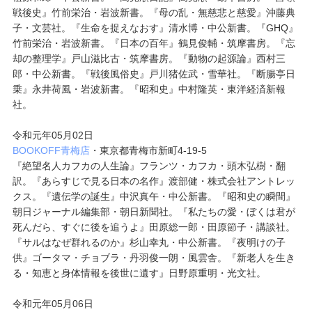
戦後史』竹前栄治・岩波新書。『母の乱・無慈悲と慈愛』沖藤典
子・文芸社。『生命を捉えなおす』清水博・中公新書。『GHQ』
竹前栄治・岩波新書。『日本の百年』鶴見俊輔・筑摩書房。『忘
却の整理学』戸山滋比古・筑摩書房。『動物の起源論』西村三
郎・中公新書。『戦後風俗史』戸川猪佐武・雪華社。『断腸亭日
乗』永井荷風・岩波新書。『昭和史』中村隆英・東洋経済新報
社。
令和元年05月02日
BOOKOFF青梅店
・東京都青梅市新町4-19-5
『絶望名人カフカの人生論』フランツ・カフカ・頭木弘樹・翻
訳。『あらすじで見る日本の名作』渡部健・株式会社アントレッ
クス。『遺伝学の誕生』中沢真午・中公新書。『昭和史の瞬間』
朝日ジャーナル編集部・朝日新聞社。『私たちの愛・ぼくは君が
死んだら、すぐに後を追うよ』田原総一郎・田原節子・講談社。
『サルはなぜ群れるのか』杉山幸丸・中公新書。『夜明けの子
供』ゴータマ・チョブラ・丹羽俊一朗・風雲舎。『新老人を生き
る・知恵と身体情報を後世に遺す』日野原重明・光文社。
令和元年05月06日