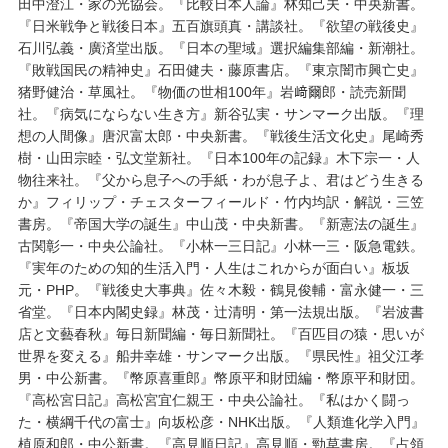
田中澄江・家の光協会。『比較日本人論』林知己夫・中央新書。
『日米戦争と戦後日本』五百旗頭真・講談社。『欲望の戦後史』
石川弘義・廣済堂出版。『日本の聖域』選択編集部編・新潮社。
『敗戦国民の精神史』石田健夫・藤原書店。『東京闇市興亡史』
猪野健治・草風社。『物価の世相100年』岩﨑爾郎・読売新聞
社。『病気にならない生き方』新谷弘実・サンマーク出版。『理
想の人間像』唐沢富太郎・中央新書。『戦後生活文化史』尾崎秀
樹・山田宗睦・弘文堂新社。『日本100年の記録』木下宗一・人
物往来社。『父から息子への手紙・わが息子よ、君はどう生きる
か』フィリップ・チェスターフィールド・竹内均訳・解説・三笠
書房。『帝国大学の誕生』中山茂・中央新書。『新憲法の誕生』
古関彰一・中央公論社。『小林一三日記』小林一三・阪急電鉄。
『実年のための知的生活入門・人生はこれからが面白い』板坂
元・PHP。『戦後史大事典』佐々木毅・鶴見俊輔・富永健一・三
省堂。『日本内閣史録』林茂・辻清明・第一法規出版。『岩波書
店と文藝春秋』毎日新聞編・毎日新聞社。『百匹目の猿・思いが
世界を変える』船井幸雄・サンマーク出版。『県民性』祖父江孝
男・中公新書。『幣原喜重郎』幣原平和財団編・幣原平和財団。
『高松宮日記』高松宮宜仁親王・中央公論社。『私はかく闘っ
た・横綱千代の富士』向坂松彦・NHK出版。『人類進化学入門』
植原和郎・中公新書。『高見順日記』高見順・勁草書房。『占領