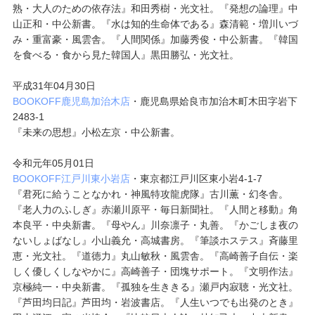
熟・大人のための依存法』和田秀樹・光文社。『発想の論理』中
山正和・中公新書。『水は知的生命体である』森清範・増川いづ
み・重富豪・風雲舎。『人間関係』加藤秀俊・中公新書。『韓国
を食べる・食から見た韓国人』黒田勝弘・光文社。
平成31年04月30日
BOOKOFF鹿児島加治木店
・鹿児島県姶良市加治木町木田字岩下
2483-1
『未来の思想』小松左京・中公新書。
令和元年05月01日
BOOKOFF江戸川東小岩店
・東京都江戸川区東小岩4-1-7
『君死に給うことなかれ・神風特攻龍虎隊』古川薫・幻冬舎。
『老人力のふしぎ』赤瀬川原平・毎日新聞社。『人間と移動』角
本良平・中央新書。『母やん』川奈凛子・丸善。『かごしま夜の
ないしょばなし』小山義允・高城書房。『筆談ホステス』斉藤里
恵・光文社。『道徳力』丸山敏秋・風雲舎。『高崎善子自伝・楽
しく優しくしなやかに』高崎善子・団塊サポート。『文明作法』
京極純一・中央新書。『孤独を生ききる』瀬戸内寂聴・光文社。
『芦田均日記』芦田均・岩波書店。『人生いつでも出発のとき』