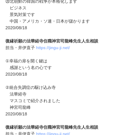
⑳北朝鮮の韓国の戦争が本格化します
ビジネス
景気対策です
中国・アメリカ・ソ連・日本が儲かります
2020/08/18
復縁祈願の法華経寺住職神宮司龍峰先生人生相談
担当・井伊直子
https://jingu-ji.net/
①幸福の扉を開く鍵は
感謝という名の心です
2020/08/18
②統合失調症の駆け込み寺
法華経寺
マスコミで紹介されました
神宮司龍峰
2020/08/18
復縁祈願の法華経寺住職神宮司龍峰先生人生相談
担当・井伊直子
https://jingu-ji.net/