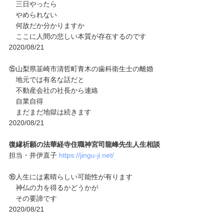
三日やったら
やめられない
何故だか分かりますか
ここに人間の悲しい本質が存在するのです
2020/08/21
⑮山梨県韮崎市清哲町青木の歯科衛生士の離婚
地元では有名な話だと
不動産会社の社長から連絡
自業自得
まだまだ地獄は続きます
2020/08/21
復縁祈願の法華経寺住職神宮司龍峰先生人生相談
担当・井伊直子
https://jingu-ji.net/
⑯人生には素晴らしい可能性が有ります
神仏の力を得るかどうかが
その要諦です
2020/08/21