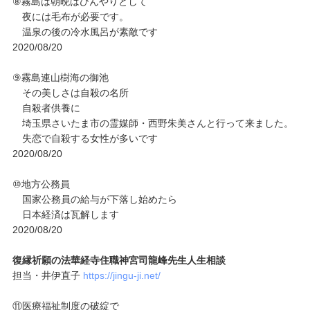
⑧霧島は朝晩はひんやりとして
夜には毛布が必要です。
温泉の後の冷水風呂が素敵です
2020/08/20
⑨霧島連山樹海の御池
その美しさは自殺の名所
自殺者供養に
埼玉県さいたま市の霊媒師・西野朱美さんと行って来ました。
失恋で自殺する女性が多いです
2020/08/20
⑩地方公務員
国家公務員の給与が下落し始めたら
日本経済は瓦解します
2020/08/20
復縁祈願の法華経寺住職神宮司龍峰先生人生相談
担当・井伊直子
https://jingu-ji.net/
⑪医療福祉制度の破綻で