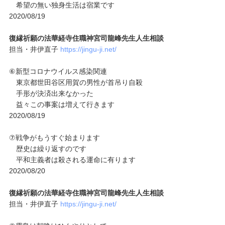
希望の無い独身生活は宿業です
2020/08/19
復縁祈願の法華経寺住職神宮司龍峰先生人生相談
担当・井伊直子
https://jingu-ji.net/
⑥新型コロナウイルス感染関連
東京都世田谷区用賀の男性が首吊り自殺
手形が決済出来なかった
益々この事案は増えて行きます
2020/08/19
⑦戦争がもうすぐ始まります
歴史は繰り返すのです
平和主義者は殺される運命に有ります
2020/08/20
復縁祈願の法華経寺住職神宮司龍峰先生人生相談
担当・井伊直子
https://jingu-ji.net/