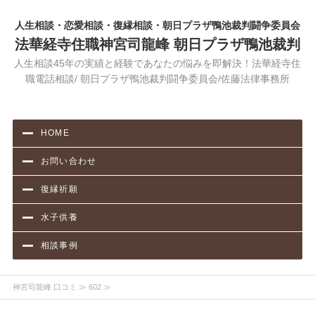
人生相談・恋愛相談・復縁相談・朝日プラザ鴨池裁判闘争委員会
法華経寺住職神宮司龍峰 朝日プラザ鴨池裁判
人生相談45年の実績と経験であなたの悩みを即解決！法華経寺住
職電話相談/ 朝日プラザ鴨池裁判闘争委員会/佐藤法律事務所
HOME
お問い合わせ
復縁祈願
水子供養
相談事例
神宮司龍峰 口コミ
≫ 602 ≫