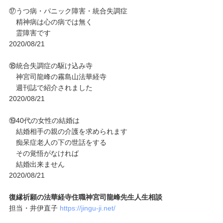
⑰うつ病・パニック障害・統合失調症
精神病は心の病では無く
霊障害です
2020/08/21
⑱統合失調症の駆け込み寺
神宮司龍峰の霧島山法華経寺
週刊誌で紹介されました
2020/08/21
⑲40代の女性の結婚は
結婚相手の親の介護を求められます
痴呆症老人の下の世話をする
その覚悟がなければ
結婚出来ません
2020/08/21
復縁祈願の法華経寺住職神宮司龍峰先生人生相談
担当・井伊直子
https://jingu-ji.net/