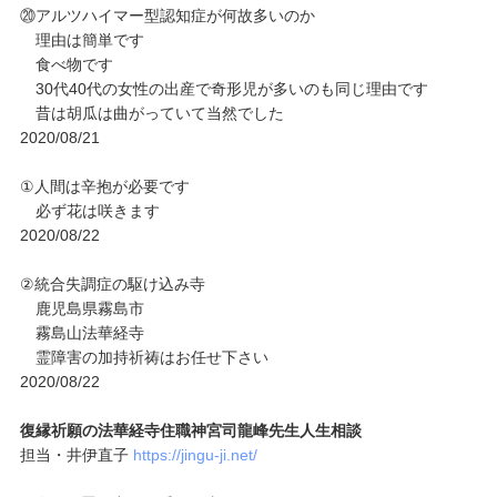
⑳アルツハイマー型認知症が何故多いのか
理由は簡単です
食べ物です
30代40代の女性の出産で奇形児が多いのも同じ理由です
昔は胡瓜は曲がっていて当然でした
2020/08/21
①人間は辛抱が必要です
必ず花は咲きます
2020/08/22
②統合失調症の駆け込み寺
鹿児島県霧島市
霧島山法華経寺
霊障害の加持祈祷はお任せ下さい
2020/08/22
復縁祈願の法華経寺住職神宮司龍峰先生人生相談
担当・井伊直子
https://jingu-ji.net/