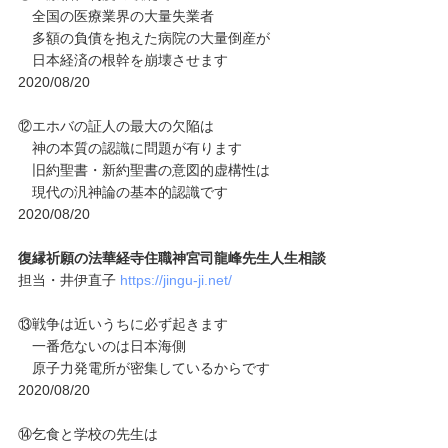
全国の医療業界の大量失業者
多額の負債を抱えた病院の大量倒産が
日本経済の根幹を崩壊させます
2020/08/20
⑫エホバの証人の最大の欠陥は
神の本質の認識に問題が有ります
旧約聖書・新約聖書の意図的虚構性は
現代の汎神論の基本的認識です
2020/08/20
復縁祈願の法華経寺住職神宮司龍峰先生人生相談
担当・井伊直子
https://jingu-ji.net/
⑬戦争は近いうちに必ず起きます
一番危ないのは日本海側
原子力発電所が密集しているからです
2020/08/20
⑭乞食と学校の先生は