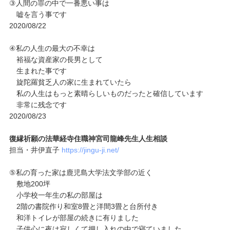
③人間の罪の中で一番悪い事は
嘘を言う事です
2020/08/22
④私の人生の最大の不幸は
裕福な資産家の長男として
生まれた事です
旋陀羅貧乏人の家に生まれていたら
私の人生はもっと素晴らしいものだったと確信しています
非常に残念です
2020/08/23
復縁祈願の法華経寺住職神宮司龍峰先生人生相談
担当・井伊直子
https://jingu-ji.net/
⑤私の育った家は鹿児島大学法文学部の近く
敷地200坪
小学校一年生の私の部屋は
2階の書院作り和室8畳と洋間3畳と台所付き
和洋トイレが部屋の続きに有りました
子供心に夜は寂しくて押し入れの中で寝ていました