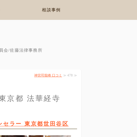
養
相談事例
員会/佐藤法律事務所
神宮司龍峰 口コミ
≫ 478 ≫
 東京都 法華経寺
ンセラー 東京都世田谷区