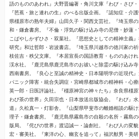
語のもののあわれ』大野晋編著・角川文庫『わび・さび・
『芭蕉・旅と連れの生』のべる出版企画。『認知症・介護
県橿原市の熟年夫婦』山田久子・関西文芸社。『埼玉県の
和・鎌倉書房。『不倫・浮気の駆け込み寺の尼僧・妙蓮・
こばやしかずひさ・双葉社。『思想史としての精神主義』
研究』和辻哲郎・岩波書店。『埼玉県川越市の徳川家の祈
枝佐吉・秩父文庫。『本居宣長の国語教育・もののあけれ
渓水社。『鹿児島県鹿児島市のお祓いと除霊の駆け込み寺
西南書房。『良心と至誠の精神史・日本陽明学の近現代』
パニック障害・統合失調症・宮崎県都城市の精神科・心療
英一郎・日医評論社。『橿原神宮の神々たち』奈良県橿原
わび茶の世界』久田宗也・日本放送出版協会。『わび』水
道』久松真一・灯影舎。『山梨県甲斐市の離婚相談の駆け
理子・鎌倉書房。『鹿児島県霧島市の自殺の名所・霧島の
版局。『侘びの世界』渡辺誠一・論創社。『わび人の変貌
宏・審美社。『東洋の心、幽玄を追って』福沢猷男・美研