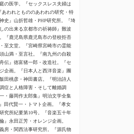
庭の医学。『セックスレス夫婦は
『あわれともののあわれの研究・特
神史』山折哲雄・PHP研究所。『埼
しの出来る京都市の祈祷師』難波
。『鹿児島県鹿児島市の登校拒否
・至文堂。『宮崎県宮崎市の霊能
頭山満・至言社。『南九州の自殺
舟伝』徳富猪一郎・改造社。『セ
ジ企画。『日本人と西洋音楽』團
飯田桃彦・神田書店。『明治詩人
調症と人格障害・そして離婚調
一・藤岡作太郎集』明治文学全集
』田代賢一・トマト企画。『孝女
研究所紀要第10号。『音楽五十年
倫』永田正芳・オレンジ企画。
義房・関西法事研究所。『源氏物