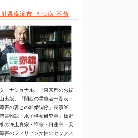
川県横浜市 うつ病 不倫
ターナショナル。『東京都のお祓
山出版。『関西の霊能者一覧表・
障害の妻との離婚調停』長濱峯
怨霊物語・水子供養研究会』板野
養の浄土真宗・禅宗・日蓮宗・天
障害のフィリピン女性のセックス