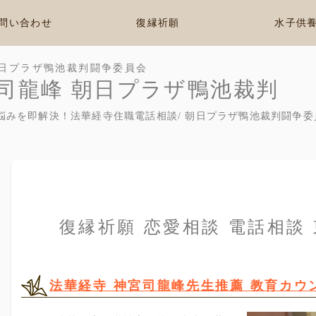
問い合わせ
復縁祈願
水子供
日プラザ鴨池裁判闘争委員会
司龍峰 朝日プラザ鴨池裁判
悩みを即解決！法華経寺住職電話相談/ 朝日プラザ鴨池裁判闘争委
復縁祈願 恋愛相談 電話相談
法華経寺 神宮司龍峰先生推薦 教育カウ