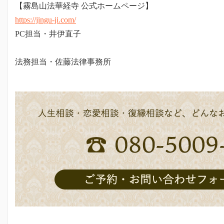
【霧島山法華経寺 公式ホームページ】
https://jingu-ji.com/
PC担当・井伊直子
法務担当・佐藤法律事務所