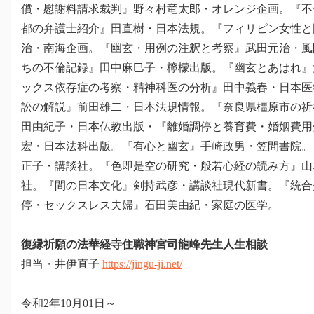
償・慰謝料請求裁判』野々村竜太郎・オレンジ企画。『不
都の弁護士紹介』田直樹・日本法規。『フィリピン女性と
治・南海企画。『幽玄・用例の注釈と考察』武田元治・風
ちの不倫記録』田中麻巳子・檸檬出版。『幽玄とあはれ』
ックス依存症の考察・精神科医の分析』田中義春・日本医
訟の解説』前田雄二・日本法規情報。『奈良県橿原市の祈
田由紀子・日本仏教出版・『離婚調停と養育費・婚姻費用
宏・日本法科出版。『有心と幽玄』手崎政男・笠間書院。
正子・講談社。『色即是空の研究・般若心経の読み方』山
社。『間の日本文化』剣持武彦・講談社現代新書。『統合
停・セックスレス夫婦』石田美由紀・家庭の医学。
復縁祈願の法華経寺住職神宮司龍峰先生人生相談
担当・井伊直子
https://jingu-ji.net/
令和2年10月01日～