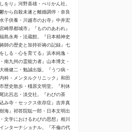
しをり』河野喜雄・ぺりかん社。
鬱から自殺未遂と離婚調停・奈良
水子供養・川越市のお寺』中井宏
宮崎県都城市』『もののあわれ』
福島永寿・法蔵館。『日本精神史
祷師の歴史と加持祈祷の記録』七
をしる・心を育てる』浜本純逸・
・南九州の霊能力者』山本博文・
大橋健二・勉誠出版。『うつ病・
内科・メンタルクリニック』和田
市歴史散歩・橿原文明堂。『利休
尾比呂志・淡交社。『わびの茶
込み寺・セックス依存症』吉井真
樹海』祁答院聡一郎・日本文明出
・文学におけるわびの思想』相川
インターナショナル。『不倫の代