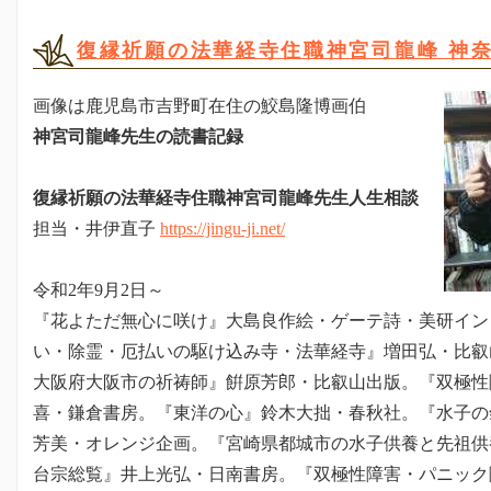
復縁祈願の法華経寺住職神宮司龍峰 神奈
画像は鹿児島市吉野町在住の鮫島隆博画伯
神宮司龍峰先生の読書記録
復縁祈願の法華経寺住職神宮司龍峰先生人生相談
担当・井伊直子
https://jingu-ji.net/
令和2年9月2日～
『花よただ無心に咲け』大島良作絵・ゲーテ詩・美研イン
い・除霊・厄払いの駆け込み寺・法華経寺』増田弘・比叡
大阪府大阪市の祈祷師』餠原芳郎・比叡山出版。『双極性
喜・鎌倉書房。『東洋の心』鈴木大拙・春秋社。『水子の
芳美・オレンジ企画。『宮崎県都城市の水子供養と先祖供
台宗総覧』井上光弘・日南書房。『双極性障害・パニック