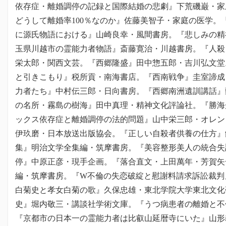
依存症・離婚調停の記録と国際結婚の悲劇』下荒磯巌・家
どうして離婚率100％なのか』佐藤美智子・家庭の医学。
に源氏物語における』山崎良幸・風間書房。『悲しみの精
玉県川越市の霊能力者物語』斎藤寛治・川越書房。『人殺
栄太郎・関西文芸。『西郷隆盛』田中惣五郎・吉川弘文堂
と引きこもり』税所貢・南海書店。『西南戦争』圭室諦成
力者たち』中村伝三郎・日向書房。『西郷南洲遺訓講話』
の名所・霧島の樹海』田中真理・精神文化評論社。『勝海
ックス依存症と離婚調停の法的問題』山中栄三郎・オレン
伊玖磨・日本放送出版協会。『正しい自殺者供養の仕方』
集』明治文学全集編・筑摩書房。『美容整形美人の統合失
停』中原正彦・現手企画。『落合直文・上田萬年・芳賀矢
編・筑摩書房。『W不倫の失恋破綻と慰謝料請求訴訟裁判
白菊史と孝女白菊の歌』久保忠雄・東北学院大学東北文化
史』堀内敬三・講談社学術文庫。『うつ病患者の離婚と不
『京都市の日本一の霊能力者は比叡山延暦寺にいた』山形