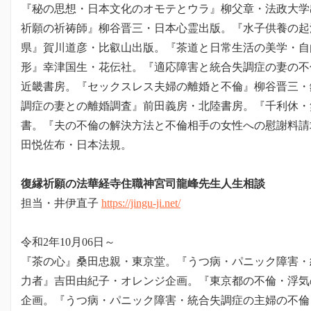
『秘の思想・日本文化のオモテとウラ』柳父章・法政大学
祈願の祈祷師』柳谷晋三・日本心霊出版。『水子供養の起
県』賀川道彦・比叡山出版。『茶道と日常生活の美学・自
形』幸津国生・花伝社。『適応障害と統合失調症の妻の不
近畿書房。『セックスレス夫婦の離婚と不倫』柳谷晋三・
調症の妻との離婚調査』前田義房・北陸書房。『千利休・
書。『夫の不倫の解決方法と不倫相手の女性への慰謝料請
田悦佐布・日本法規。
復縁祈願の法華経寺住職神宮司龍峰先生人生相談
担当・井伊直子
https://jingu-ji.net/
令和2年10月06日～
『茶の心』桑田忠親・東京堂。『うつ病・パニック障害・
力者』吉田由紀子・オレンジ企画。『東京都の不倫・浮気
企画。『うつ病・パニック障害・統合失調症の主婦の不倫