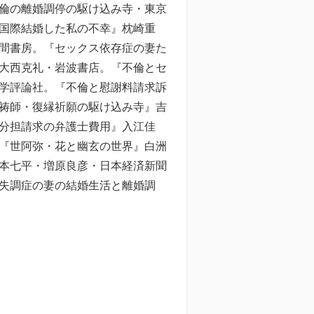
倫の離婚調停の駆け込み寺・東京
国際結婚した私の不幸』枕崎重
間書房。『セックス依存症の妻た
大西克礼・岩波書店。『不倫とセ
学評論社。『不倫と慰謝料請求訴
祷師・復縁祈願の駆け込み寺』吉
分担請求の弁護士費用』入江佳
『世阿弥・花と幽玄の世界』白洲
本七平・増原良彦・日本経済新聞
失調症の妻の結婚生活と離婚調